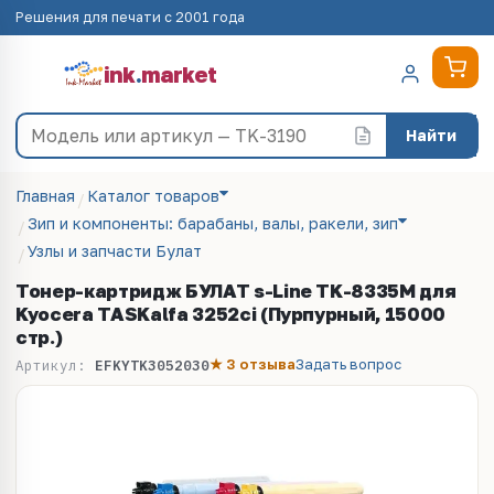
Решения для печати с 2001 года
ink
.
market
Найти
Главная
Каталог товаров
Зип и компоненты: барабаны, валы, ракели, зип
Узлы и запчасти Булат
Тонер-картридж БУЛАТ s-Line TK-8335M для
Kyocera TASKalfa 3252ci (Пурпурный, 15000
стр.)
★ 3 отзыва
Задать вопрос
Артикул:
EFKYTK3052030