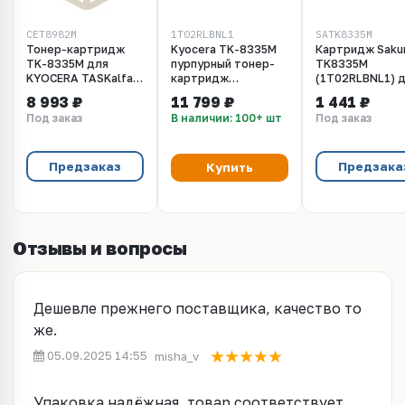
CET8982M
1T02RLBNL1
SATK8335M
Тонер-картридж
Kyocera TK-8335M
Картридж Saku
TK-8335M для
пурпурный тонер-
TK8335M
KYOCERA TASKalfa
картридж
(1T02RLBNL1) 
3252ci (CET)
1T02RLBNL1
Kyocera Mita,
8 993 ₽
11 799 ₽
1 441 ₽
Magenta, 160г,
пурпурный, 1500
Под заказ
В наличии: 100+ шт
Под заказ
15000 стр.,
CET8982M
Предзаказ
Предзака
Купить
Отзывы и вопросы
Дешевле прежнего поставщика, качество то
же.
05.09.2025 14:55
misha_v
Упаковка надёжная, товар соответствует.