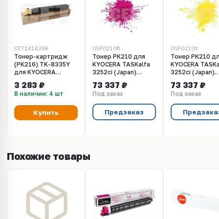
CET141428R
OSP0210M
OSP0210Y
Тонер-картридж
Тонер PK210 для
Тонер PK210 д
(PK216) TK-8335Y
KYOCERA TASKalfa
KYOCERA TASKa
для KYOCERA
3252ci (Japan)
3252ci (Japan)
TASKalfa
Magenta, 10кг/
Yellow, 10кг/м
3 283 ₽
73 337 ₽
73 337 ₽
3252ci/3253ci (CET)
мешок, (унив.),
(унив.), OSP021
В наличии: 4 шт
Под заказ
Под заказ
Yellow, 240г, 15000
OSP0210M
стр., CET141428R
Предзаказ
Предзака
Купить
Похожие товары