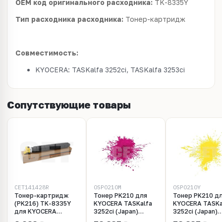
OEM код оригинального расходника:
TK-8335Y
Тип расходника расходника:
Тонер-картридж
Совместимость:
KYOCERA: TASKalfa 3252ci, TASKalfa 3253ci
Сопутствующие товары
CET141428R
OSP0210M
OSP0210Y
Тонер-картридж
Тонер PK210 для
Тонер PK210 д
(PK216) TK-8335Y
KYOCERA TASKalfa
KYOCERA TASKa
для KYOCERA
3252ci (Japan)
3252ci (Japan)
TASKalfa
Magenta, 10кг/
Yellow, 10кг/м