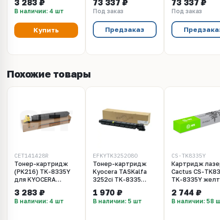
3 283 ₽
73 337 ₽
73 337 ₽
3252ci/3253ci (CET)
мешок, (унив.),
(унив.), OSP021
В наличии: 4 шт
Под заказ
Под заказ
Yellow, 240г, 15000
OSP0210M
стр., CET141428R
Предзаказ
Предзака
Купить
Похожие товары
CET141428R
EFKYTK3252080
CS-TK8335Y
Тонер-картридж
Тонер-картридж
Картридж лазе
(PK216) TK-8335Y
Kyocera TASKalfa
Cactus CS-TK8
для KYOCERA
3252ci TK-8335
TK-8335Y жел
TASKalfa
(15k) Yellow e-Line
(15000стр.) дл
3 283 ₽
1 970 ₽
2 744 ₽
3252ci/3253ci (CET)
Kyocera TASKal
В наличии: 4 шт
В наличии: 5 шт
В наличии: 58 
Yellow, 240г, 15000
3252ci
стр., CET141428R