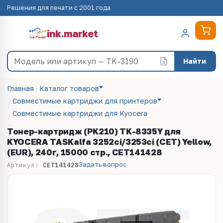
Решения для печати с 2001 года
ink
.
market
Найти
Главная
Каталог товаров
Совместимые картриджи для принтеров
Совместимые картриджи для Kyocera
Тонер-картридж (PK210) TK-8335Y для
KYOCERA TASKalfa 3252ci/3253ci (CET) Yellow,
(EUR), 240г, 15000 стр., CET141428
Задать вопрос
Артикул:
CET141428