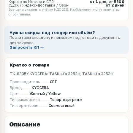
Курьер по Москве и СПб
от 1 дня, от 550 ₽
СДЭК / Яндекс-доставка / Озон
от 2 дней
Все цены указаны с учётом НДС 22%. Изображения могут отличаться
от оригинала.
Нужна скидка под тендер или объём?
Посчитаем спеццену и поможем подготовить документы
для закупки.
Запросить КП →
Кратко о товаре
TK-8335Y KYOCERA: TASKalfa 3252ci, TASKalfa 3253ci
Производитель
CET
Бренд
KYOCERA
Цвет
Желтый / Yellow
Тип расходника
Тонер-картридж
Тип: ориг/совм
Совместимый
Описание