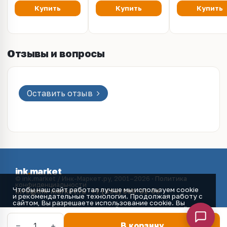
Купить
Купить
Купить
Отзывы и вопросы
Оставить отзыв
ink
.
market
© ink.market / Инк-Маркет.ру, 2001–2026 ·
Политика
конфиденциальности
Чтобы наш сайт работал лучше мы используем cookie
info@ink-market.ru
·
+7 (495) 565-31-09
и рекомендательные технологии. Продолжая работу с
сайтом, Вы разрешаете использование cookie. Вы
всегда можете отключить файлы cookie в настройках
Вашего браузера.
Принять
−
+
1
В корзину