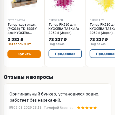
CET141428R
OSP0210M
OSP0210Y
Тонер-картридж
Тонер PK210 для
Тонер PK210 д
(PK216) TK-8335Y
KYOCERA TASKalfa
KYOCERA TASKa
для KYOCERA
3252ci (Japan)
3252ci (Japan)
TASKalfa
Magenta, 10кг/
Yellow, 10кг/м
3 283 ₽
73 337 ₽
73 337 ₽
3252ci/3253ci (CET)
мешок, (унив.),
(унив.), OSP021
Осталось 3 шт
Под заказ
Под заказ
Yellow, 240г, 15000
OSP0210M
стр., CET141428R
Предзаказ
Предзака
Купить
Отзывы и вопросы
Оригинальный бункер, установился ровно,
работает без нареканий.
09.03.2026 23:18
Тимофей Баранов