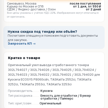
Самовывоз, Москва
после поступления
Курьер по Москве и СПб
от 1 дня, от 550 ₽
СДЭК / Яндекс-доставка / Озон
от 2 дней
Все цены указаны с учётом НДС 22%. Изображения могут отличаться
от оригинала.
Нужна скидка под тендер или объём?
Посчитаем спеццену и поможем подготовить документы
для закупки.
Запросить КП →
Кратко о товаре
Оригинальный узел вывода отработанного тонера
302L794027 / 302L794026 / 302L794025 / 302L794024 /
302L794023 / 302L794022 / 302L794021 / 302L794020 для
Kyocera ECOSYS P8060cdn, TASKalfa 2552ci, TASKalfa
3252ci, TASKalfa 2553ci, TASKalfa 3253ci
Производитель
Kyocera
Тип расходника
Емкость для отработки / Бункер
отработки / Памперс
Тип: ориг/совм
Оригинальный