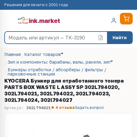
Решения для печати с 2001 года
ink
.
market
Найти
Главная
Каталог товаров
Зип и компоненты: барабаны, валы, ракели, зип
Бункеры отработки / абсорберы / фильтры /
парковочные станции
KYOCERA Бункер для отработанного тонера
PARTS BOX WASTE L ASSY SP 302L794020,
302L794021, 302L794022, 302L794023,
302L794024, 302l794027
★ 4 отзыва
Задать вопрос
Артикул:
302L794021