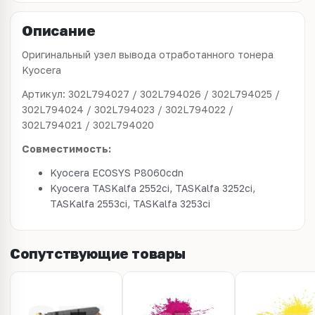
Описание
Оригинальный узел вывода отработанного тонера
Kyocera
Артикул: 302L794027 / 302L794026 / 302L794025 /
302L794024 / 302L794023 / 302L794022 /
302L794021 / 302L794020
Совместимость:
Kyocera ECOSYS P8060cdn
Kyocera TASKalfa 2552ci, TASKalfa 3252ci,
TASKalfa 2553ci, TASKalfa 3253ci
Сопутствующие товары