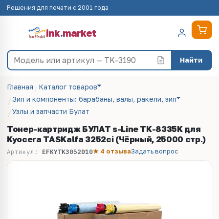
Решения для печати с 2001 года
ink
.
market
Найти
Главная
Каталог товаров
Зип и компоненты: барабаны, валы, ракели, зип
Узлы и запчасти Булат
Тонер-картридж БУЛАТ s-Line TK-8335K для
Kyocera TASKalfa 3252ci (Чёрный, 25000 стр.)
★ 4 отзыва
Задать вопрос
Артикул:
EFKYTK3052010