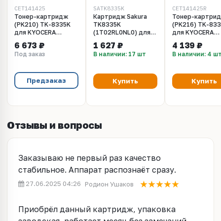
CET141425
SATK8335K
CET141425R
Тонер-картридж
Картридж Sakura
Тонер-картри
(PK210) TK-8335K
TK8335K
(PK216) TK-83
для KYOCERA
(1T02RL0NL0) для
для KYOCERA
TASKalfa
Kyocera Mita,
TASKalfa
6 673 ₽
1 627 ₽
4 139 ₽
3252ci/3253ci (CET)
черный, 25000 к.
3252ci/3253ci (
Под заказ
В наличии: 17 шт
В наличии: 4 ш
Black, (EUR), 530г,
Black, 530г, 25
25000 стр.,
стр., CET14142
CET141425
Предзаказ
Купить
Купить
Отзывы и вопросы
Заказываю не первый раз качество
стабильное. Аппарат распознаёт сразу.
27.06.2025 04:26
Родион Ушаков
Приобрёл данный картридж, упаковка