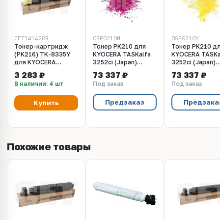
CET141428R
OSP0210M
OSP0210Y
Тонер-картридж
Тонер PK210 для
Тонер PK210 д
(PK216) TK-8335Y
KYOCERA TASKalfa
KYOCERA TASKa
для KYOCERA
3252ci (Japan)
3252ci (Japan)
TASKalfa
Magenta, 10кг/
Yellow, 10кг/м
3 283 ₽
73 337 ₽
73 337 ₽
3252ci/3253ci (CET)
мешок, (унив.),
(унив.), OSP021
В наличии: 4 шт
Под заказ
Под заказ
Yellow, 240г, 15000
OSP0210M
стр., CET141428R
Предзаказ
Предзака
Купить
Похожие товары