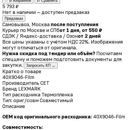
♡ В избранное
⇄ Сравнить
5 793 ₽
Нет в наличии — доступен предзаказ
Предзаказ
Самовывоз, Москва
после поступления
Курьер по Москве и СПб
от 1 дня, от 550 ₽
СДЭК / Яндекс-доставка / Озон
от 2 дней
Все цены указаны с учётом НДС 22%. Изображения
могут отличаться от оригинала.
Нужна скидка под тендер или объём?
Посчитаем
спеццену и поможем подготовить документы для
закупки.
Запросить КП →
Кратко о товаре
40X9046-Film
Производитель
CET
Бренд
LEXMARK
Тип расходника
Термопленка
Тип: ориг/совм
Совместимый
Описание
OEM код оригинального расходника:
40X9046-Film
Совместимость: