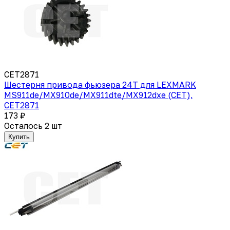
CET2871
Шестерня привода фьюзера 24T для LEXMARK
MS911de/MX910de/MX911dte/MX912dxe (CET),
CET2871
173 ₽
Осталось 2 шт
Купить