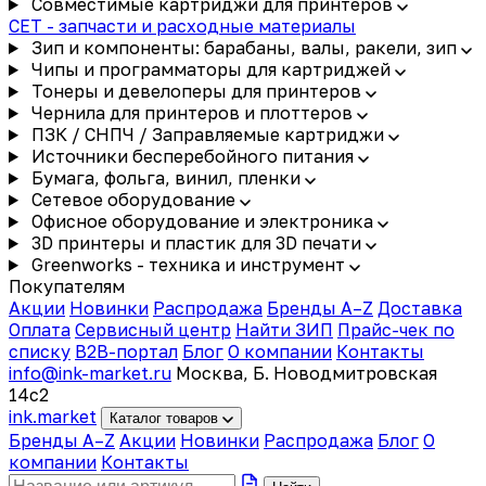
Совместимые картриджи для принтеров
CET - запчасти и расходные материалы
Зип и компоненты: барабаны, валы, ракели, зип
Чипы и программаторы для картриджей
Тонеры и девелоперы для принтеров
Чернила для принтеров и плоттеров
ПЗК / СНПЧ / Заправляемые картриджи
Источники бесперебойного питания
Бумага, фольга, винил, пленки
Сетевое оборудование
Офисное оборудование и электроника
3D принтеры и пластик для 3D печати
Greenworks - техника и инструмент
Покупателям
Акции
Новинки
Распродажа
Бренды A–Z
Доставка
Оплата
Сервисный центр
Найти ЗИП
Прайс-чек по
списку
B2B-портал
Блог
О компании
Контакты
info@ink-market.ru
Москва, Б. Новодмитровская
14с2
ink
.
market
Каталог товаров
Бренды A–Z
Акции
Новинки
Распродажа
Блог
О
компании
Контакты