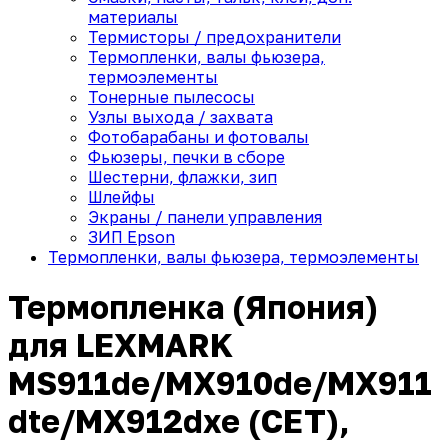
материалы
Термисторы / предохранители
Термопленки, валы фьюзера,
термоэлементы
Тонерные пылесосы
Узлы выхода / захвата
Фотобарабаны и фотовалы
Фьюзеры, печки в сборе
Шестерни, флажки, зип
Шлейфы
Экраны / панели управления
ЗИП Epson
Термопленки, валы фьюзера, термоэлементы
Термопленка (Япония)
для LEXMARK
MS911de/MX910de/MX911
dte/MX912dxe (CET),