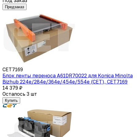
Под заказ
Предзаказ
CET7169
Блок ленты переноса A61DR70022 для Konica Minolta
Bizhub 224e/284e/364e/454e/554e (CET), CET7169
14 379 ₽
Осталось 3 шт
Купить