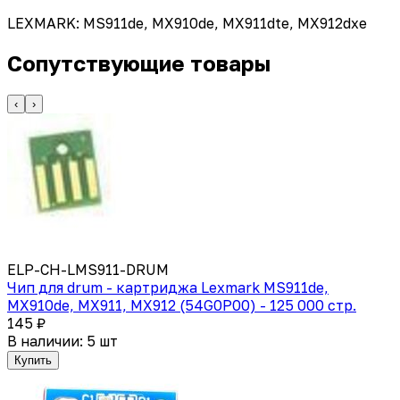
LEXMARK: MS911de, MX910de, MX911dte, MX912dxe
Сопутствующие товары
‹
›
ELP-CH-LMS911-DRUM
Чип для drum - картриджа Lexmark MS911de,
MX910de, MX911, MX912 (54G0P00) - 125 000 стр.
145 ₽
В наличии: 5 шт
Купить