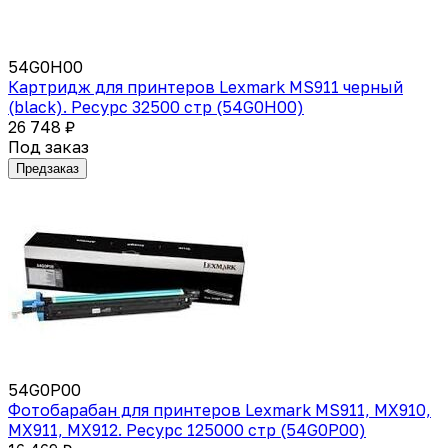
54G0H00
Картридж для принтеров Lexmark MS911 черный
(black). Ресурс 32500 стр (54G0H00)
26 748 ₽
Под заказ
Предзаказ
54G0P00
Фотобарабан для принтеров Lexmark MS911, MX910,
MX911, MX912. Ресурс 125000 стр (54G0P00)