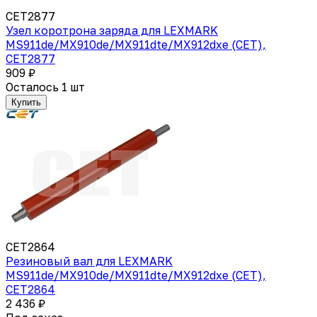
CET2877
Узел коротрона заряда для LEXMARK
MS911de/MX910de/MX911dte/MX912dxe (CET),
CET2877
909 ₽
Осталось 1 шт
Купить
CET2864
Резиновый вал для LEXMARK
MS911de/MX910de/MX911dte/MX912dxe (CET),
CET2864
2 436 ₽