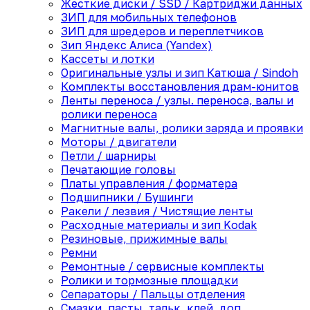
Жесткие диски / SSD / Картриджи данных
ЗИП для мобильных телефонов
ЗИП для шредеров и переплетчиков
Зип Яндекс Алиса (Yandex)
Кассеты и лотки
Оригинальные узлы и зип Катюша / Sindoh
Комплекты восстановления драм-юнитов
Ленты переноса / узлы. переноса, валы и
ролики переноса
Магнитные валы, ролики заряда и проявки
Моторы / двигатели
Петли / шарниры
Печатающие головы
Платы управления / форматера
Подшипники / Бушинги
Ракели / лезвия / Чистящие ленты
Расходные материалы и зип Kodak
Резиновые, прижимные валы
Ремни
Ремонтные / сервисные комплекты
Ролики и тормозные площадки
Сепараторы / Пальцы отделения
Смазки, пасты, тальк, клей, доп.