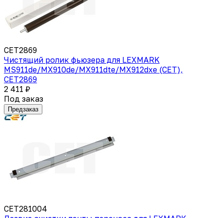
CET2869
Чистящий ролик фьюзера для LEXMARK
MS911de/MX910de/MX911dte/MX912dxe (CET),
CET2869
2 411 ₽
Под заказ
Предзаказ
CET281004