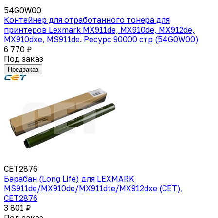
54G0W00
Контейнер для отработанного тонера для
принтеров Lexmark MX911de, MX910de, MX912de,
MX910dxe, MS911de. Ресурс 90000 стр (54G0W00)
6 770 ₽
Под заказ
Предзаказ
CET2876
Барабан (Long Life) для LEXMARK
MS911de/MX910de/MX911dte/MX912dxe (CET),
CET2876
3 801 ₽
Под заказ