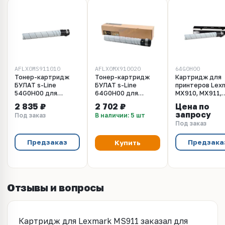
AFLX0MS911010
AFLX0MX910020
64G0H00
Тонер-картридж
Тонер-картридж
Картридж для
БУЛАТ s-Line
БУЛАТ s-Line
принтеров Lex
54G0H00 для
64G0H00 для
MX910, MX911,
Lexmark MS911
Lexmark MX910
MX912 черный
2 835 ₽
2 702 ₽
Цена по
(32500 стр.)
(Чёрный, 32500 стр.,
(black). Ресурс
запросу
Под заказ
В наличии: 5 шт
под заказ),
32500 стр
Под заказ
совместимый
(64G0H00)
Предзаказ
Предзака
Купить
Отзывы и вопросы
Картридж для Lexmark MS911 заказал для