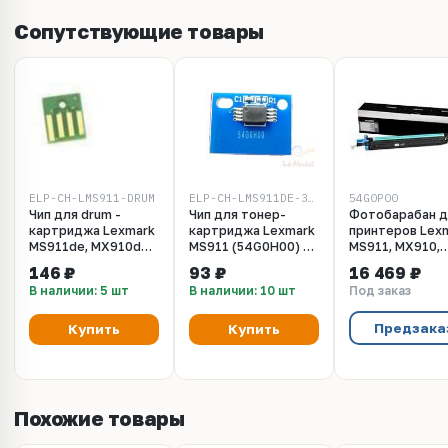
Сопутствующие товары
ELP-CH-LMS911-DRUM
ELP-CH-LMS911DE-32.5K
54G0P00
Чип для drum -
Чип для тонер-
Фотобарабан д
картриджа Lexmark
картриджа Lexmark
принтеров Lex
MS911de, MX910de,
MS911 (54G0H00) -
MS911, MX910,
MX911, MX912
32500 стр.
MX911, MX912.
146 ₽
93 ₽
16 469 ₽
(54G0P00) - 125 000
Ресурс 125000 
В наличии: 5 шт
В наличии: 10 шт
Под заказ
стр.
(54G0P00)
Предзака
Купить
Купить
Похожие товары