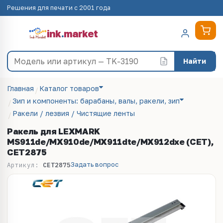
Решения для печати с 2001 года
ink
.
market
Найти
Главная
Каталог товаров
Зип и компоненты: барабаны, валы, ракели, зип
Ракели / лезвия / Чистящие ленты
Ракель для LEXMARK
MS911de/MX910de/MX911dte/MX912dxe (CET),
CET2875
Задать вопрос
Артикул:
CET2875