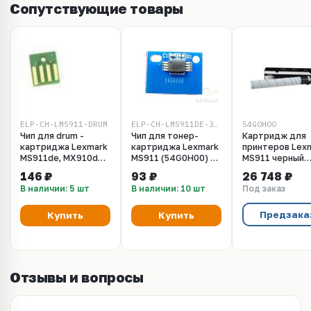
Сопутствующие товары
ELP-CH-LMS911-DRUM
ELP-CH-LMS911DE-32.5K
54G0H00
Чип для drum -
Чип для тонер-
Картридж для
картриджа Lexmark
картриджа Lexmark
принтеров Lex
MS911de, MX910de,
MS911 (54G0H00) -
MS911 черный
MX911, MX912
32500 стр.
(black). Ресурс
146 ₽
93 ₽
26 748 ₽
(54G0P00) - 125 000
32500 стр
В наличии: 5 шт
В наличии: 10 шт
Под заказ
стр.
(54G0H00)
Предзака
Купить
Купить
Отзывы и вопросы