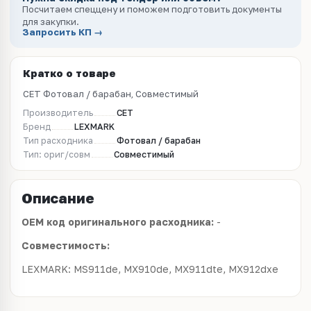
Посчитаем спеццену и поможем подготовить документы
для закупки.
Запросить КП →
Кратко о товаре
CET Фотовал / барабан, Совместимый
Производитель
CET
Бренд
LEXMARK
Тип расходника
Фотовал / барабан
Тип: ориг/совм
Совместимый
Описание
OEM код оригинального расходника:
-
Совместимость:
LEXMARK: MS911de, MX910de, MX911dte, MX912dxe