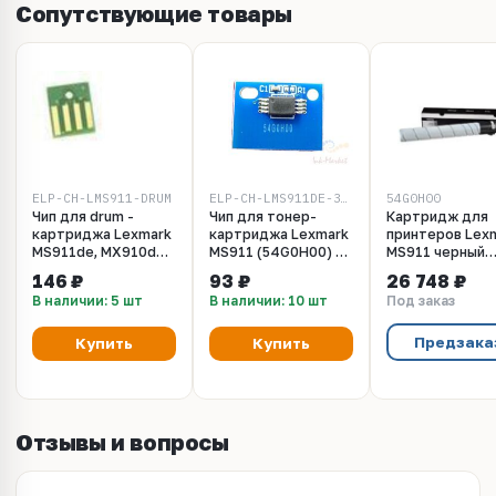
Сопутствующие товары
ELP-CH-LMS911-DRUM
ELP-CH-LMS911DE-32.5K
54G0H00
Чип для drum -
Чип для тонер-
Картридж для
картриджа Lexmark
картриджа Lexmark
принтеров Lex
MS911de, MX910de,
MS911 (54G0H00) -
MS911 черный
MX911, MX912
32500 стр.
(black). Ресурс
146 ₽
93 ₽
26 748 ₽
(54G0P00) - 125 000
32500 стр
В наличии: 5 шт
В наличии: 10 шт
Под заказ
стр.
(54G0H00)
Предзака
Купить
Купить
Отзывы и вопросы