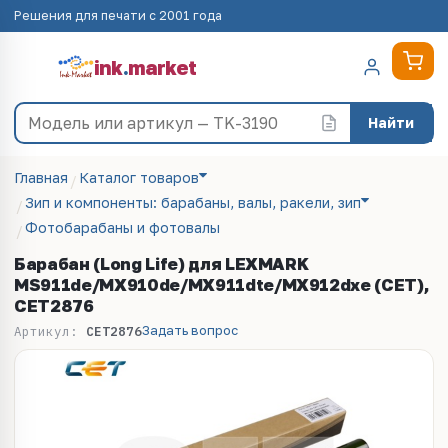
Решения для печати с 2001 года
ink
.
market
Найти
Главная
Каталог товаров
Зип и компоненты: барабаны, валы, ракели, зип
Фотобарабаны и фотовалы
Барабан (Long Life) для LEXMARK
MS911de/MX910de/MX911dte/MX912dxe (CET),
CET2876
Задать вопрос
Артикул:
CET2876