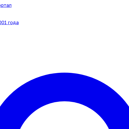
ортал
001 года