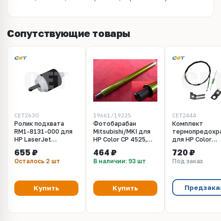
Сопутствующие товары
CET2630
19661/19225
CET2444
Ролик подхвата
Фотобарабан
Комплект
RM1-8131-000 для
Mitsubishi/MKI для
термопредохр
HP LaserJet
HP Color CP 4525,
для HP Color
Enterprise 500 Color
CP4025, CM4540,
LaserJet CP352
655 ₽
464 ₽
720 ₽
M551 (CET), CET2630
M551, M651, M680
M551/M651/M6
Осталось 2 шт
В наличии: 93 шт
Под заказ
(19661/19225)
(CET), CET2444
Предзака
Купить
Купить