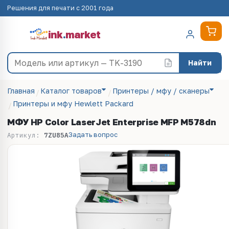
Решения для печати с 2001 года
ink
.
market
Найти
Главная
Каталог товаров
Принтеры / мфу / сканеры
Принтеры и мфу Hewlett Packard
МФУ HP Color LaserJet Enterprise MFP M578dn
Задать вопрос
Артикул:
7ZU85A