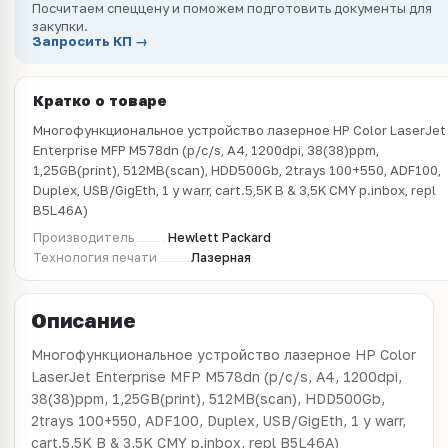
Посчитаем спеццену и поможем подготовить документы для
закупки.
Запросить КП →
Кратко о товаре
Многофункциональное устройство лазерное HP Color LaserJet
Enterprise MFP M578dn (p/c/s, A4, 1200dpi, 38(38)ppm,
1,25GB(print), 512MB(scan), HDD500Gb, 2trays 100+550, ADF100,
Duplex, USB/GigEth, 1 y warr, cart.5,5K B & 3,5K CMY p.inbox, repl
B5L46A)
Производитель
Hewlett Packard
Технология печати
Лазерная
Описание
Многофункциональное устройство лазерное HP Color
LaserJet Enterprise MFP M578dn (p/c/s, A4, 1200dpi,
38(38)ppm, 1,25GB(print), 512MB(scan), HDD500Gb,
2trays 100+550, ADF100, Duplex, USB/GigEth, 1 y warr,
cart.5,5K B & 3,5K CMY p.inbox, repl B5L46A)