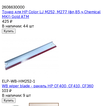
2608630000
Тонер для HP Color LJ M252, M277 (фл,85,ч,Chemical
MKI) Gold ATM
425 ₽
В наличии: 44 шт
Купить
ELP-WB-HM252-1
WB wiper blade - ракель HP CF400, CF410, CF360
103 ₽
В наличии: 9 шт
Купить