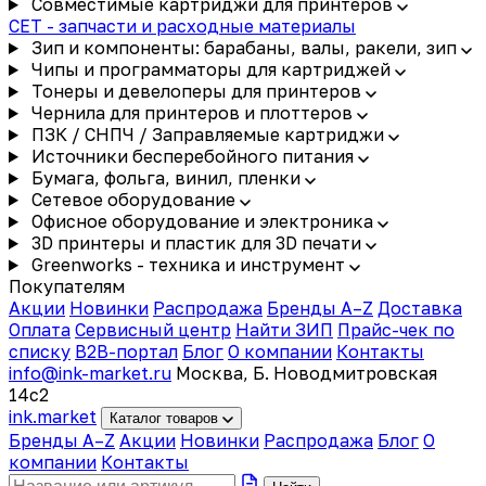
Совместимые картриджи для принтеров
CET - запчасти и расходные материалы
Зип и компоненты: барабаны, валы, ракели, зип
Чипы и программаторы для картриджей
Тонеры и девелоперы для принтеров
Чернила для принтеров и плоттеров
ПЗК / СНПЧ / Заправляемые картриджи
Источники бесперебойного питания
Бумага, фольга, винил, пленки
Сетевое оборудование
Офисное оборудование и электроника
3D принтеры и пластик для 3D печати
Greenworks - техника и инструмент
Покупателям
Акции
Новинки
Распродажа
Бренды A–Z
Доставка
Оплата
Сервисный центр
Найти ЗИП
Прайс-чек по
списку
B2B-портал
Блог
О компании
Контакты
info@ink-market.ru
Москва, Б. Новодмитровская
14с2
ink
.
market
Каталог товаров
Бренды A–Z
Акции
Новинки
Распродажа
Блог
О
компании
Контакты