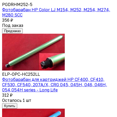
PGDRHM252-5
Фотобарабан HP Color LJ M154, M252, M254, M274,
M280 SCC
356 ₽
Под заказ
Предзаказ
ELP-OPC-HC252LL
Фотобарабан для картриджей HP CF400, CF410,
CF530, CF540, 207A/X, CRG 045, 045H, 046, 046H,
054,054H series - Long Life
312 ₽
Осталось 1 шт
Купить