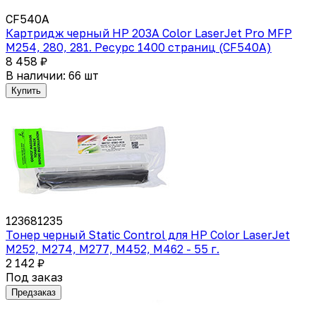
CF540A
Картридж черный HP 203A Color LaserJet Pro MFP
M254, 280, 281. Ресурс 1400 страниц (CF540A)
8 458 ₽
В наличии: 66 шт
Купить
123681235
Тонер черный Static Control для HP Color LaserJet
M252, M274, M277, M452, M462 - 55 г.
2 142 ₽
Под заказ
Предзаказ