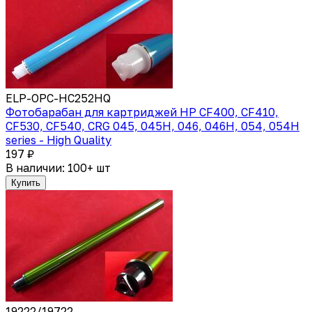
ELP-OPC-HC252HQ
Фотобарабан для картриджей HP CF400, CF410,
CF530, CF540, CRG 045, 045H, 046, 046H, 054, 054H
series - High Quality
197 ₽
В наличии: 100+ шт
Купить
19222/19722