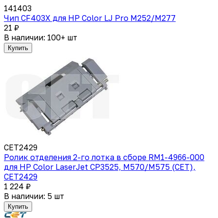
141403
Чип CF403X для HP Color LJ Pro M252/M277
21 ₽
В наличии: 100+ шт
Купить
CET2429
Ролик отделения 2-го лотка в сборе RM1-4966-000
для HP Color LaserJet CP3525, M570/M575 (CET),
CET2429
1 224 ₽
В наличии: 5 шт
Купить