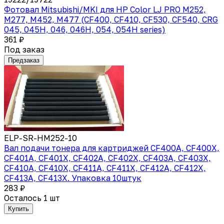
Фотовал Mitsubishi/MKI для HP Color LJ PRO M252,
M277, M452, M477 (CF400, CF410, CF530, CF540, CRG
045, 045H, 046, 046H, 054, 054H series)
361 ₽
Под заказ
Предзаказ
ELP-SR-HM252-10
Вал подачи тонера для картриджей CF400A, CF400X,
CF401A, CF401X, CF402A, CF402X, CF403A, CF403X,
CF410A, CF410X, CF411A, CF411X, CF412A, CF412X,
CF413A, CF413X. Упаковка 10штук
283 ₽
Осталось 1 шт
Купить