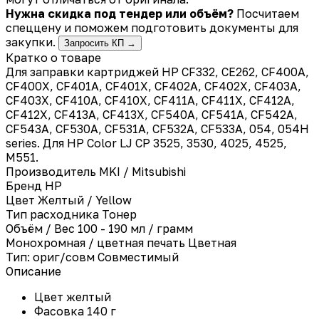
Нужна скидка под тендер или объём?
Посчитаем
спеццену и поможем подготовить документы для
закупки.
Запросить КП →
Кратко о товаре
Для заправки картриджей HP CF332, CE262, CF400A,
CF400X, CF401A, CF401X, CF402A, CF402X, CF403A,
CF403X, CF410A, CF410X, CF411A, CF411X, CF412A,
CF412X, CF413A, CF413X, CF540A, CF541A, CF542A,
CF543A, CF530A, CF531A, CF532A, CF533A, 054, 054H
series. Для HP Color LJ CP 3525, 3530, 4025, 4525,
M551.
Производитель
MKI / Mitsubishi
Бренд
HP
Цвет
Желтый / Yellow
Тип расходника
Тонер
Объём / Вес
100 - 190 мл / грамм
Монохромная / цветная печать
Цветная
Тип: ориг/совм
Совместимый
Описание
Цвет желтый
Фасовка 140 г