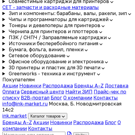
Совместимые картриджи для принтеров
CET - запчасти и расходные материалы
Зип и компоненты: барабаны, валы, ракели, зип
Чипы и программаторы для картриджей
Тонеры и девелоперы для принтеров
Чернила для принтеров и плоттеров
ПЗК / СНПЧ / Заправляемые картриджи
Источники бесперебойного питания
Бумага, фольга, винил, пленки
Сетевое оборудование
Офисное оборудование и электроника
3D принтеры и пластик для 3D печати
Greenworks - техника и инструмент
Покупателям
Акции
Новинки
Распродажа
Бренды A–Z
Доставка
Оплата
Сервисный центр
Найти ЗИП
Прайс-чек по
списку
B2B-портал
Блог
О компании
Контакты
info@ink-market.ru
Москва, Б. Новодмитровская
14с2
ink
.
market
Каталог товаров
Бренды A–Z
Акции
Новинки
Распродажа
Блог
О
компании
Контакты