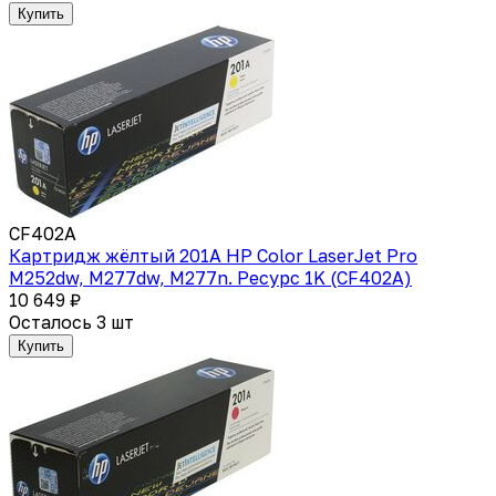
Купить
CF402A
Картридж жёлтый 201A HP Color LaserJet Pro
M252dw, M277dw, M277n. Ресурс 1K (CF402A)
10 649 ₽
Осталось 3 шт
Купить