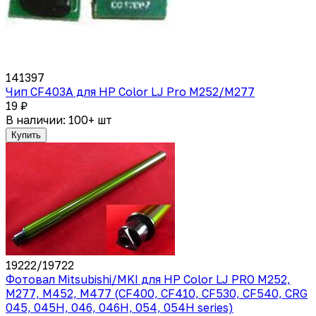
141397
Чип CF403A для HP Color LJ Pro M252/M277
19 ₽
В наличии: 100+ шт
Купить
19222/19722
Фотовал Mitsubishi/MKI для HP Color LJ PRO M252,
M277, M452, M477 (CF400, CF410, CF530, CF540, CRG
045, 045H, 046, 046H, 054, 054H series)