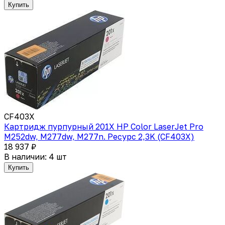
Купить
CF403X
Картридж пурпурный 201X HP Color LaserJet Pro
M252dw, M277dw, M277n. Ресурс 2,3K (CF403X)
18 937 ₽
В наличии: 4 шт
Купить