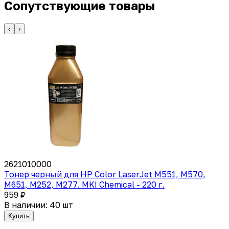
Сопутствующие товары
‹
›
2621010000
Тонер черный для HP Color LaserJet M551, M570,
M651, M252, M277. MKI Chemical - 220 г.
959 ₽
В наличии: 40 шт
Купить