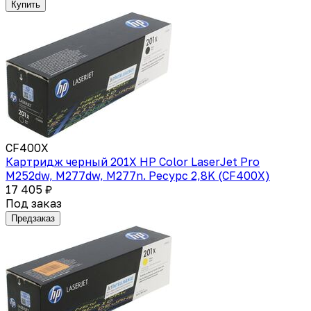
Купить
CF400X
Картридж черный 201X HP Color LaserJet Pro
M252dw, M277dw, M277n. Ресурс 2,8K (CF400X)
17 405 ₽
Под заказ
Предзаказ