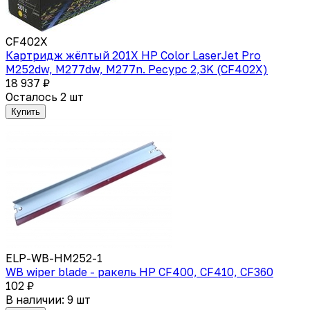
CF402X
Картридж жёлтый 201X HP Color LaserJet Pro
M252dw, M277dw, M277n. Ресурс 2,3K (CF402X)
18 937 ₽
Осталось 2 шт
Купить
ELP-WB-HM252-1
WB wiper blade - ракель HP CF400, CF410, CF360
102 ₽
В наличии: 9 шт