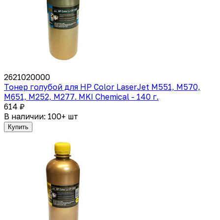
2621020000
Тонер голубой для HP Color LaserJet M551, M570,
M651, M252, M277. MKI Chemical - 140 г.
614 ₽
В наличии: 100+ шт
Купить