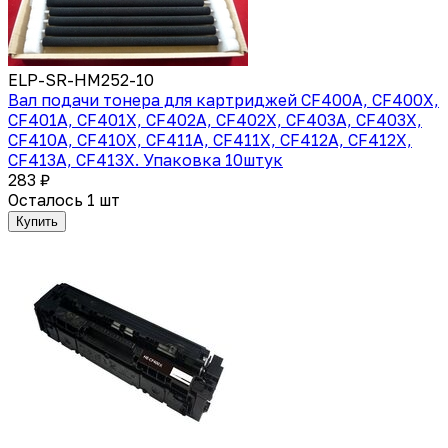
ELP-SR-HM252-10
Вал подачи тонера для картриджей CF400A, CF400X,
CF401A, CF401X, CF402A, CF402X, CF403A, CF403X,
CF410A, CF410X, CF411A, CF411X, CF412A, CF412X,
CF413A, CF413X. Упаковка 10штук
283 ₽
Осталось 1 шт
Купить