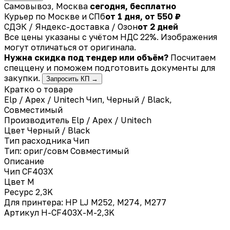
Самовывоз, Москва
сегодня, бесплатно
Курьер по Москве и СПб
от 1 дня, от 550 ₽
СДЭК / Яндекс-доставка / Озон
от 2 дней
Все цены указаны с учётом НДС 22%. Изображения
могут отличаться от оригинала.
Нужна скидка под тендер или объём?
Посчитаем
спеццену и поможем подготовить документы для
закупки.
Запросить КП →
Кратко о товаре
Elp / Apex / Unitech Чип, Черный / Black,
Совместимый
Производитель
Elp / Apex / Unitech
Цвет
Черный / Black
Тип расходника
Чип
Тип: ориг/совм
Совместимый
Описание
Чип CF403X
Цвет M
Ресурс 2,3K
Для принтера: HP LJ M252, M274, M277
Артикул H-CF403X-M-2,3K