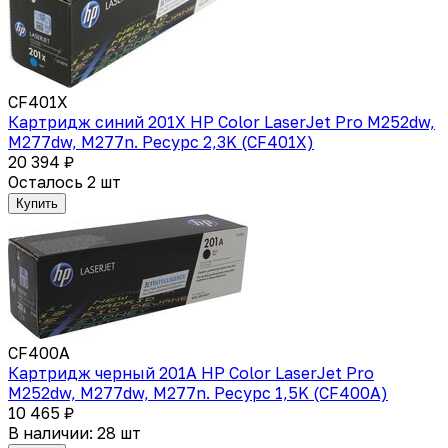
CF401X
Картридж синий 201X HP Color LaserJet Pro M252dw,
M277dw, M277n. Ресурс 2,3K (CF401X)
20 394 ₽
Осталось 2 шт
Купить
CF400A
Картридж черный 201A HP Color LaserJet Pro
M252dw, M277dw, M277n. Ресурс 1,5K (CF400A)
10 465 ₽
В наличии: 28 шт