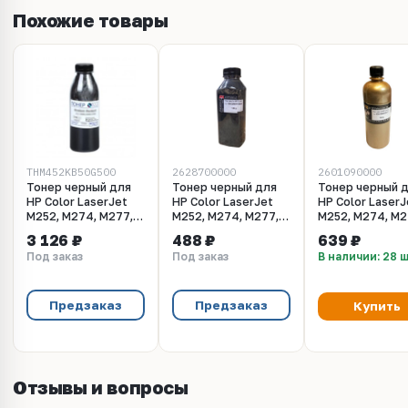
Похожие товары
THM452KB50G500
2628700000
2601090000
Тонер черный для
Тонер черный для
Тонер черный 
HP Color LaserJet
HP Color LaserJet
HP Color LaserJ
M252, M274, M277,
M252, M274, M277,
M252, M274, M2
M452, M462. Boost -
M452, M462.
M452, M462.
3 126 ₽
488 ₽
639 ₽
500 г.
DingLong - 140 г.
MKI/Mitsubishi 
Под заказ
Под заказ
В наличии: 28 
г.
Предзаказ
Предзаказ
Купить
Отзывы и вопросы