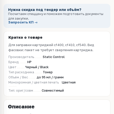
Нужна скидка под тендер или объём?
Посчитаем спеццену и поможем подготовить документы
для закупки.
Запросить КП →
Кратко о товаре
Для заправки картриджей cf400, cf410, cf540. Вид
фасовки: пакет не требует сверления картриджа.
Производитель
Static Control
Бренд
HP
Цвет
Черный / Black
Тип расходника
Тонер
Объём / Вес
до 95 мл / грамм
Монохромная / цветная печать
Цветная
Тип: ориг/совм
Совместимый
Описание