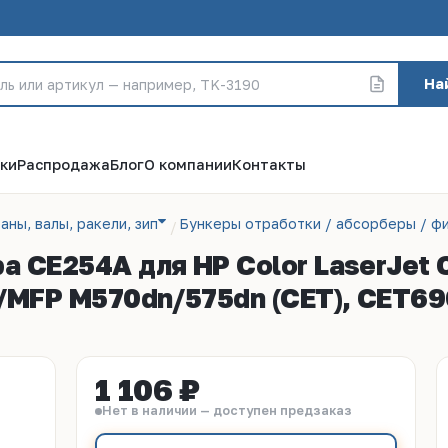
На
ки
Распродажа
Блог
О компании
Контакты
аны, валы, ракели, зип
Бункеры отработки / абсорберы / фи
а CE254A для HP Color LaserJet
n/MFP M570dn/575dn (CET), CET6
1 106 ₽
Нет в наличии — доступен предзаказ