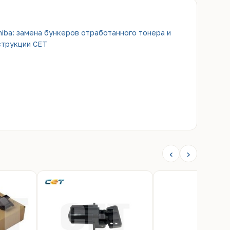
hiba: замена бункеров отработанного тонера и
струкции CET
‹
›