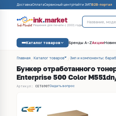
Доставка
Оплата
Сервисный центр
Найти ЗИП
B2B-портал
ink
.
market
Решения для печати с 2001 года
Каталог товаров
Бренды A–Z
Акции
Новин
Главная
Каталог товаров
Зип и компоненты: бараб
Бункер отработанного тонер
Enterprise 500 Color M551d
Задать вопрос
Артикул:
CET6907