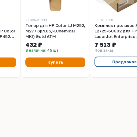
2608630000
CET511001
Тонер для HP Color LJ M252,
Комплект роликов 
P Color
M277 (фл,85,ч,Chemical
L2725-60002 для HP
CP4525,
MKI) Gold ATM
LaserJet Enterprise
3530
M651n/MFP M680dn 
432 ₽
7 513 ₽
CET511001
В наличии: 45 шт
Под заказ
Предзаказ
Купить