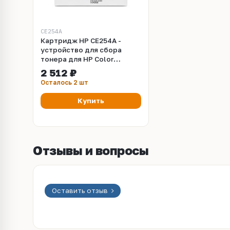
CE254A
Картридж HP CE254A -
устройство для сбора
тонера для HP Color
LaserJet CM3530, CM3530fs,
2 512 ₽
CP3525dn, CP3525n,
Осталось 2 шт
CP3525x
Купить
Отзывы и вопросы
Оставить отзыв