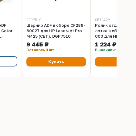
DGP7510
CET2429
ADF
Шарнир ADF в сборе CF288-
Ролик отделения 2
 Color
60027 для HP LaserJet Pro
лотка в сборе RM1
M425 (CET), DGP7510
000 для HP Color L
(CET),
CP3525, M570/M575
9 445 ₽
1 224 ₽
CET2429
Осталось 3 шт
В наличии: 5 шт
Купить
Купить