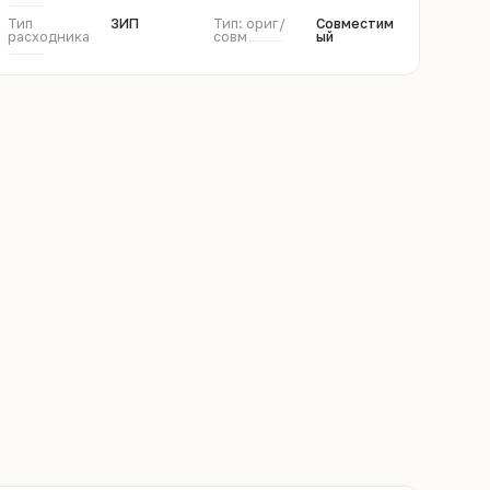
Тип
ЗИП
Тип: ориг/
Совместим
расходника
совм
ый