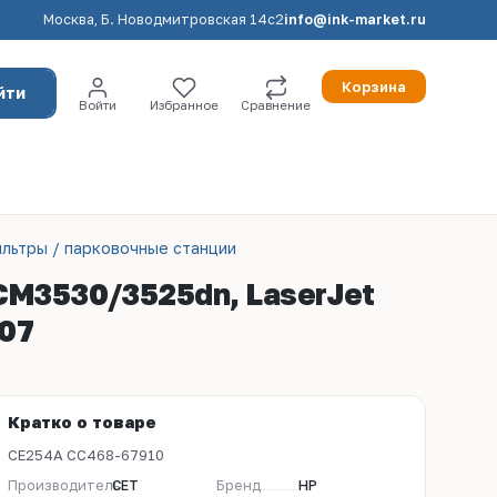
Москва, Б. Новодмитровская 14с2
info@ink-market.ru
Корзина
йти
Войти
Избранное
Сравнение
льтры / парковочные станции
 CM3530/3525dn, LaserJet
907
Кратко о товаре
CE254A CC468-67910
Производитель
CET
Бренд
HP