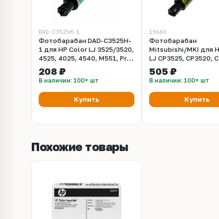
DAD-C3525H-1
19660
Фотобарабан DAD-C3525H-
Фотобарабан
1 для HP Color LJ 3525/3520,
Mitsubishi/MKI для H
4525, 4025, 4540, M551, Pro
LJ CP3525, CP3520, 
500/M551, M651, M680,
CP4025, CP4540, CM
208 ₽
505 ₽
M570, Canon LBP7700/7750
(19660)
В наличии: 100+ шт
В наличии: 100+ шт
Golden Green
Купить
Купить
Похожие товары