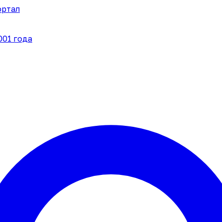
ортал
001 года