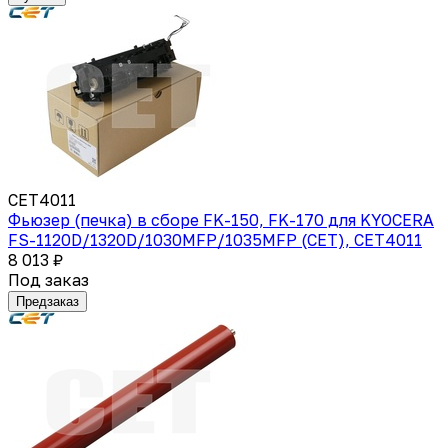
CET4011
Фьюзер (печка) в сборе FK-150, FK-170 для KYOCERA
FS-1120D/1320D/1030MFP/1035MFP (CET), CET4011
8 013 ₽
Под заказ
Предзаказ