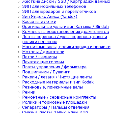
Жесткие диски / SSD / Картриджи данных
ЗИП для мобильных телефонов
ЗИП для шредеров и переплетчиков
Зип Яндекс Алиса (Yandex)
Кассеты и лотки
Оригинальные узлы и зип Катюша / Sindoh
Комплекты восстановления драм-юнитов
Ленты переноса / узлы. переноса, валы и
ролики переноса
Магнитные валы, ролики заряда и проявки
Моторы / двигатели
Петли / шарниры
Печатающие головы
Платы управления / форматера
Подшипники / Бушинги
Ракели / лезвия / Чистящие ленты
Расходные материалы и зип Kodak
Резиновые, прижимные валы
Ремни
Ремонтные / сервисные комплекты
Ролики и тормозные площадки
Сепараторы / Пальцы отделения
Смазки, пасты, тальк, клей, доп.