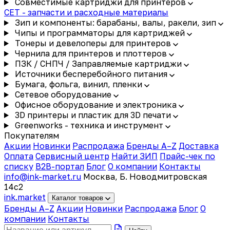
Совместимые картриджи для принтеров
CET - запчасти и расходные материалы
Зип и компоненты: барабаны, валы, ракели, зип
Чипы и программаторы для картриджей
Тонеры и девелоперы для принтеров
Чернила для принтеров и плоттеров
ПЗК / СНПЧ / Заправляемые картриджи
Источники бесперебойного питания
Бумага, фольга, винил, пленки
Сетевое оборудование
Офисное оборудование и электроника
3D принтеры и пластик для 3D печати
Greenworks - техника и инструмент
Покупателям
Акции
Новинки
Распродажа
Бренды A–Z
Доставка
Оплата
Сервисный центр
Найти ЗИП
Прайс-чек по
списку
B2B-портал
Блог
О компании
Контакты
info@ink-market.ru
Москва, Б. Новодмитровская
14с2
ink
.
market
Каталог товаров
Бренды A–Z
Акции
Новинки
Распродажа
Блог
О
компании
Контакты