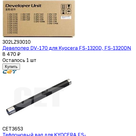
302LZ93010
Девелопер DV-170 для Kyocera FS-1320D, FS-1320DN
8 470 ₽
Осталось 1 шт
Купить
CET3653
Тефлоновый вал для KYOCERA FS-