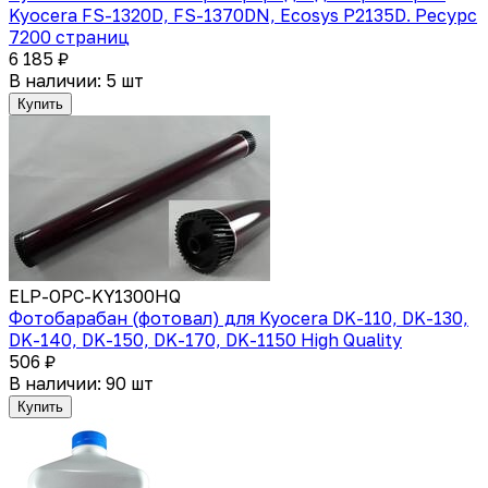
Kyocera FS-1320D, FS-1370DN, Ecosys P2135D. Ресурс
7200 страниц
6 185 ₽
В наличии: 5 шт
Купить
ELP-OPC-KY1300HQ
Фотобарабан (фотовал) для Kyocera DK-110, DK-130,
DK-140, DK-150, DK-170, DK-1150 High Quality
506 ₽
В наличии: 90 шт
Купить