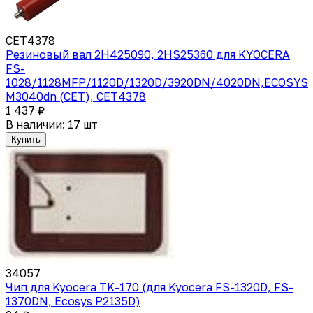
CET4378
Резиновый вал 2H425090, 2HS25360 для KYOCERA
FS-
1028/1128MFP/1120D/1320D/3920DN/4020DN,ECOSYS
M3040dn (CET), CET4378
1 437 ₽
В наличии: 17 шт
Купить
34057
Чип для Kyocera TK-170 (для Kyocera FS-1320D, FS-
1370DN, Ecosys P2135D)