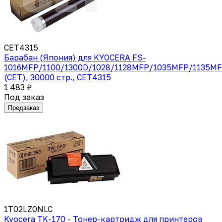
CET4315
Барабан (Япония) для KYOCERA FS-
1016MFP/1100/1300D/1028/1128MFP/1035MFP/1135MF
(CET), 30000 стр., CET4315
1 483 ₽
Под заказ
Предзаказ
1T02LZ0NLC
Kyocera TK-170 - Тонер-картридж для принтеров