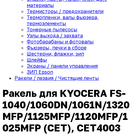
материалы
Термисторы / предохранители
Термопленки, валы фьюзера,
термоэлементы
Тонерные пылесосы
Узлы выхода / захвата
Фотобарабаны и фотовалы
Фьюзеры, печки в сборе
Шестерни, флажки, зип
Шлейфы
Экраны / панели управления
ЗИП Epson
Ракели / лезвия / Чистящие ленты
Ракель для KYOCERA FS-
1040/1060DN/1061N/1320
MFP/1125MFP/1120MFP/1
025MFP (CET), CET4003