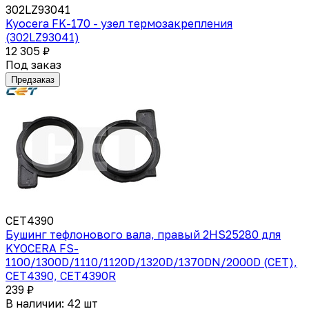
302LZ93041
Kyocera FK-170 - узел термозакрепления
(302LZ93041)
12 305 ₽
Под заказ
Предзаказ
CET4390
Бушинг тефлонового вала, правый 2HS25280 для
KYOCERA FS-
1100/1300D/1110/1120D/1320D/1370DN/2000D (CET),
CET4390, CET4390R
239 ₽
В наличии: 42 шт