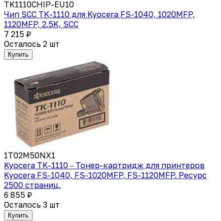
TK1110CHIP-EU10
Чип SCC TK-1110 для Kyocera FS-1040, 1020MFP,
1120MFP, 2.5K, SCC
7 215 ₽
Осталось 2 шт
Купить
1T02M50NX1
Kyocera TK-1110 - Тонер-картридж для принтеров
Kyocera FS-1040, FS-1020MFP, FS-1120MFP. Ресурс
2500 страниц.
6 855 ₽
Осталось 3 шт
Купить