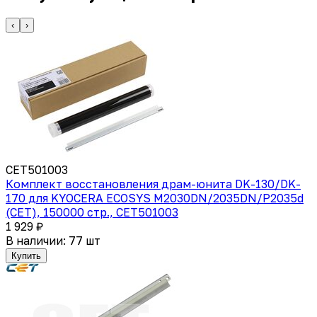
‹
›
CET501003
Комплект восстановления драм-юнита DK-130/DK-
170 для KYOCERA ECOSYS M2030DN/2035DN/P2035d
(CET), 150000 стр., CET501003
1 929 ₽
В наличии: 77 шт
Купить