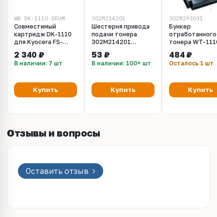
WB DK-1110 DRUM
302M214201
302M293031
Совместимый
Шестерня привода
Бункер
картридж DK-1110
подачи тонера
отработанного
для Kyocera FS-
302M214201
тонера WT-111
1040, 1060DN,
COUPLING DLP /
для Kyocera FS
2 340 ₽
53 ₽
484 ₽
1020MFP, 1120MFP.
Kyocera FS-1020
1040, FS-1060D
В наличии: 7 шт
В наличии: 100+ шт
Осталось 1 шт
100K DRUM
FS-1125MFP
Купить
Купить
Купить
Отзывы и вопросы
Оставить отзыв