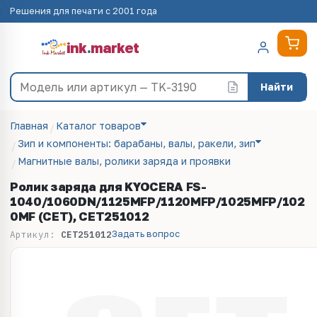
Решения для печати с 2001 года
ink
.
market
Найти
Главная
Каталог товаров
Зип и компоненты: барабаны, валы, ракели, зип
Магнитные валы, ролики заряда и проявки
Ролик заряда для KYOCERA FS-
1040/1060DN/1125MFP/1120MFP/1025MFP/102
0MF (CET), CET251012
Задать вопрос
Артикул:
CET251012