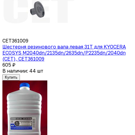
CET361009
Шестерня резинового вала левая 31T для KYOCERA
ECOSYS M2040dn/2135dn/2635dn/P2235dn/2040dn
(CET), CET361009
605 ₽
В наличии: 44 шт
Купить