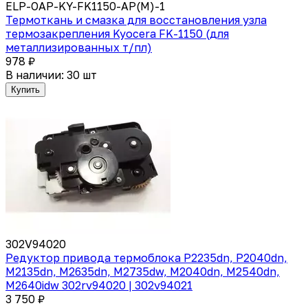
ELP-OAP-KY-FK1150-AP(M)-1
Термоткань и смазка для восстановления узла
термозакрепления Kyocera FK-1150 (для
металлизированных т/пл)
978 ₽
В наличии: 30 шт
Купить
302V94020
Редуктор привода термоблока P2235dn, P2040dn,
M2135dn, M2635dn, M2735dw, M2040dn, M2540dn,
M2640idw 302rv94020 | 302v94021
3 750 ₽