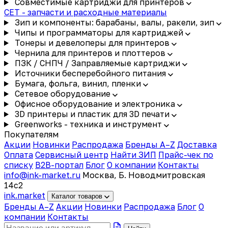
Совместимые картриджи для принтеров
CET - запчасти и расходные материалы
Зип и компоненты: барабаны, валы, ракели, зип
Чипы и программаторы для картриджей
Тонеры и девелоперы для принтеров
Чернила для принтеров и плоттеров
ПЗК / СНПЧ / Заправляемые картриджи
Источники бесперебойного питания
Бумага, фольга, винил, пленки
Сетевое оборудование
Офисное оборудование и электроника
3D принтеры и пластик для 3D печати
Greenworks - техника и инструмент
Покупателям
Акции
Новинки
Распродажа
Бренды A–Z
Доставка
Оплата
Сервисный центр
Найти ЗИП
Прайс-чек по
списку
B2B-портал
Блог
О компании
Контакты
info@ink-market.ru
Москва, Б. Новодмитровская
14с2
ink
.
market
Каталог товаров
Бренды A–Z
Акции
Новинки
Распродажа
Блог
О
компании
Контакты