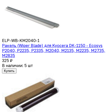
ELP-WB-KM2040-1
Ракель (Wiper Blade) для Kyocera DK-1150 - Ecosys
P2040, P2235, P2335, M2040, M2135, M2235, M2735,
M2835
325 ₽
В наличии: 5 шт
Купить