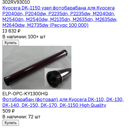
302RV93010
Kyocera DK-1150 узел фотобарабана для Kyocera
P2040dn, P2040dw, P2235dn, P2235dw, M2040dn,
M2540dn, M2540dw, M2135dn, M2635dn, M2635dw,
M2640idw, M2735dw (Ресурс 100 000)
13 832 ₽
В наличии: 100+ шт
Купить
ELP-OPC-KY1300HQ
Фотобарабан (фотовал) для Kyocera DK-110, DK-130,
DK-140, DK-150, DK-170, DK-1150 High Quality
509 ₽
В наличии: 72 шт
Купить