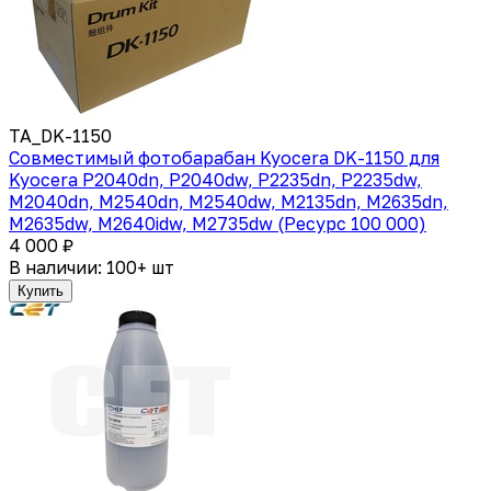
TA_DK-1150
Совместимый фотобарабан Kyocera DK-1150 для
Kyocera P2040dn, P2040dw, P2235dn, P2235dw,
M2040dn, M2540dn, M2540dw, M2135dn, M2635dn,
M2635dw, M2640idw, M2735dw (Ресурс 100 000)
4 000 ₽
В наличии: 100+ шт
Купить