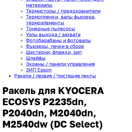
материалы
Термисторы / предохранители
Термопленки, валы фьюзера,
термоэлементы
Тонерные пылесосы
Узлы выхода / захвата
Фотобарабаны и фотовалы
Фьюзеры, печки в сборе
Шестерни, флажки, зип
Шлейфы
Экраны / панели управления
ЗИП Epson
Ракели / лезвия / Чистящие ленты
Ракель для KYOCERA
ECOSYS P2235dn,
P2040dn, M2040dn,
M2540dw (DC Select)