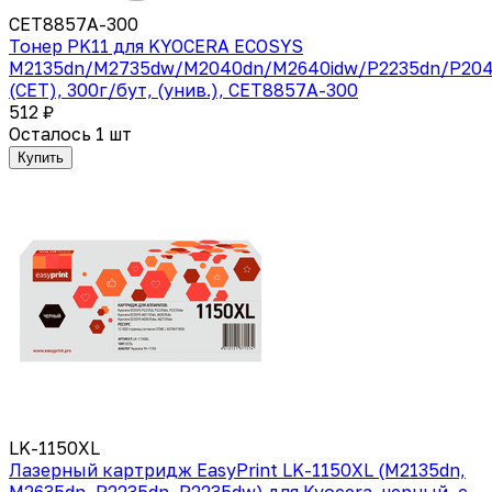
CET8857A-300
Тонер PK11 для KYOCERA ECOSYS
M2135dn/M2735dw/M2040dn/M2640idw/P2235dn/P20
(CET), 300г/бут, (унив.), CET8857A-300
512 ₽
Осталось 1 шт
Купить
LK-1150XL
Лазерный картридж EasyPrint LK-1150XL (M2135dn,
M2635dn, P2235dn, P2235dw) для Kyocera, черный, с