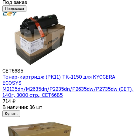
Под заказ
Предзаказ
CET6685
Тонер-картридж (PK11) TK-1150 для KYOCERA
ECOSYS
M2135dn/M2635dn/P2235dn/P2635dw/P2735dw (CET),
140г, 3000 стр., CET6685
714 ₽
В наличии: 36 шт
Купить