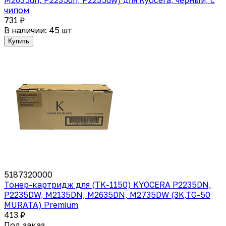
чипом
731 ₽
В наличии: 45 шт
Купить
5187320000
Тонер-картридж для (TK-1150) KYOCERA P2235DN,
P2235DW, M2135DN, M2635DN, M2735DW (3K,TG-50
MURATA) Premium
413 ₽
Под заказ