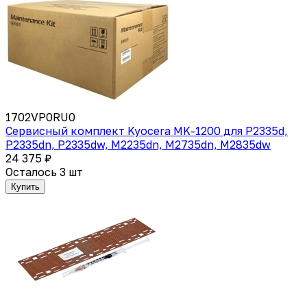
1702VP0RU0
Сервисный комплект Kyocera MK-1200 для P2335d,
P2335dn, P2335dw, M2235dn, M2735dn, M2835dw
24 375 ₽
Осталось 3 шт
Купить