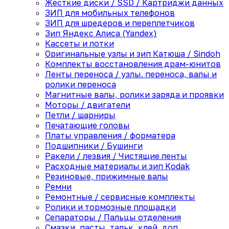
Жесткие диски / SSD / Картриджи данных
ЗИП для мобильных телефонов
ЗИП для шредеров и переплетчиков
Зип Яндекс Алиса (Yandex)
Кассеты и лотки
Оригинальные узлы и зип Катюша / Sindoh
Комплекты восстановления драм-юнитов
Ленты переноса / узлы. переноса, валы и
ролики переноса
Магнитные валы, ролики заряда и проявки
Моторы / двигатели
Петли / шарниры
Печатающие головы
Платы управления / форматера
Подшипники / Бушинги
Ракели / лезвия / Чистящие ленты
Расходные материалы и зип Kodak
Резиновые, прижимные валы
Ремни
Ремонтные / сервисные комплекты
Ролики и тормозные площадки
Сепараторы / Пальцы отделения
Смазки, пасты, тальк, клей, доп.