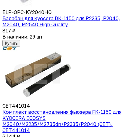
ELP-OPC-KY2040HQ
Барабан для Kyocera DK-1150 для P2235, P2040,
M2040, M2540 High Quality
817 ₽
В наличии: 29 шт
Купить
CET441014
Комплект восстановления фьюзера FK-1150 для
KYOCERA ECOSYS
M2040/M2235/M2735dn/P2335/P2040 (CET),
CET441014
6 144 ₽