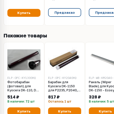
Предзаказ
Предзака
Купить
Похожие товары
ELP-OPC-KY1300HQ
ELP-OPC-KY2040HQ
ELP-WB-KM2040-
Фотобарабан
Барабан для
Ракель (Wiper
(фотовал) для
Kyocera DK-1150
Blade) для Kyo
Kyocera DK-110, DK-
для P2235, P2040,
DK-1150 - Ecos
130, DK-140, DK-150,
M2040, M2540 High
P2040, P2235,
514 ₽
817 ₽
328 ₽
DK-170, DK-1150
Quality
P2335, M2040,
В наличии: 72 шт
Осталось 1 шт
В наличии: 5 ш
High Quality
M2135, M2235,
M2735, M2835
Купить
Купить
Купить