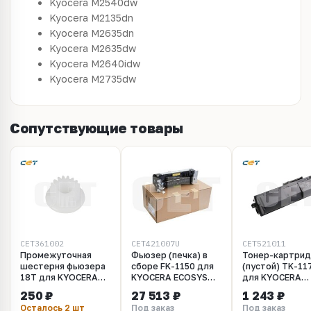
Kyocera M2540dw
Kyocera M2135dn
Kyocera M2635dn
Kyocera M2635dw
Kyocera M2640idw
Kyocera M2735dw
Сопутствующие товары
CET361002
CET421007U
CET521011
Промежуточная
Фьюзер (печка) в
Тонер-картри
шестерня фьюзера
сборе FK-1150 для
(пустой) TK-11
18T для KYOCERA
KYOCERA ECOSYS
для KYOCERA
ECOSYS
M2040dn/2135dn/2635dn/2540dn/2640
ECOSYS
250 ₽
27 513 ₽
1 243 ₽
M2030DN/2035DN/2530DN/2535DN/P2035d/2135d/P2135dn
(CET), CET421007U
M2040dn/2540
Осталось 2 шт
Под заказ
Под заказ
(CET), CET361002
(CET), CET5210