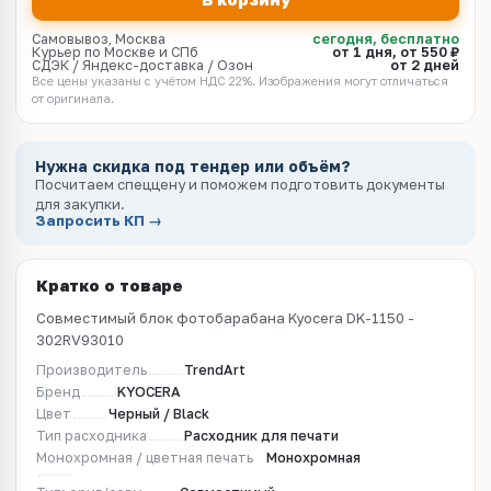
Самовывоз, Москва
сегодня, бесплатно
Курьер по Москве и СПб
от 1 дня, от 550 ₽
СДЭК / Яндекс-доставка / Озон
от 2 дней
Все цены указаны с учётом НДС 22%. Изображения могут отличаться
от оригинала.
Нужна скидка под тендер или объём?
Посчитаем спеццену и поможем подготовить документы
для закупки.
Запросить КП →
Кратко о товаре
Совместимый блок фотобарабана Kyocera DK-1150 -
302RV93010
Производитель
TrendArt
Бренд
KYOCERA
Цвет
Черный / Black
Тип расходника
Расходник для печати
Монохромная / цветная печать
Монохромная