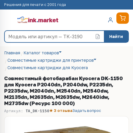
Решения для печати с 2001 года
ink
.
market
Найти
Главная
Каталог товаров
Совместимые картриджи для принтеров
Совместимые картриджи для Kyocera
Совместимый фотобарабан Kyocera DK-1150
для Kyocera P2040dn, P2040dw, P2235dn,
P2235dw, M2040dn, M2540dn, M2540dw,
M2135dn, M2635dn, M2635dw, M2640idw,
M2735dw (Ресурс 100 000)
★ 3 отзыва
Задать вопрос
Артикул:
TA_DK-1150