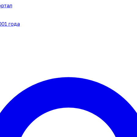
ортал
001 года