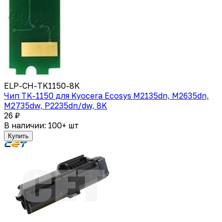
ELP-CH-TK1150-8K
Чип TK-1150 для Kyocera Ecosys M2135dn, M2635dn,
M2735dw, P2235dn/dw, 8K
26 ₽
В наличии: 100+ шт
Купить