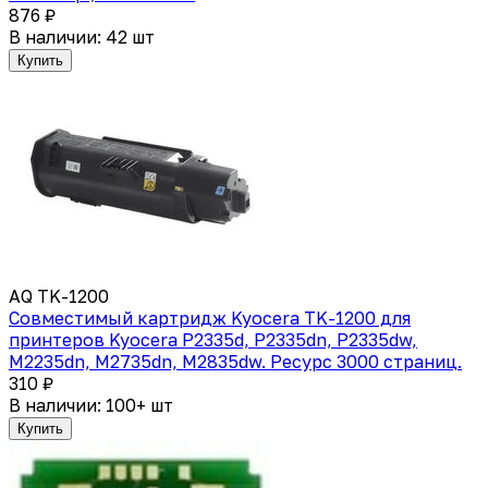
876 ₽
В наличии: 42 шт
Купить
AQ TK-1200
Совместимый картридж Kyocera TK-1200 для
принтеров Kyocera P2335d, P2335dn, P2335dw,
M2235dn, M2735dn, M2835dw. Ресурс 3000 страниц.
310 ₽
В наличии: 100+ шт
Купить