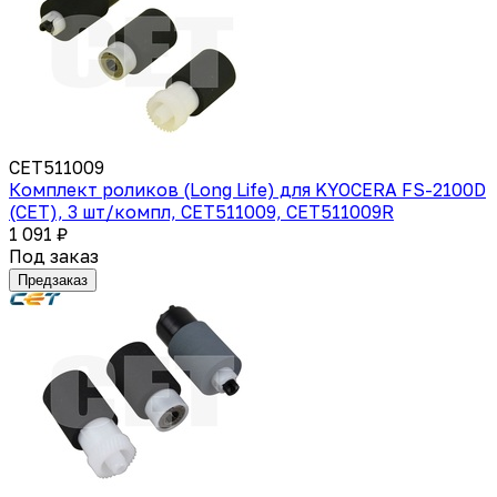
CET511009
Комплект роликов (Long Life) для KYOCERA FS-2100D
(CET), 3 шт/компл, CET511009, CET511009R
1 091 ₽
Под заказ
Предзаказ