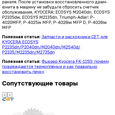
ракеля. После установки восстановленного драм-
юнита в машину не забудьте сбросить счетчик
обслуживания, KYOCERA: ECOSYS M2040dn, ECOSYS
P2335dw, ECOSYS M2135dn, Triumph-Adler: P-
4020MFP, P-4025w MFP, P-4026iw MFP D, P-4026iw
MFP
Полезная статья:
Запчасти и расходники CET для
KYOCERA ECOSYS
P2235dn/P2040dn/M2040dn/M2540d/
P2335/M2235dn/M2735dn
Полезная статья:
Фьюзер Kyocera FK-1150: почему
повреждаются термоплёнки и как правильно
восстановить печку
Сопутствующие товары
‹
›