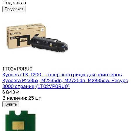
Под заказ
Предзаказ
1T02VP0RU0
Kyocera TK-1200 - тонер-картридж для принтеров
Kyocera P2335х, M2235dn, M2735dn, M2835dw. Ресурс
3000 страниц (1T02VP0RU0)
6 843 ₽
В наличии: 25 шт
Купить