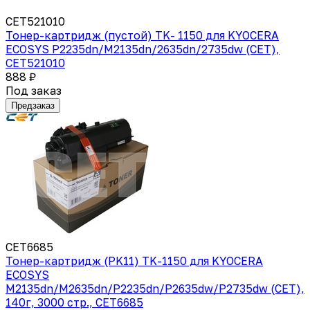
CET521010
Тонер-картридж (пустой) TK- 1150 для KYOCERA
ECOSYS P2235dn/M2135dn/2635dn/2735dw (CET),
CET521010
888 ₽
Под заказ
Предзаказ
CET6685
Тонер-картридж (PK11) TK-1150 для KYOCERA
ECOSYS
M2135dn/M2635dn/P2235dn/P2635dw/P2735dw (CET),
140г, 3000 стр., CET6685