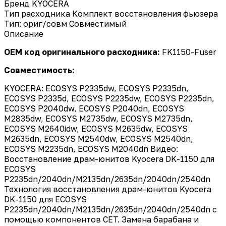
Бренд
KYOCERA
Тип расходника
Комплект восстановления фьюзера
Тип: ориг/совм
Совместимый
Описание
OEM код оригинального расходника:
FK1150-Fuser
Совместимость:
KYOCERA: ECOSYS P2335dw, ECOSYS P2335dn,
ECOSYS P2335d, ECOSYS P2235dw, ECOSYS P2235dn,
ECOSYS P2040dw, ECOSYS P2040dn, ECOSYS
M2835dw, ECOSYS M2735dw, ECOSYS M2735dn,
ECOSYS M2640idw, ECOSYS M2635dw, ECOSYS
M2635dn, ECOSYS M2540dw, ECOSYS M2540dn,
ECOSYS M2235dn, ECOSYS M2040dn Видео:
Восстановление драм-юнитов Kyocera DK-1150 для
ECOSYS
P2235dn/2040dn/M2135dn/2635dn/2040dn/2540dn
Технология восстановления драм-юнитов Kyocera
DK-1150 для ECOSYS
P2235dn/2040dn/M2135dn/2635dn/2040dn/2540dn с
помощью компонентов CET. Замена барабана и