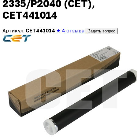
2335/P2040 (CET),
CET441014
Артикул:
CET441014
★ 4 отзыва
Задать вопрос