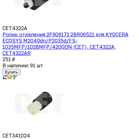
CET4322A
Ролик отделения 2F909171 2BR06521 для KYOCERA
ECOSYS M2040dn/P2035d/FS-
1035MFP/1028MFP/4200DN (CET), CET4322A,
CET4322AR
251 ₽
В наличии: 91 шт
Купить
CET341024