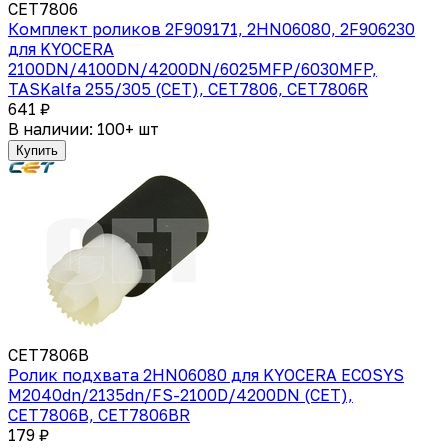
CET7806
Комплект роликов 2F909171, 2HN06080, 2F906230
для KYOCERA
2100DN/4100DN/4200DN/6025MFP/6030MFP,
TASKalfa 255/305 (CET), CET7806, CET7806R
641 ₽
В наличии: 100+ шт
Купить
CET7806B
Ролик подхвата 2HN06080 для KYOCERA ECOSYS
M2040dn/2135dn/FS-2100D/4200DN (CET),
CET7806B, CET7806BR
179 ₽