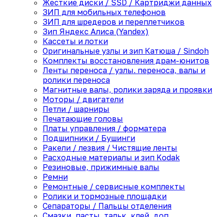
Жесткие диски / SSD / Картриджи данных
ЗИП для мобильных телефонов
ЗИП для шредеров и переплетчиков
Зип Яндекс Алиса (Yandex)
Кассеты и лотки
Оригинальные узлы и зип Катюша / Sindoh
Комплекты восстановления драм-юнитов
Ленты переноса / узлы. переноса, валы и
ролики переноса
Магнитные валы, ролики заряда и проявки
Моторы / двигатели
Петли / шарниры
Печатающие головы
Платы управления / форматера
Подшипники / Бушинги
Ракели / лезвия / Чистящие ленты
Расходные материалы и зип Kodak
Резиновые, прижимные валы
Ремни
Ремонтные / сервисные комплекты
Ролики и тормозные площадки
Сепараторы / Пальцы отделения
Смазки, пасты, тальк, клей, доп.