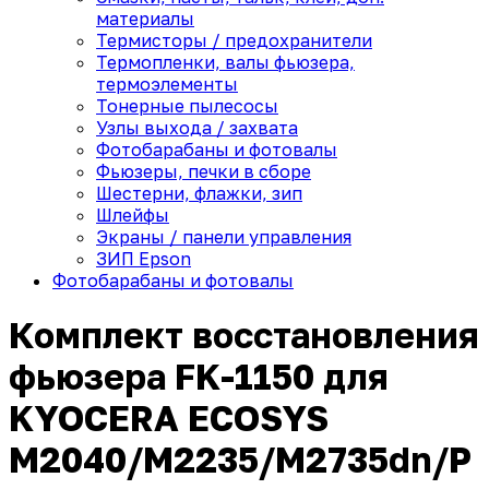
материалы
Термисторы / предохранители
Термопленки, валы фьюзера,
термоэлементы
Тонерные пылесосы
Узлы выхода / захвата
Фотобарабаны и фотовалы
Фьюзеры, печки в сборе
Шестерни, флажки, зип
Шлейфы
Экраны / панели управления
ЗИП Epson
Фотобарабаны и фотовалы
Комплект восстановления
фьюзера FK-1150 для
KYOCERA ECOSYS
M2040/M2235/M2735dn/P