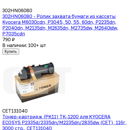
302HN06080
302HN06080 - Ролик захвата бумаги из кассеты
Kyocera M6030cdn, P3045, 50, 55, 60dn, P2235dn,
P2040dn, M2135dn, M2635dn, M2735dw, M2640idw,
P7035cdn
790 ₽
В наличии: 100+ шт
Купить
CET131040
Тонер-картридж (PK11) TK-1200 для KYOCERA
ECOSYS P2335d/2335dn/M2235dn/2835dw (CET), 116г,
3000 стр., CET131040