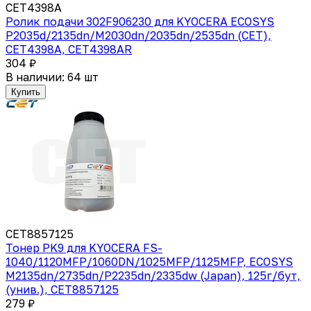
CET4398A
Ролик подачи 302F906230 для KYOCERA ECOSYS
P2035d/2135dn/M2030dn/2035dn/2535dn (CET),
CET4398A, CET4398AR
304 ₽
В наличии: 64 шт
Купить
CET8857125
Тонер PK9 для KYOCERA FS-
1040/1120MFP/1060DN/1025MFP/1125MFP, ECOSYS
M2135dn/2735dn/P2235dn/2335dw (Japan), 125г/бут,
(унив.), CET8857125
279 ₽