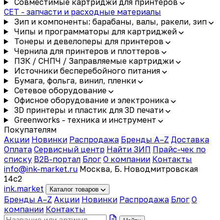
Совместимые картриджи для принтеров
CET - запчасти и расходные материалы
Зип и компоненты: барабаны, валы, ракели, зип
Чипы и программаторы для картриджей
Тонеры и девелоперы для принтеров
Чернила для принтеров и плоттеров
ПЗК / СНПЧ / Заправляемые картриджи
Источники бесперебойного питания
Бумага, фольга, винил, пленки
Сетевое оборудование
Офисное оборудование и электроника
3D принтеры и пластик для 3D печати
Greenworks - техника и инструмент
Покупателям
Акции
Новинки
Распродажа
Бренды A–Z
Доставка
Оплата
Сервисный центр
Найти ЗИП
Прайс-чек по
списку
B2B-портал
Блог
О компании
Контакты
info@ink-market.ru
Москва, Б. Новодмитровская
14с2
ink
.
market
Каталог товаров
Бренды A–Z
Акции
Новинки
Распродажа
Блог
О
компании
Контакты