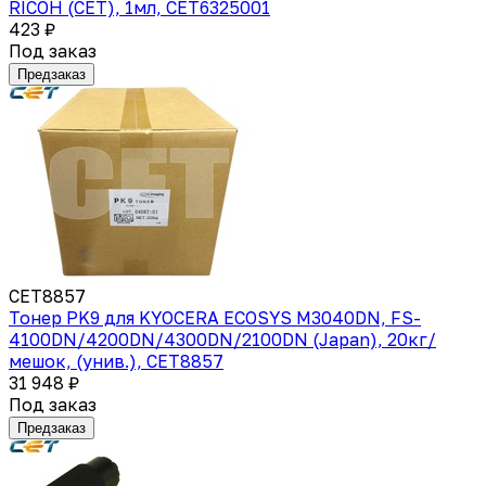
RICOH (CET), 1мл, CET6325001
423 ₽
Под заказ
Предзаказ
CET8857
Тонер PK9 для KYOCERA ECOSYS M3040DN, FS-
4100DN/4200DN/4300DN/2100DN (Japan), 20кг/
мешок, (унив.), CET8857
31 948 ₽
Под заказ
Предзаказ