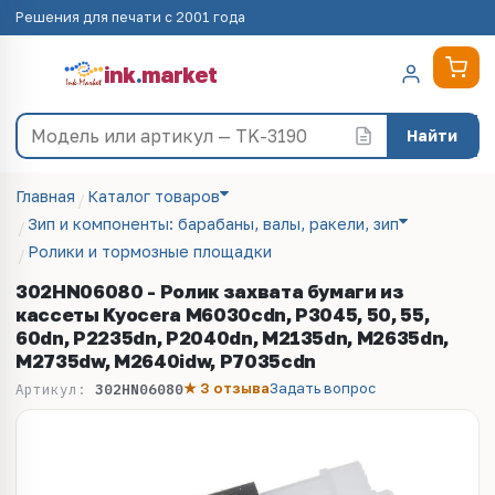
Решения для печати с 2001 года
ink
.
market
Найти
Главная
Каталог товаров
Зип и компоненты: барабаны, валы, ракели, зип
Ролики и тормозные площадки
302HN06080 - Ролик захвата бумаги из
кассеты Kyocera M6030cdn, P3045, 50, 55,
60dn, P2235dn, P2040dn, M2135dn, M2635dn,
M2735dw, M2640idw, P7035cdn
★ 3 отзыва
Задать вопрос
Артикул:
302HN06080