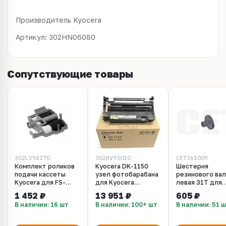
Производитель Kyocera
Артикул: 302HN06080
Сопутствующие товары
302LV94270
302RV93010
CET361009
Комплект роликов
Kyocera DK-1150
Шестерня
подачи кассеты
узел фотобарабана
резинового вал
Kyocera для FS-
для Kyocera
левая 31T для
2100DN/4100DN/4200DN/4300DN,
P2040dn, P2040dw,
KYOCERA ECOS
1 452 ₽
13 951 ₽
605 ₽
ECOSYS
P2235dn, P2235dw,
M2040dn/2135
В наличии: 16 шт
В наличии: 100+ шт
В наличии: 51 
M3040dn/M3540idn/M3550idn,
M2040dn, M2540dn,
(CET), CET3610
P3045dn/P3050dn/P3060dn
M2540dw, M2135dn,
302LV94270
M2635dn, M2635dw,