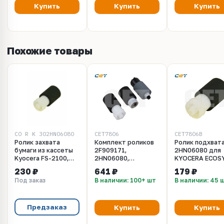
M2640idw, M2735dw
Купить
Купить
Купить
(Ресурс 100 000)
Похожие товары
CO_R_K_302HN06080
CET7806
CET7806B
Ролик захвата
Комплект роликов
Ролик подхват
бумаги из кассеты
2F909171,
2HN06080 для
Kyocera FS-2100,
2HN06080,
KYOCERA ECOS
4100, ECOSYS
2F906230 для
M2040dn/2135d
230 ₽
641 ₽
179 ₽
M2040, P3050
KYOCERA
2100D/4200DN
Под заказ
В наличии: 100+ шт
В наличии: 45 
(302HN06080) сов.
2100DN/4100DN/4200DN/6025MFP/6030
(CET), CET7806
TASKalfa 255/305
CET7806BR
(CET), CET7806,
CET7806R
Предзаказ
Купить
Купить