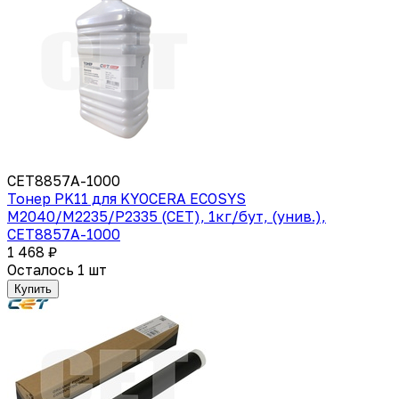
CET8857A-1000
Тонер PK11 для KYOCERA ECOSYS
M2040/M2235/P2335 (CET), 1кг/бут, (унив.),
CET8857A-1000
1 468 ₽
Осталось 1 шт
Купить