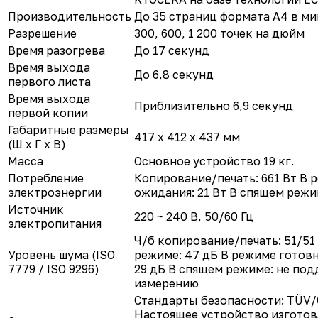
Производительность
До 35 страниц формата А4 в ми
Разрешение
300, 600, 1 200 точек на дюйм
Время разогрева
До 17 секунд
Время выхода
До 6,8 секунд
первого листа
Время выхода
Приблизительно 6,9 секунд
первой копии
Габаритные размеры
417 x 412 x 437 мм
(Ш x Г x В)
Масса
Основное устройство 19 кг.
Потребление
Копирование/печать: 661 Вт В 
электроэнергии
ожидания: 21 Вт В спящем режим
Источник
220 ~ 240 В, 50/60 Гц
электропитания
Ч/б копирование/печать: 51/51
Уровень шума (ISO
режиме: 47 дБ В режиме готов
7779 / ISO 9296)
29 дБ В спящем режиме: не под
измерению
Стандарты безопасности: TÜV/
Настоящее устройство изготов