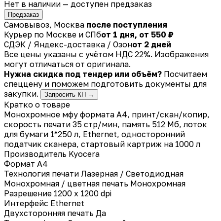
Нет в наличии — доступен предзаказ
Предзаказ
Самовывоз, Москва
после поступления
Курьер по Москве и СПб
от 1 дня, от 550 ₽
СДЭК / Яндекс-доставка / Озон
от 2 дней
Все цены указаны с учётом НДС 22%. Изображения
могут отличаться от оригинала.
Нужна скидка под тендер или объём?
Посчитаем
спеццену и поможем подготовить документы для
закупки.
Запросить КП →
Кратко о товаре
Монохромное мфу формата А4, принт/скан/копир,
скорость печати 35 стр/мин, память 512 Мб, лоток
для бумаги 1*250 л, Ethernet, односторонний
податчик сканера, стартовый картриж на 1000 л
Производитель
Kyocera
Формат
A4
Технология печати
Лазерная / Светодиодная
Монохромная / цветная печать
Монохромная
Разрешение
1200 x 1200 dpi
Интерфейс
Ethernet
Двухсторонняя печать
Да