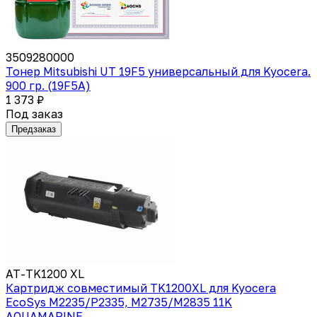
3509280000
Тонер Mitsubishi UT 19F5 универсальный для Kyocera.
900 гр. (19F5A)
1 373 ₽
Под заказ
Предзаказ
AT-TK1200 XL
Картридж совместимый TK1200XL для Kyocera
EcoSys M2235/P2335, M2735/M2835 11K
AQUAMARINE