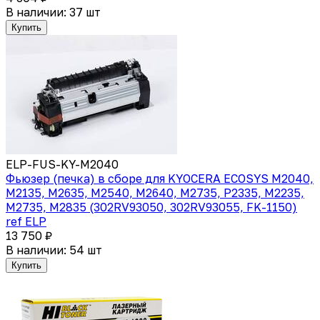
В наличии: 37 шт
Купить
ELP-FUS-KY-M2040
Фьюзер (печка) в сборе для KYOCERA ECOSYS M2040,
M2135, M2635, M2540, M2640, M2735, P2335, M2235,
M2735, M2835 (302RV93050, 302RV93055, FK-1150)
ref ELP
13 750 ₽
В наличии: 54 шт
Купить