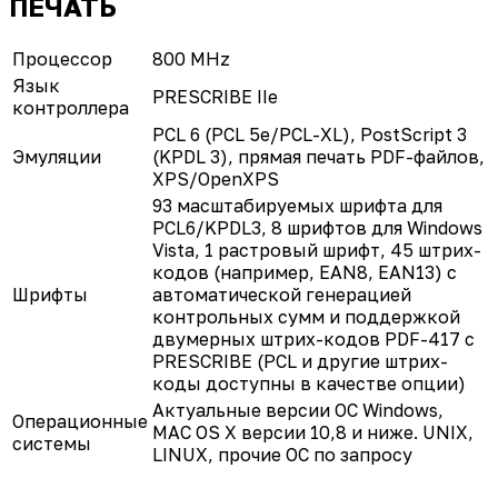
ПЕЧАТЬ
Процессор
800 MHz
Язык
PRESCRIBE IIe
контроллера
PCL 6 (PCL 5e/PCL-XL), PostScript 3
Эмуляции
(KPDL 3), прямая печать PDF-файлов,
XPS/OpenXPS
93 масштабируемых шрифта для
PCL6/KPDL3, 8 шрифтов для Windows
Vista, 1 растровый шрифт, 45 штрих-
кодов (например, EAN8, EAN13) с
Шрифты
автоматической генерацией
контрольных сумм и поддержкой
двумерных штрих-кодов PDF-417 с
PRESCRIBE (PCL и другие штрих-
коды доступны в качестве опции)
Актуальные версии ОС Windows,
Операционные
MAC OS X версии 10,8 и ниже. UNIX,
системы
LINUX, прочие ОС по запросу