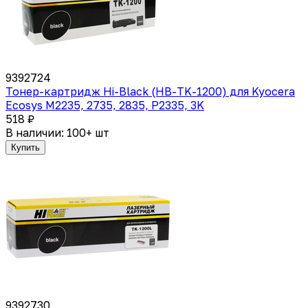
9392724
Тонер-картридж Hi-Black (HB-TK-1200) для Kyocera
Ecosys M2235, 2735, 2835, P2335, 3K
518 ₽
В наличии: 100+ шт
Купить
9392730