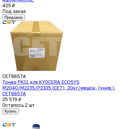
425 ₽
Под заказ
Предзаказ
CET8857A
Тонер PK11 для KYOCERA ECOSYS
M2040/M2235/P2335 (CET), 20кг/мешок, (унив.),
CET8857A
25 579 ₽
Осталось 2 шт
Купить