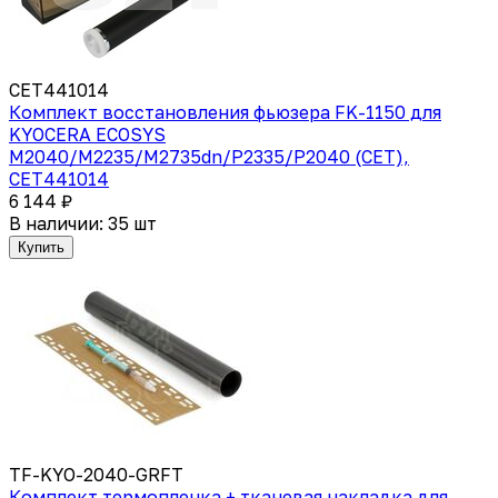
CET441014
Комплект восстановления фьюзера FK-1150 для
KYOCERA ECOSYS
M2040/M2235/M2735dn/P2335/P2040 (CET),
CET441014
6 144 ₽
В наличии: 35 шт
Купить
TF-KYO-2040-GRFT
Комплект термопленка + тканевая накладка для