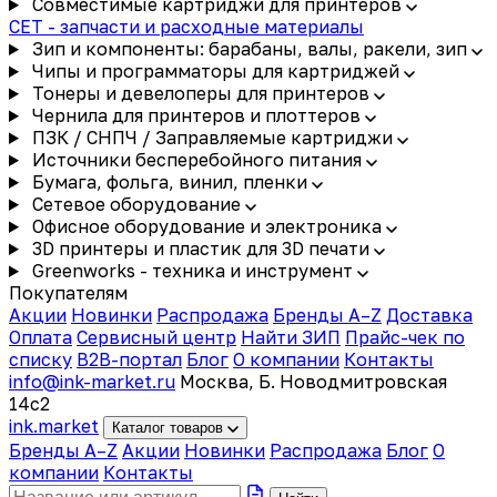
Совместимые картриджи для принтеров
CET - запчасти и расходные материалы
Зип и компоненты: барабаны, валы, ракели, зип
Чипы и программаторы для картриджей
Тонеры и девелоперы для принтеров
Чернила для принтеров и плоттеров
ПЗК / СНПЧ / Заправляемые картриджи
Источники бесперебойного питания
Бумага, фольга, винил, пленки
Сетевое оборудование
Офисное оборудование и электроника
3D принтеры и пластик для 3D печати
Greenworks - техника и инструмент
Покупателям
Акции
Новинки
Распродажа
Бренды A–Z
Доставка
Оплата
Сервисный центр
Найти ЗИП
Прайс-чек по
списку
B2B-портал
Блог
О компании
Контакты
info@ink-market.ru
Москва, Б. Новодмитровская
14с2
ink
.
market
Каталог товаров
Бренды A–Z
Акции
Новинки
Распродажа
Блог
О
компании
Контакты