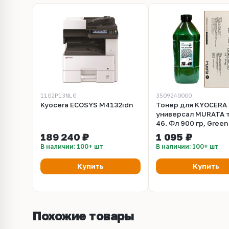
1102P13NL0
3509240000
Kyocera ECOSYS M4132idn
Тонер для KYOCERA
универсал MURATA т
46. Фл 900 гр, Gree
189 240 ₽
1 095 ₽
В наличии: 100+ шт
В наличии: 100+ шт
Купить
Купить
Похожие товары