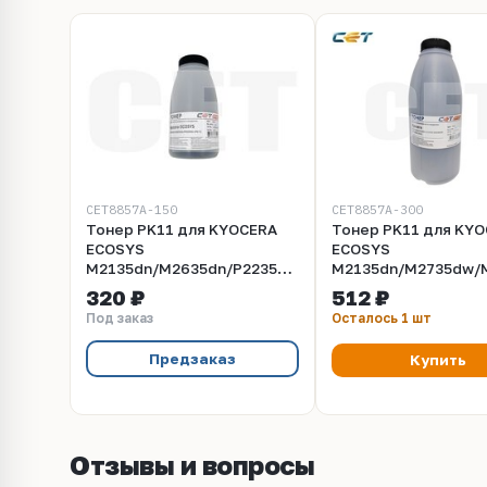
CET8857A-150
CET8857A-300
Тонер PK11 для KYOCERA
Тонер PK11 для KY
ECOSYS
ECOSYS
M2135dn/M2635dn/P2235dn
M2135dn/M2735dw/
(CET), 150г/бут, CET8857A-
(CET), 300г/бут, (уни
320 ₽
512 ₽
150
CET8857A-300
Под заказ
Осталось 1 шт
Предзаказ
Купить
Отзывы и вопросы