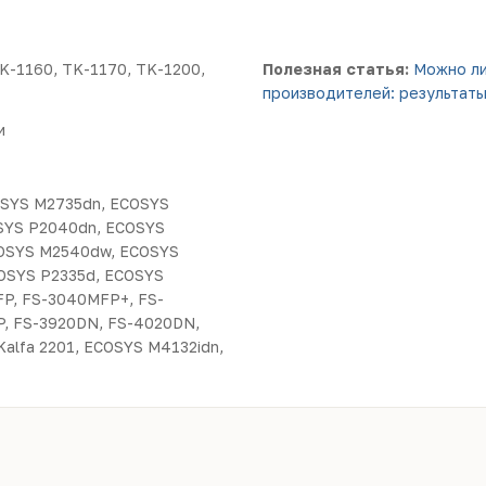
K-1160, TK-1170, TK-1200,
Полезная статья:
Можно ли
производителей: результаты
и
OSYS M2735dn, ECOSYS
SYS P2040dn, ECOSYS
OSYS M2540dw, ECOSYS
OSYS P2335d, ECOSYS
P, FS-3040MFP+, FS-
, FS-3920DN, FS-4020DN,
Kalfa 2201, ECOSYS M4132idn,