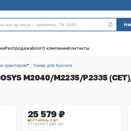
На
ки
Распродажа
Блог
О компании
Контакты
ля принтеров
Тонер для Kyocera
OSYS M2040/M2235/P2335 (CET), 
25 579 ₽
Осталось 2 шт
Отгрузка 1 раб. дн.