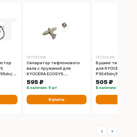
CET351004
CET361005
истор
Сепаратор тефлонового
Бушинг тефлоновог
YS
вала с пружиной для
для KYOCERA ECOS
055dn/M3040dn/3540dn
KYOCERA ECOSYS
P3045dn/P3050dn/
P3045dn/3050dn/M3040dn/3540dn/3550idn
(CET), 2 шт/компл,
595 ₽
505 ₽
(CET), CET351004
CET361005
В наличии: 9 шт
В наличии: 9 шт
Купить
Купить
‹
›