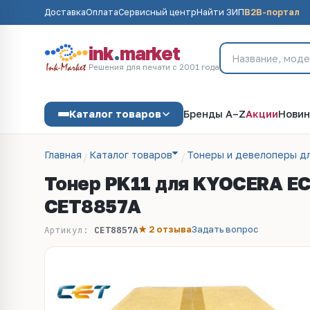
Доставка
Оплата
Сервисный центр
Найти ЗИП
B2B-портал
ink
.
market
Решения для печати с 2001 года
Каталог товаров
Бренды A–Z
Акции
Новин
Главная
Каталог товаров
Тонеры и девелоперы д
Тонер PK11 для KYOCERA EC
CET8857A
★ 2 отзыва
Задать вопрос
Артикул:
CET8857A