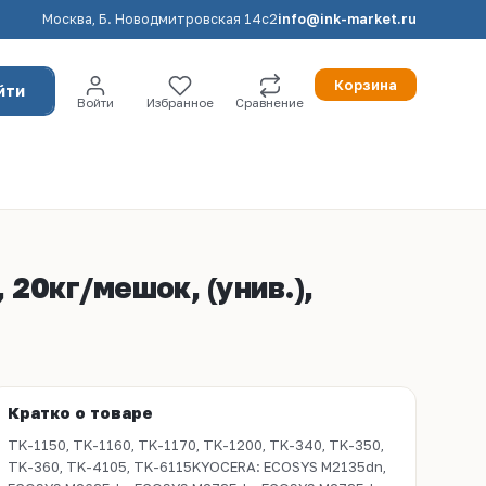
Москва, Б. Новодмитровская 14с2
info@ink-market.ru
Корзина
йти
Войти
Избранное
Сравнение
20кг/мешок, (унив.),
Кратко о товаре
TK-1150, TK-1160, TK-1170, TK-1200, TK-340, TK-350,
TK-360, TK-4105, TK-6115KYOCERA: ECOSYS M2135dn,