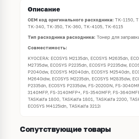
Описание
OEM код оригинального расходника:
TK-1150, T
TK-340, TK-350, TK-360, TK-4105, TK-6115
Тип расходника расходника:
Тонер для заправк
Совместимость:
KYOCERA: ECOSYS M2135dn, ECOSYS M2635dn, EC
M2735dw, ECOSYS P2235dn, ECOSYS P2235dw, ECO
P2040dw, ECOSYS M2040dn, ECOSYS M2540dn, EC
M2640idw, ECOSYS M2235dn, ECOSYS M2835dw, EC
P2335dn, ECOSYS P2335dw, FS-2020DN, FS-3040MF
3140MFP, FS-3140MFP+, FS-3540MFP, FS-3640MFP
TASKalfa 1800, TASKalfa 1801, TASKalfa 2200, TAS
ECOSYS M4125idn, TASKalfa 3212i
Сопутствующие товары