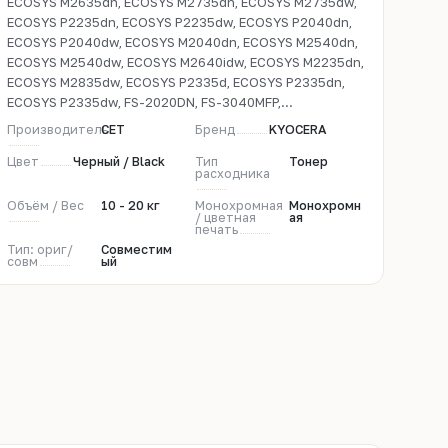
ECOSYS M2635dn, ECOSYS M2735dn, ECOSYS M2735dw,
ECOSYS P2235dn, ECOSYS P2235dw, ECOSYS P2040dn,
ECOSYS P2040dw, ECOSYS M2040dn, ECOSYS M2540dn,
ECOSYS M2540dw, ECOSYS M2640idw, ECOSYS M2235dn,
ECOSYS M2835dw, ECOSYS P2335d, ECOSYS P2335dn,
ECOSYS P2335dw, FS-2020DN, FS-3040MFP,...
Производитель
CET
Бренд
KYOCERA
Цвет
Черный / Black
Тип
Тонер
расходника
Объём / Вес
10 - 20 кг
Монохромная
Монохромн
/ цветная
ая
печать
Тип: ориг/
Совместим
совм
ый