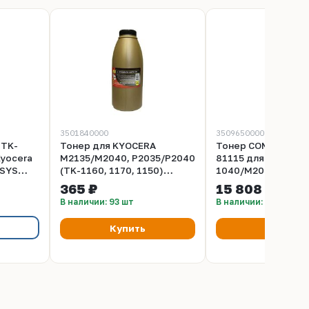
3501840000
3509650000
 TK-
Тонер для KYOCERA
Тонер COMET Type
Kyocera
M2135/M2040, P2035/P2040
81115 для KYOCERA
OSYS
(TK-1160, 1170, 1150)
1040/M2040 Univer
ка 240
(флакон 290 гр, 7,2К) Gold
(короб 2х10 кг) OE
365 ₽
15 808 ₽
ATM
Compatible
В наличии: 93 шт
В наличии: 21 шт
Купить
Купить