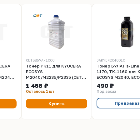
CET8857A-1000
DAKYEM2040010
OCERA
Тонер PK11 для KYOCERA
Тонер БУЛАТ s-Line
ECOSYS
1170, TK-1160 для 
M2040dn/M2640idw/P2235dn/P2040dw
M2040/M2235/P2335 (CET),
ECOSYS M2040, EC
в.),
1кг/бут, (унив.), CET8857A-
P2040 (Чёрный, бан
1 468 ₽
490 ₽
1000
г)
Осталось 1 шт
Под заказ
Предзаказ
Купить