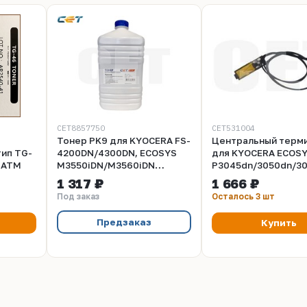
CET8857750
CET531004
Тонер PK9 для KYOCERA FS-
Центральный терм
ип TG-
4200DN/4300DN, ECOSYS
для KYOCERA ECOS
n ATM
M3550iDN/M3560iDN
P3045dn/3050dn/3
(Japan), 750г/бут, (унив.),
(CET), CET531004
1 317 ₽
1 666 ₽
CET8857750
Под заказ
Осталось 3 шт
Предзаказ
Купить