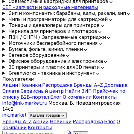
Совместимые картриджи для принтеров
CET - запчасти и расходные материалы
Зип и компоненты: барабаны, валы, ракели, зип
Чипы и программаторы для картриджей
Тонеры и девелоперы для принтеров
Чернила для принтеров и плоттеров
ПЗК / СНПЧ / Заправляемые картриджи
Источники бесперебойного питания
Бумага, фольга, винил, пленки
Сетевое оборудование
Офисное оборудование и электроника
3D принтеры и пластик для 3D печати
Greenworks - техника и инструмент
Покупателям
Акции
Новинки
Распродажа
Бренды A–Z
Доставка
Оплата
Сервисный центр
Найти ЗИП
Прайс-чек по
списку
B2B-портал
Блог
О компании
Контакты
info@ink-market.ru
Москва, Б. Новодмитровская
14с2
ink
.
market
Каталог товаров
Бренды A–Z
Акции
Новинки
Распродажа
Блог
О
компании
Контакты