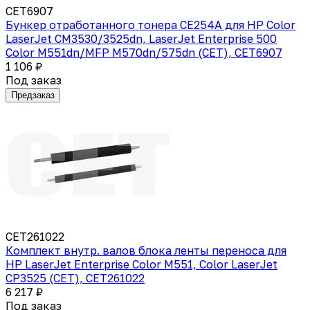
CET6907
Бункер отработанного тонера CE254A для HP Color
LaserJet CM3530/3525dn, LaserJet Enterprise 500
Color M551dn/MFP M570dn/575dn (CET), CET6907
1 106 ₽
Под заказ
Предзаказ
CET261022
Комплект внутр. валов блока ленты переноса для
HP LaserJet Enterprise Color M551, Color LaserJet
CP3525 (CET), CET261022
6 217 ₽
Под заказ