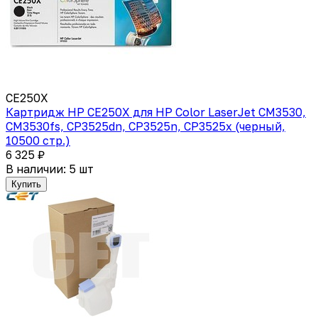
CE250X
Картридж HP CE250X для HP Color LaserJet CM3530,
CM3530fs, CP3525dn, CP3525n, CP3525x (черный,
10500 стр.)
6 325 ₽
В наличии: 5 шт
Купить