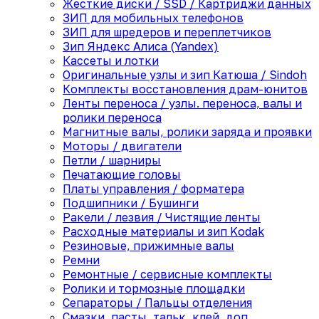
Жесткие диски / SSD / Картриджи данных
ЗИП для мобильных телефонов
ЗИП для шредеров и переплетчиков
Зип Яндекс Алиса (Yandex)
Кассеты и лотки
Оригинальные узлы и зип Катюша / Sindoh
Комплекты восстановления драм-юнитов
Ленты переноса / узлы. переноса, валы и
ролики переноса
Магнитные валы, ролики заряда и проявки
Моторы / двигатели
Петли / шарниры
Печатающие головы
Платы управления / форматера
Подшипники / Бушинги
Ракели / лезвия / Чистящие ленты
Расходные материалы и зип Kodak
Резиновые, прижимные валы
Ремни
Ремонтные / сервисные комплекты
Ролики и тормозные площадки
Сепараторы / Пальцы отделения
Смазки, пасты, тальк, клей, доп.