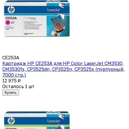
CE253A
Картридж HP CE253A для HP Color LaserJet CM3530,
CM3530fs, CP3525dn, CP3525n, CP3525x (пурпурный,
7000 стр.)
12 975 ₽
Осталось 1 шт
Купить