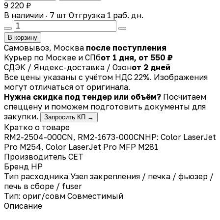
9 220 ₽
В наличии · 7 шт
Отгрузка 1 раб. дн.
В корзину
Самовывоз, Москва
после поступления
Курьер по Москве и СПб
от 1 дня, от 550 ₽
СДЭК / Яндекс-доставка / Озон
от 2 дней
Все цены указаны с учётом НДС 22%. Изображения
могут отличаться от оригинала.
Нужна скидка под тендер или объём?
Посчитаем
спеццену и поможем подготовить документы для
закупки.
Запросить КП →
Кратко о товаре
RM2-2504-000CN, RM2-1673-000CNHP: Color LaserJet
Pro M254, Color LaserJet Pro MFP M281
Производитель
CET
Бренд
HP
Тип расходника
Узел закрепления / печка / фьюзер /
печь в сборе / fuser
Тип: ориг/совм
Совместимый
Описание