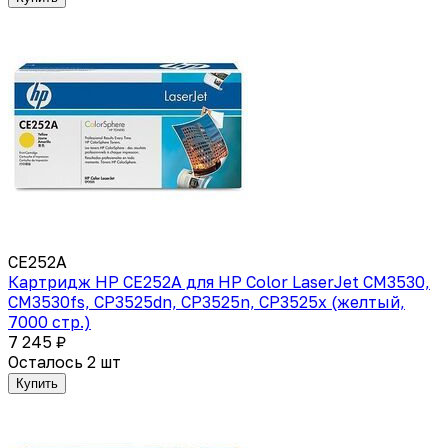
CE252A
Картридж HP CE252A для HP Color LaserJet CM3530,
CM3530fs, CP3525dn, CP3525n, CP3525x (желтый,
7000 стр.)
7 245 ₽
Осталось 2 шт
Купить