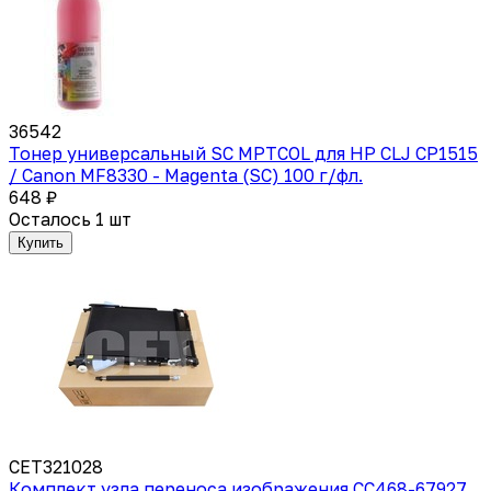
36542
Тонер универсальный SC MPTCOL для HP CLJ CP1515
/ Canon MF8330 - Magenta (SC) 100 г/фл.
648 ₽
Осталось 1 шт
Купить
CET321028
Комплект узла переноса изображения CC468-67927