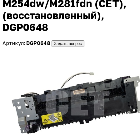
M254dw/M281fdn (CET),
(восстановленный),
DGP0648
Артикул:
DGP0648
Задать вопрос