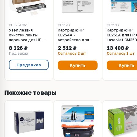
CET281061
CE254A
CE251A
Узел лезвия
Картридж HP
Картридж HP
очистки ленты
CE254A -
CE251A для HP 
переноса для HP
устройство для
LaserJet CM353
Color LaserJet
сбора тонера для
CM3530fs,
8 126 ₽
2 512 ₽
13 408 ₽
CM3530/CP3525
HP Color LaserJet
CP3525dn, CP35
Под заказ
Осталось 2 шт
Осталось 1 шт
(CET), CET281061
CM3530, CM3530fs,
CP3525x (голуб
CP3525dn, CP3525n,
7000 стр.)
CP3525x
Предзаказ
Купить
Купить
Похожие товары