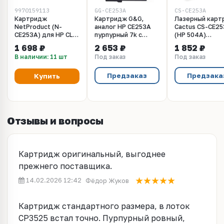
9970159113
GG-CE253A
CS-CE253A
Картридж
Картридж G&G,
Лазерный карт
NetProduct (N-
аналог HP CE253A
Cactus CS-CE2
CE253A) для HP CLJ
пурпурный 7k с
(HP 504A)
CP3525/CM3530,
чипом
пурпурный для
1 698 ₽
2 653 ₽
1 852 ₽
Восстановленный,
принтеров HP C
В наличии: 11 шт
Под заказ
Под заказ
M, 7K
LaserJet CM353
CM3530fs MFP,
CP3520, CP3525
Предзаказ
Предзака
Купить
CP3525dn, CP35
CP3525x (7'000 
Отзывы и вопросы
Картридж оригинальный, выгоднее
прежнего поставщика.
14.02.2026 12:42
Фёдор Жуков
Картридж стандартного размера, в лоток
CP3525 встал точно. Пурпурный ровный,