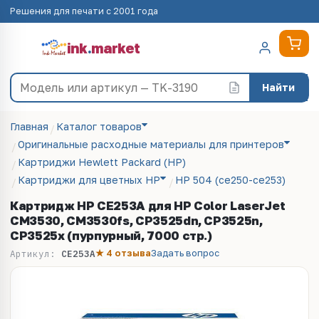
Решения для печати с 2001 года
ink
.
market
Найти
Главная
Каталог товаров
Оригинальные расходные материалы для принтеров
Картриджи Hewlett Packard (HP)
Картриджи для цветных HP
HP 504 (ce250-ce253)
Картридж HP CE253A для HP Color LaserJet
CM3530, CM3530fs, CP3525dn, CP3525n,
CP3525x (пурпурный, 7000 стр.)
★ 4 отзыва
Задать вопрос
Артикул:
CE253A