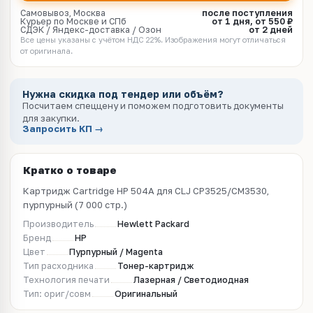
Самовывоз, Москва
после поступления
Курьер по Москве и СПб
от 1 дня, от 550 ₽
СДЭК / Яндекс-доставка / Озон
от 2 дней
Все цены указаны с учётом НДС 22%. Изображения могут отличаться
от оригинала.
Нужна скидка под тендер или объём?
Посчитаем спеццену и поможем подготовить документы
для закупки.
Запросить КП →
Кратко о товаре
Картридж Cartridge HP 504A для CLJ CP3525/CM3530,
пурпурный (7 000 стр.)
Производитель
Hewlett Packard
Бренд
HP
Цвет
Пурпурный / Magenta
Тип расходника
Тонер-картридж
Технология печати
Лазерная / Светодиодная
Тип: ориг/совм
Оригинальный