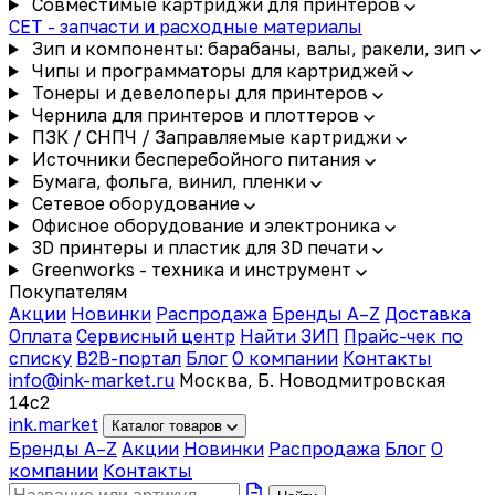
Совместимые картриджи для принтеров
CET - запчасти и расходные материалы
Зип и компоненты: барабаны, валы, ракели, зип
Чипы и программаторы для картриджей
Тонеры и девелоперы для принтеров
Чернила для принтеров и плоттеров
ПЗК / СНПЧ / Заправляемые картриджи
Источники бесперебойного питания
Бумага, фольга, винил, пленки
Сетевое оборудование
Офисное оборудование и электроника
3D принтеры и пластик для 3D печати
Greenworks - техника и инструмент
Покупателям
Акции
Новинки
Распродажа
Бренды A–Z
Доставка
Оплата
Сервисный центр
Найти ЗИП
Прайс-чек по
списку
B2B-портал
Блог
О компании
Контакты
info@ink-market.ru
Москва, Б. Новодмитровская
14с2
ink
.
market
Каталог товаров
Бренды A–Z
Акции
Новинки
Распродажа
Блог
О
компании
Контакты