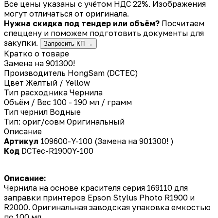
Все цены указаны с учётом НДС 22%. Изображения
могут отличаться от оригинала.
Нужна скидка под тендер или объём?
Посчитаем
спеццену и поможем подготовить документы для
закупки.
Запросить КП →
Кратко о товаре
Замена на 901300!
Производитель
HongSam (DCTEC)
Цвет
Желтый / Yellow
Тип расходника
Чернила
Объём / Вес
100 - 190 мл / грамм
Тип чернил
Водные
Тип: ориг/совм
Оригинальный
Описание
Артикул
109600-Y-100 (Замена на 901300! )
Код
DCTec-R1900Y-100
Описание:
Чернила на основе красителя серия 169110 для
заправки принтеров Epson Stylus Photo R1900 и
R2000. Оригинальная заводская упаковка емкостью
по 100 мл.