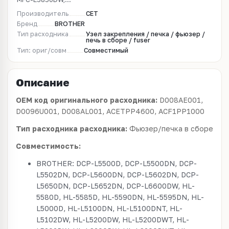
Производитель
CET
Бренд
BROTHER
Тип расходника
Узел закрепления / печка / фьюзер /
печь в сборе / fuser
Тип: ориг/совм
Совместимый
Описание
OEM код оригинального расходника:
D008AE001,
D0096U001, D008AL001, ACETPP4600, ACF1PP1000
Тип расходника расходника:
Фьюзер/печка в сборе
Совместимость:
BROTHER: DCP-L5500D, DCP-L5500DN, DCP-
L5502DN, DCP-L5600DN, DCP-L5602DN, DCP-
L5650DN, DCP-L5652DN, DCP-L6600DW, HL-
5580D, HL-5585D, HL-5590DN, HL-5595DN, HL-
L5000D, HL-L5100DN, HL-L5100DNT, HL-
L5102DW, HL-L5200DW, HL-L5200DWT, HL-