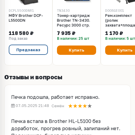
DCPL5500DNR1
TN3430
D008GE001
МФУ Brother DCP-
Тонер-картридж
Рем.комплект
L5500DN
Brother TN-3430.
(ролик
Ресурс 3000 стр.
захвата+площа
BROTHER HL-55
118 580 ₽
7 935 ₽
1 170 ₽
5590, L5100, 52
Под заказ
В наличии: 25 шт
В наличии: 5 ш
6200, MFC-8530
8540, L5700
(D008GE001)
Предзаказ
Купить
Купить
Отзывы и вопросы
Печка подошла, работает исправно.
07.05.2025 21:48
Семён
Печка встала в Brother HL-L5100 без
доработок, прогрев ровный, залипаний нет.