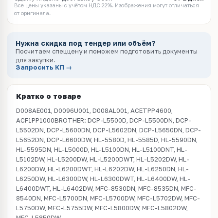
Все цены указаны с учётом НДС 22%. Изображения могут отличаться
от оригинала.
Нужна скидка под тендер или объём?
Посчитаем спеццену и поможем подготовить документы
для закупки.
Запросить КП →
Кратко о товаре
D008AE001, D0096U001, D008AL001, ACETPP4600,
ACF1PP1000BROTHER: DCP-L5500D, DCP-L5500DN, DCP-
L5502DN, DCP-L5600DN, DCP-L5602DN, DCP-L5650DN, DCP-
L5652DN, DCP-L6600DW, HL-5580D, HL-5585D, HL-5590DN,
HL-5595DN, HL-L5000D, HL-L5100DN, HL-L5100DNT, HL-
L5102DW, HL-L5200DW, HL-L5200DWT, HL-L5202DW, HL-
L6200DW, HL-L6200DWT, HL-L6202DW, HL-L6250DN, HL-
L6250DW, HL-L6300DW, HL-L6300DWT, HL-L6400DW, HL-
L6400DWT, HL-L6402DW, MFC-8530DN, MFC-8535DN, MFC-
8540DN, MFC-L5700DN, MFC-L5700DW, MFC-L5702DW, MFC-
L5750DW, MFC-L5755DW, MFC-L5800DW, MFC-L5802DW,
MFC-L5850DW,...