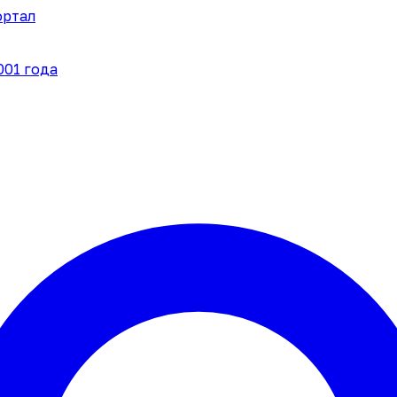
ортал
001 года