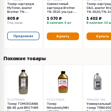
Тонер-картридж
Совместимый
Тонер-картри
MyToner, аналог
картридж Brother
G&G, аналог Br
Brother TN-
TN-3520 ультра-
TN-3520/TN-3
3520/TN-3492S 20k
высокой емкости.
20k
805 ₽
1 070 ₽
1 402 ₽
Ресурс 20 000 стр.
Под заказ
В наличии: 6 шт
В наличии: 20 
Предзаказ
Купить
Купить
Похожие товары
5131980000
5131150000
TRB6400-1KG
Тонер TOMOEGAWA
Тонер
Универсальный
BB-85 для BROTHER
Mitsubishi/MKI
тонер TRB6400