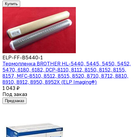
Купить
ELP-FF-B5440-1
Термопленка BROTHER HL-5440, 5445, 5450, 5452,
5470, 6180, 6182, DCP-8110, 8112, 8150, 8152, 8155,
8157, MFC-8510, 8512, 8515, 8520, 8710, 8712, 8810,
8910, 8912, 8950, 8952X (ELP Imaging®)
1 043 ₽
Под заказ
Предзаказ