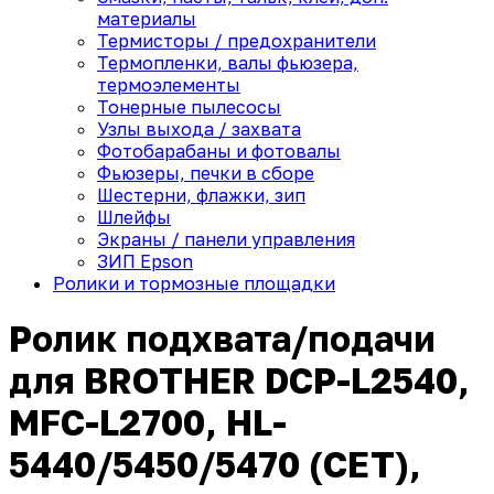
материалы
Термисторы / предохранители
Термопленки, валы фьюзера,
термоэлементы
Тонерные пылесосы
Узлы выхода / захвата
Фотобарабаны и фотовалы
Фьюзеры, печки в сборе
Шестерни, флажки, зип
Шлейфы
Экраны / панели управления
ЗИП Epson
Ролики и тормозные площадки
Ролик подхвата/подачи
для BROTHER DCP-L2540,
MFC-L2700, HL-
5440/5450/5470 (CET),