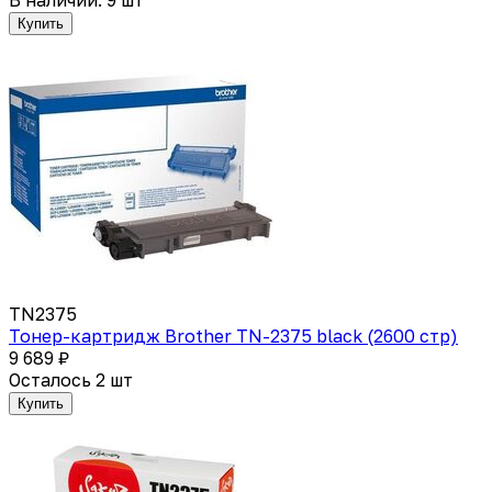
Купить
TN2375
Тонер-картридж Brother TN-2375 black (2600 стр)
9 689 ₽
Осталось 2 шт
Купить