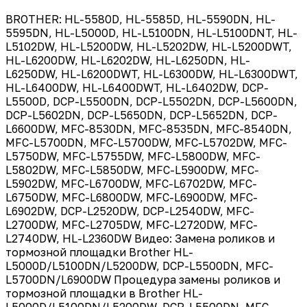
BROTHER: HL-5580D, HL-5585D, HL-5590DN, HL-
5595DN, HL-L5000D, HL-L5100DN, HL-L5100DNT, HL-
L5102DW, HL-L5200DW, HL-L5202DW, HL-L5200DWT,
HL-L6200DW, HL-L6202DW, HL-L6250DN, HL-
L6250DW, HL-L6200DWT, HL-L6300DW, HL-L6300DWT,
HL-L6400DW, HL-L6400DWT, HL-L6402DW, DCP-
L5500D, DCP-L5500DN, DCP-L5502DN, DCP-L5600DN,
DCP-L5602DN, DCP-L5650DN, DCP-L5652DN, DCP-
L6600DW, MFC-8530DN, MFC-8535DN, MFC-8540DN,
MFC-L5700DN, MFC-L5700DW, MFC-L5702DW, MFC-
L5750DW, MFC-L5755DW, MFC-L5800DW, MFC-
L5802DW, MFC-L5850DW, MFC-L5900DW, MFC-
L5902DW, MFC-L6700DW, MFC-L6702DW, MFC-
L6750DW, MFC-L6800DW, MFC-L6900DW, MFC-
L6902DW, DCP-L2520DW, DCP-L2540DW, MFC-
L2700DW, MFC-L2705DW, MFC-L2720DW, MFC-
L2740DW, HL-L2360DW Видео: Замена роликов и
тормозной площадки Brother HL-
L5000D/L5100DN/L5200DW, DCP-L5500DN, MFC-
L5700DN/L6900DW Процедура замены роликов и
тормозной площадки в Brother HL-
L5000D/L5100DN/L5200DW, DCP-L5500DN, MFC-