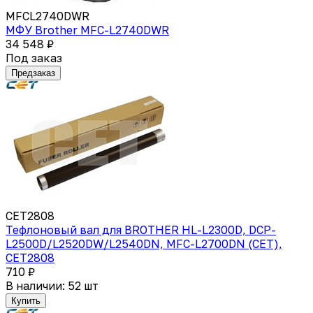
MFCL2740DWR
МФУ Brother MFC-L2740DWR
34 548 ₽
Под заказ
Предзаказ
CET2808
Тефлоновый вал для BROTHER HL-L2300D, DCP-
L2500D/L2520DW/L2540DN, MFC-L2700DN (CET),
CET2808
710 ₽
В наличии: 52 шт
Купить