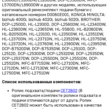
L5700DN/L6900DW и других моделях, использующих
оригинальный ремкомплект подачи бумаги с
каталожным номером D008GE001, KONICA MINOLTA:
bizhub 4000i, bizhub 4020i, bizhub 5020i, BROTHER:
DCP-L2500D, HL-L2300D, DCP-L2560DW, HL-L2340DW,
HL-L2360DW, HL-L2365DW, HL-5580D, HL-B2080DW,
HL-B2050DN, HL-L2310D, HL-L2350DW, HL-L2351DW,
HL-L2370DN, HL-L2371DN, HL-L2352DW, HL-L2375DW,
HL-L2372DN, HL-L2376DW, HL-L2390DW, HL-L2395DW,
DCP-B7520DW, DCP-B7535DW, DCP-L2510D, DCP-
L2512D, DCP-L2530DW, DCP-L2532DW, DCP-L2535DW,
DCP-L2537DW, DCP-L2550DN, DCP-L2551DN, DCP-
L2552DN, MFC-B7715DW, MFC-L2710DN, MFC-
L2712DN, MFC-L2713DW, MFC-L2730DW, MFC-
L2750DW, MFC-L2751DW
Список использованных компонентов:
Ролик подхвата/подачи
CET2802
(В
оригинальном комплекте ролики подхвата и
подачи отличаются друг от друга. Ролик
CET2802 может быть использован в качестве