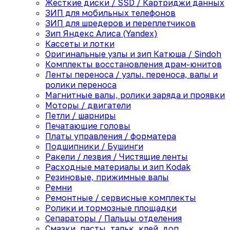
Жесткие диски / SSD / Картриджи данных
ЗИП для мобильных телефонов
ЗИП для шредеров и переплетчиков
Зип Яндекс Алиса (Yandex)
Кассеты и лотки
Оригинальные узлы и зип Катюша / Sindoh
Комплекты восстановления драм-юнитов
Ленты переноса / узлы. переноса, валы и
ролики переноса
Магнитные валы, ролики заряда и проявки
Моторы / двигатели
Петли / шарниры
Печатающие головы
Платы управления / форматера
Подшипники / Бушинги
Ракели / лезвия / Чистящие ленты
Расходные материалы и зип Kodak
Резиновые, прижимные валы
Ремни
Ремонтные / сервисные комплекты
Ролики и тормозные площадки
Сепараторы / Пальцы отделения
Смазки, пасты, тальк, клей, доп.