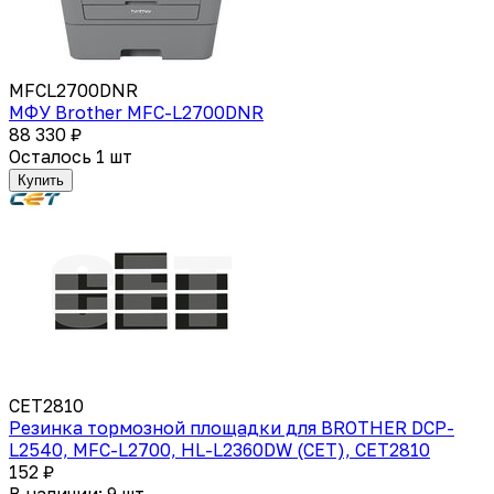
MFCL2700DNR
МФУ Brother MFC-L2700DNR
88 330 ₽
Осталось 1 шт
Купить
CET2810
Резинка тормозной площадки для BROTHER DCP-
L2540, MFC-L2700, HL-L2360DW (CET), CET2810
152 ₽
В наличии: 9 шт