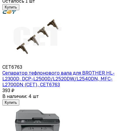
Осталось 1 шт
Купить
CET6763
Сепаратор тефлонового вала для BROTHER HL-
L2300D, DCP-L2500D/L2520DW/L2540DN, MFC-
L2700DN (CET), CET6763
393 ₽
В наличии: 4 шт
Купить