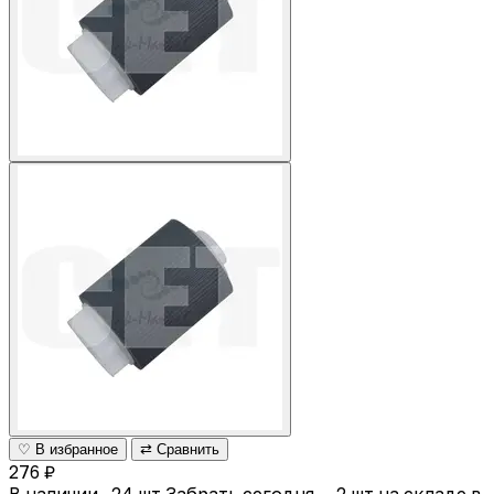
♡ В избранное
⇄ Сравнить
276 ₽
В наличии · 24 шт
Забрать сегодня — 2 шт на складе в