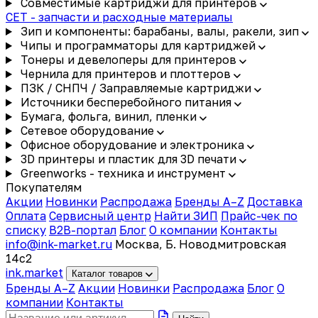
Совместимые картриджи для принтеров
CET - запчасти и расходные материалы
Зип и компоненты: барабаны, валы, ракели, зип
Чипы и программаторы для картриджей
Тонеры и девелоперы для принтеров
Чернила для принтеров и плоттеров
ПЗК / СНПЧ / Заправляемые картриджи
Источники бесперебойного питания
Бумага, фольга, винил, пленки
Сетевое оборудование
Офисное оборудование и электроника
3D принтеры и пластик для 3D печати
Greenworks - техника и инструмент
Покупателям
Акции
Новинки
Распродажа
Бренды A–Z
Доставка
Оплата
Сервисный центр
Найти ЗИП
Прайс-чек по
списку
B2B-портал
Блог
О компании
Контакты
info@ink-market.ru
Москва, Б. Новодмитровская
14с2
ink
.
market
Каталог товаров
Бренды A–Z
Акции
Новинки
Распродажа
Блог
О
компании
Контакты