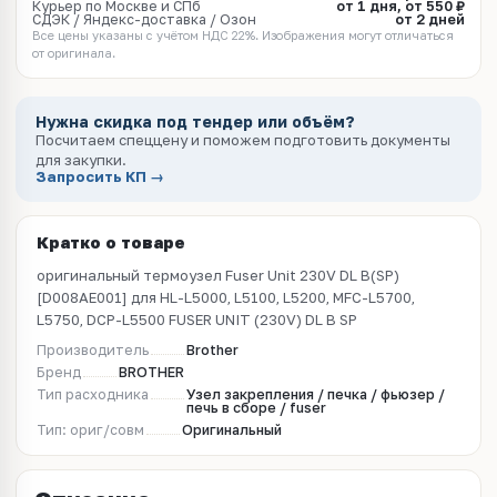
Курьер по Москве и СПб
от 1 дня, от 550 ₽
СДЭК / Яндекс-доставка / Озон
от 2 дней
Все цены указаны с учётом НДС 22%. Изображения могут отличаться
от оригинала.
Нужна скидка под тендер или объём?
Посчитаем спеццену и поможем подготовить документы
для закупки.
Запросить КП →
Кратко о товаре
оригинальный термоузел Fuser Unit 230V DL B(SP)
[D008AE001] для HL-L5000, L5100, L5200, MFC-L5700,
L5750, DCP-L5500 FUSER UNIT (230V) DL B SP
Производитель
Brother
Бренд
BROTHER
Тип расходника
Узел закрепления / печка / фьюзер /
печь в сборе / fuser
Тип: ориг/совм
Оригинальный