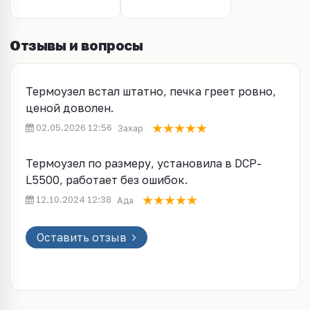
L5800DW/L5900DW,
DCP-L5500D/DN,
DCP-
L5600DN/L5650DN
Отзывы и вопросы
(D00V9P001/D008AE001)
com ELP
Термоузел встал штатно, печка греет ровно,
ценой доволен.
02.05.2026 12:56
Захар
Термоузел по размеру, установила в DCP-
L5500, работает без ошибок.
12.10.2024 12:38
Ада
Оставить отзыв