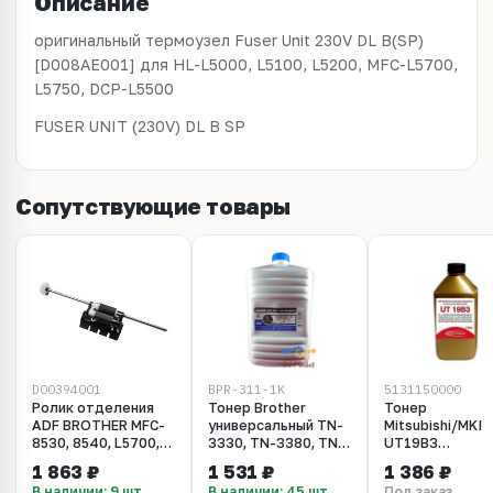
Описание
оригинальный термоузел Fuser Unit 230V DL B(SP)
[D008AE001] для HL-L5000, L5100, L5200, MFC-L5700,
L5750, DCP-L5500
FUSER UNIT (230V) DL B SP
Сопутствующие товары
D00394001
BPR-311-1K
5131150000
Ролик отделения
Тонер Brother
Тонер
ADF BROTHER MFC-
универсальный TN-
Mitsubishi/MKI
8530, 8540, L5700,
3330, TN-3380, TN-
UT19B3
5750, DCP-L5500
3430, TN-3480, TN-
универсальный
1 863 ₽
1 531 ₽
1 386 ₽
(D00394001)
6300, TN-6600, TN-
BROTHER. 750 г
В наличии: 9 шт
В наличии: 45 шт
Под заказ