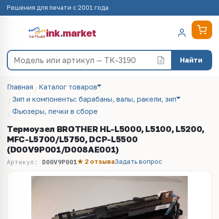
Решения для печати с 2001 года
ink
.
market
Найти
Главная
Каталог товаров
Зип и компоненты: барабаны, валы, ракели, зип
Фьюзеры, печки в сборе
Термоузел BROTHER HL-L5000, L5100, L5200,
MFC-L5700/L5750, DCP-L5500
(D00V9P001/D008AE001)
★ 2 отзыва
Задать вопрос
Артикул:
D00V9P001