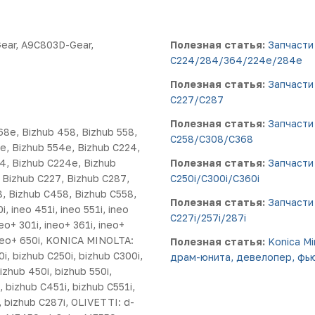
ear, A9C803D-Gear,
Полезная статья:
Запчасти
C224/284/364/224e/284e
Полезная статья:
Запчасти
C227/C287
Полезная статья:
Запчасти
8e, Bizhub 458, Bizhub 558,
C258/C308/C368
e, Bizhub 554e, Bizhub C224,
4, Bizhub C224e, Bizhub
Полезная статья:
Запчасти
 Bizhub C227, Bizhub C287,
C250i/C300i/C360i
8, Bizhub C458, Bizhub C558,
Полезная статья:
Запчасти
, ineo 451i, ineo 551i, ineo
C227i/257i/287i
neo+ 301i, ineo+ 361i, ineo+
, ineo+ 650i, KONICA MINOLTA:
Полезная статья:
Konica M
i, bizhub C250i, bizhub C300i,
драм-юнита, девелопер, фью
izhub 450i, bizhub 550i,
, bizhub C451i, bizhub C551i,
, bizhub C287i, OLIVETTI: d-