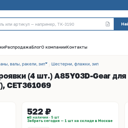
На
ки
Распродажа
Блог
О компании
Контакты
аны, валы, ракели, зип
Шестерни, флажки, зип
оявки (4 шт.) A85Y03D-Gear для K
), CET361069
522 ₽
В наличии · 5 шт
Забрать сегодня — 1 шт на складе в Москве