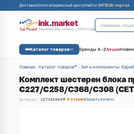
Доставка
Оплата
Сервисный центр
Найти ЗИП
B2B-портал
ink
.
market
Решения для печати с 2001 года
Каталог товаров
Бренды A–Z
Акции
Новин
Главная
Каталог товаров
Зип и компоненты: бараб
Комплект шестерен блока пр
C227/C258/C368/C308 (CET
★ 3 отзыва
Задать вопрос
Артикул:
CET361069