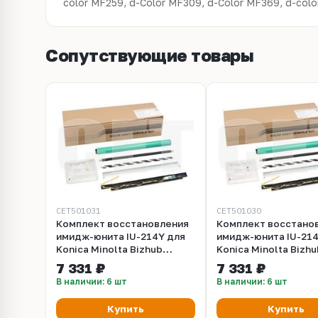
color MF259, d-Color MF309, d-Color MF369, d-col
Сопутствующие товары
CET501031
CET501030
Комплект восстановления
Комплект восстано
имидж-юнита IU-214Y для
имидж-юнита IU-21
Konica Minolta Bizhub
Konica Minolta Bizhu
C227/C287 (CET) Yellow,
C227/C287 (CET) Ma
7 331 ₽
7 331 ₽
CET501031
CET501030
В наличии: 6 шт
В наличии: 6 шт
Купить
Купить