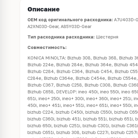
Описание
OEM код оригинального расходника:
A7U403D-G
A2XN03D-Gear, A85Y03D-Gear
Тип расходника расходника:
Шестерня
Совместимость:
KONICA MINOLTA: Bizhub 308, Bizhub 368, Bizhub 36
Bizhub 224e, Bizhub 284e, Bizhub 364e, Bizhub 454
Bizhub C284, Bizhub C364, Bizhub C454, Bizhub C55
C284e, Bizhub C364e, Bizhub C454e, Bizhub C554e,
Bizhub C367, Bizhub C258, Bizhub C308, Bizhub C36
Bizhub C658, DEVELOP: ineo 450i, ineo 550i, ineo 650i
651i, ineo+ 250i, ineo+ 300i, ineo+ 360i, ineo+ 251i, i
450i, ineo+ 451i, ineo+ 551i, ineo+ 651i, ineo+ 550i
bizhub C224, bizhub C450i, bizhub C550i, bizhub C650
bizhub C360i, bizhub 451i, bizhub 551i, bizhub 651i, b
bizhub 650i, bizhub C251i, bizhub C301i, bizhub C361i
bizhub C651i, bizhub 308, bizhub C227i, bizhub C257i