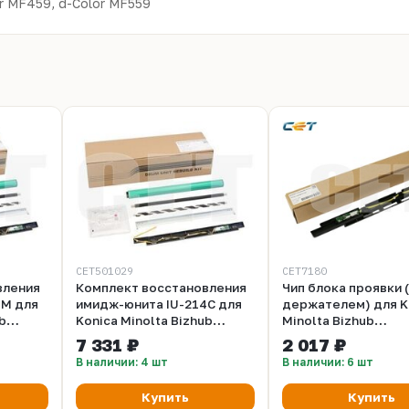
or MF459, d-Color MF559
CET501029
CET7180
вления
Комплект восстановления
Чип блока проявки 
4M для
имидж-юнита IU-214C для
держателем) для K
b
Konica Minolta Bizhub
Minolta Bizhub
genta,
C227/C287 (CET) Cyan,
C226/C266/C227/C2
7 331 ₽
2 017 ₽
CET501029
CMY, CET7180
В наличии: 4 шт
В наличии: 6 шт
Купить
Купить