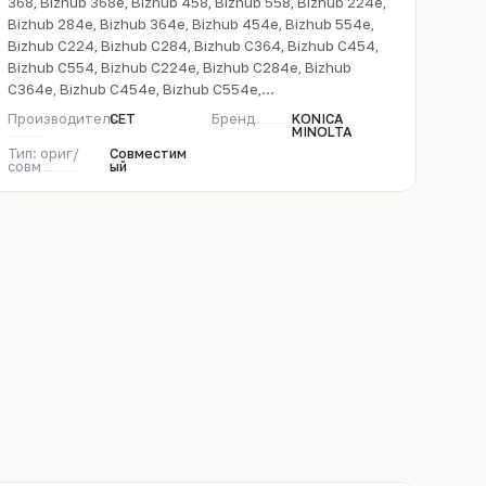
368, Bizhub 368e, Bizhub 458, Bizhub 558, Bizhub 224e,
Bizhub 284e, Bizhub 364e, Bizhub 454e, Bizhub 554e,
Bizhub C224, Bizhub C284, Bizhub C364, Bizhub C454,
Bizhub C554, Bizhub C224e, Bizhub C284e, Bizhub
C364e, Bizhub C454e, Bizhub C554e,...
Производитель
CET
Бренд
KONICA
MINOLTA
Тип: ориг/
Совместим
совм
ый