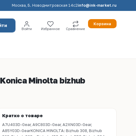
Москва, Б. Новодмитровская 14с2
info@ink-market.ru
Корзина
йти
Войти
Избранное
Сравнение
onica Minolta bizhub
Кратко о товаре
A7U403D-Gear, A9C803D-Gear, A2XN03D-Gear,
A85Y03D-GearKONICA MINOLTA: Bizhub 308, Bizhub