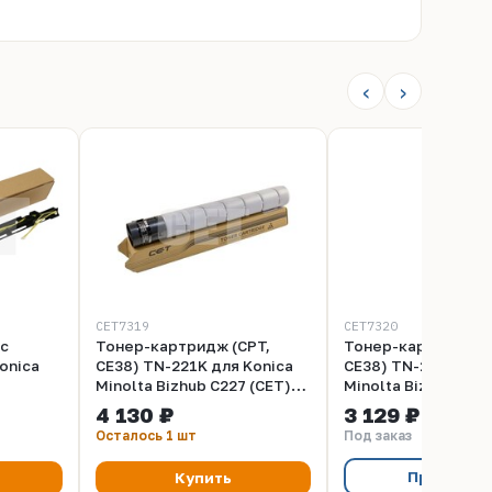
‹
›
CET7319
CET7320
(с
Тонер-картридж (CPT,
Тонер-картридж (
onica
CE38) TN-221K для Konica
CE38) TN-221C для 
Minolta Bizhub C227 (CET)
Minolta Bizhub C22
87 (CET)
Black, 579г, CET7319
Cyan, 467г, CET732
4 130 ₽
3 129 ₽
Осталось 1 шт
Под заказ
Предзака
Купить