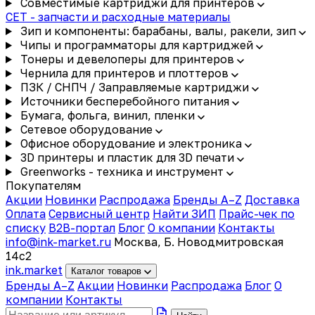
Совместимые картриджи для принтеров
CET - запчасти и расходные материалы
Зип и компоненты: барабаны, валы, ракели, зип
Чипы и программаторы для картриджей
Тонеры и девелоперы для принтеров
Чернила для принтеров и плоттеров
ПЗК / СНПЧ / Заправляемые картриджи
Источники бесперебойного питания
Бумага, фольга, винил, пленки
Сетевое оборудование
Офисное оборудование и электроника
3D принтеры и пластик для 3D печати
Greenworks - техника и инструмент
Покупателям
Акции
Новинки
Распродажа
Бренды A–Z
Доставка
Оплата
Сервисный центр
Найти ЗИП
Прайс-чек по
списку
B2B-портал
Блог
О компании
Контакты
info@ink-market.ru
Москва, Б. Новодмитровская
14с2
ink
.
market
Каталог товаров
Бренды A–Z
Акции
Новинки
Распродажа
Блог
О
компании
Контакты