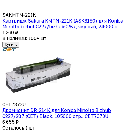
SAKMTN-221K
Картридж Sakura KMTN-221K (A8K3150) для Konica
Minolta bizhubC227/bizhubC287, черный, 24000 к.
1 260 ₽
В наличии: 100+ шт
Купить
CET7373U
Драм-юнит DR-214K для Konica Minolta Bizhub
C227/287 (CET) Black, 105000 стр., CET7373U
6 655 ₽
Осталось 1 шт