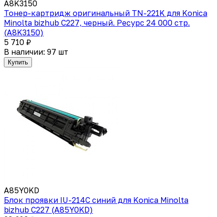
A8K3150
Тонер-картридж оригинальный TN-221K для Konica
Minolta bizhub C227, черный. Ресурс 24 000 стр.
(A8K3150)
5 710 ₽
В наличии: 97 шт
Купить
A85Y0KD
Блок проявки IU-214C синий для Konica Minolta
bizhub C227 (A85Y0KD)