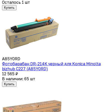
Осталось 1 шт
Купить
A85Y0RD
Фотобарабан DR-214K черный для Konica Minolta
bizhub C227 (A85Y0RD)
12 565 ₽
В наличии: 65 шт
Купить