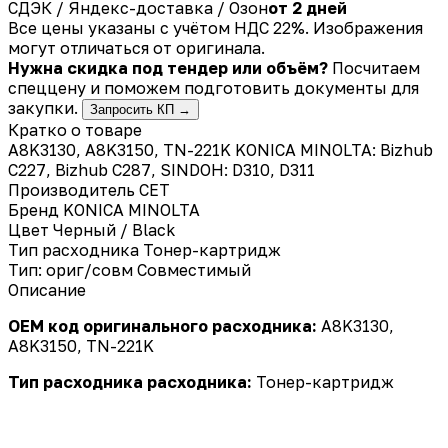
СДЭК / Яндекс-доставка / Озон
от 2 дней
Все цены указаны с учётом НДС 22%. Изображения
могут отличаться от оригинала.
Нужна скидка под тендер или объём?
Посчитаем
спеццену и поможем подготовить документы для
закупки.
Запросить КП →
Кратко о товаре
A8K3130, A8K3150, TN-221K KONICA MINOLTA: Bizhub
C227, Bizhub C287, SINDOH: D310, D311
Производитель
CET
Бренд
KONICA MINOLTA
Цвет
Черный / Black
Тип расходника
Тонер-картридж
Тип: ориг/совм
Совместимый
Описание
OEM код оригинального расходника:
A8K3130,
A8K3150, TN-221K
Тип расходника расходника:
Тонер-картридж