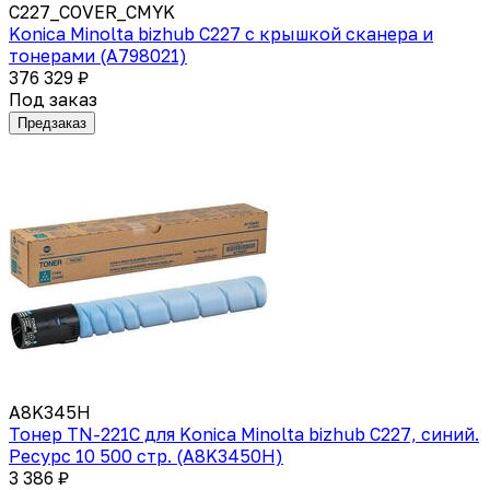
C227_COVER_CMYK
Konica Minolta bizhub C227 с крышкой сканера и
тонерами (A798021)
376 329 ₽
Под заказ
Предзаказ
A8K345H
Тонер TN-221C для Konica Minolta bizhub C227, синий.
Ресурс 10 500 стр. (A8K3450H)
3 386 ₽