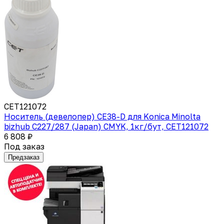
CET121072
Носитель (девелопер) CE38-D для Konica Minolta
bizhub C227/287 (Japan) CMYK, 1кг/бут, CET121072
6 808 ₽
Под заказ
Предзаказ