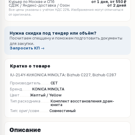
Курьер по Москве и СПб
от 1 дня, от 550 ₽
СДЭК / Яндекс-доставка / Озон
от 2 дней
Все цены указаны с учётом НДС 22%. Изображения могут отличаться
от оригинала.
Нужна скидка под тендер или объём?
Посчитаем спеццену и поможем подготовить документы
для закупки.
Запросить КП →
Кратко о товаре
IU-214Y-KitKONICA MINOLTA: Bizhub C227, Bizhub C287
Производитель
CET
Бренд
KONICA MINOLTA
Цвет
Желтый / Yellow
Тип расходника
Комплект восстановления драм-
юнита
Тип: ориг/совм
Совместимый
Описание