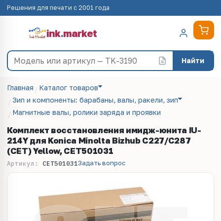
Решения для печати с 2001 года
ink
.
market
Найти
Главная
Каталог товаров
Зип и компоненты: барабаны, валы, ракели, зип
Магнитные валы, ролики заряда и проявки
Комплект восстановления имидж-юнита IU-
214Y для Konica Minolta Bizhub C227/C287
(CET) Yellow, CET501031
Задать вопрос
Артикул:
CET501031