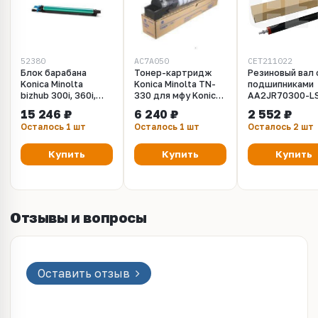
52380
AC7A050
CET211022
Блок барабана
Тонер-картридж
Резиновый вал 
Konica Minolta
Konica Minolta TN-
подшипниками
bizhub 300i, 360i,
330 для мфу Konica
AA2JR70300-LS
C250i, C300i, C360i,
Minolta bizhub
AA2JR70400-L
15 246 ₽
6 240 ₽
2 552 ₽
Develop ineo 300i,
300i/360i
для Konica Mino
Осталось 1 шт
Осталось 1 шт
Осталось 2 шт
360i, ineo+ 250i,
Bizhub
300i, 360i DR-316K
C250i/300i/360
черный (Katun)
(CET), CET2110
Купить
Купить
Купить
Отзывы и вопросы
Оставить отзыв