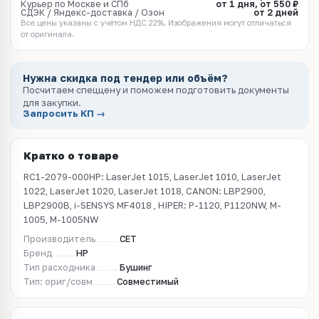
Курьер по Москве и СПб
от 1 дня, от 550 ₽
СДЭК / Яндекс-доставка / Озон
от 2 дней
Все цены указаны с учётом НДС 22%. Изображения могут отличаться
от оригинала.
Нужна скидка под тендер или объём?
Посчитаем спеццену и поможем подготовить документы
для закупки.
Запросить КП →
Кратко о товаре
RC1-2079-000HP: LaserJet 1015, LaserJet 1010, LaserJet
1022, LaserJet 1020, LaserJet 1018, CANON: LBP2900,
LBP2900B, i-SENSYS MF4018 , HIPER: P-1120, P1120NW, M-
1005, M-1005NW
Производитель
CET
Бренд
HP
Тип расходника
Бушинг
Тип: ориг/совм
Совместимый