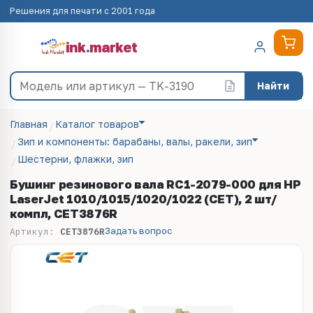
Решения для печати с 2001 года
ink
.
market
Найти
Главная
Каталог товаров
Зип и компоненты: барабаны, валы, ракели, зип
Шестерни, флажки, зип
Бушинг резинового вала RC1-2079-000 для HP
LaserJet 1010/1015/1020/1022 (CET), 2 шт/
компл, CET3876R
Задать вопрос
Артикул:
CET3876R