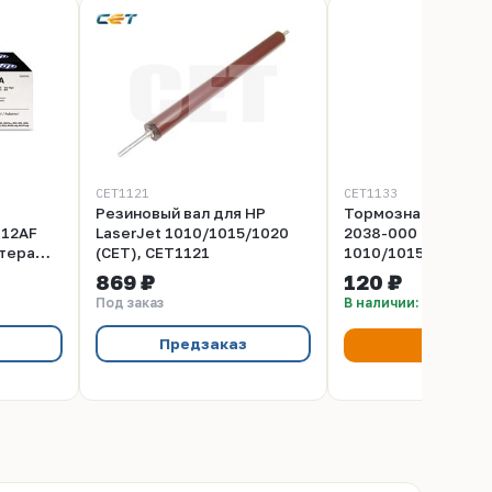
CET1121
CET1133
Резиновый вал для HP
Тормозная площад
612AF
LaserJet 1010/1015/1020
2038-000 для HP L
нтера
(CET), CET1121
1010/1015/1020 (C
serJet
CET1133
869 ₽
120 ₽
18,
Под заказ
В наличии: 90 шт
1022nw,
050,
Предзаказ
Купить
M1005
аниц)