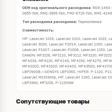
OEM код оригинального расходника:
RG9-1493-F
0655-film, RM1-3955-film, FM2-6718-film, RM1-4248
Тип расходника расходника:
Термопленка
Совместимость:
HP: LaserJet 1015, LaserJet 1010, LaserJet 1022, L
LaserJet 3020, LaserJet P2014, LaserJet 1160, Las
LaserJet P1007, LaserJet P1008, LaserJet 1150, La
CANON: MF3228, MF3110, MF3112, MF3220, MF3222
MF4018, MF4120, MF4140, MF4150, MF4270, MF46
MF4320D, MF4330D, MF4340D, MF4350D, MF4370
LBP2900B, i-SENSYS LBP3360, HIPER: P-1120, P1
LaserJet M1319mfp, HP: LaserJet 1160, LaserJet 1
LBP3360, MF3228, P-1120NW
Сопутствующие товары