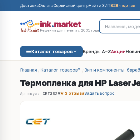
Доставка
Оплата
Сервисный центр
Найти ЗИП
B2B-портал
ink
.
market
Решения для печати с 2001 года
Каталог товаров
Бренды A–Z
Акции
Новин
Главная
Каталог товаров
Зип и компоненты: бараб
Термопленка для HP LaserJ
★ 3 отзыва
Задать вопрос
Артикул:
CET3829