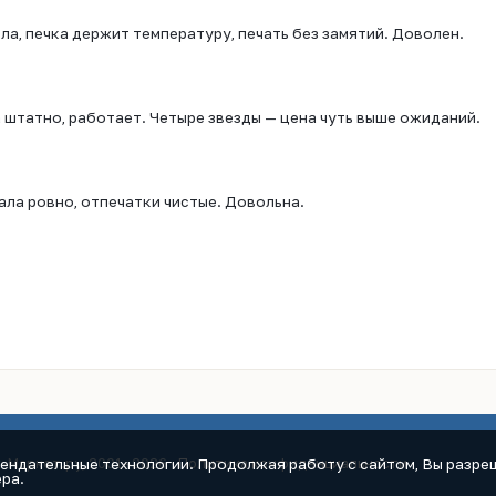
а, печка держит температуру, печать без замятий. Доволен.
 штатно, работает. Четыре звезды — цена чуть выше ожиданий.
тала ровно, отпечатки чистые. Довольна.
мендательные технологии. Продолжая работу с сайтом, Вы разреш
к-Маркет.ру, 2001–2026 ·
Политика конфиденциальности
ра.