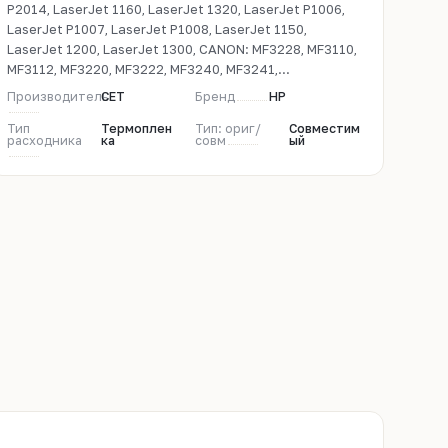
P2014, LaserJet 1160, LaserJet 1320, LaserJet P1006,
LaserJet P1007, LaserJet P1008, LaserJet 1150,
LaserJet 1200, LaserJet 1300, CANON: MF3228, MF3110,
MF3112, MF3220, MF3222, MF3240, MF3241,...
Производитель
CET
Бренд
HP
Тип
Термоплен
Тип: ориг/
Совместим
расходника
ка
совм
ый