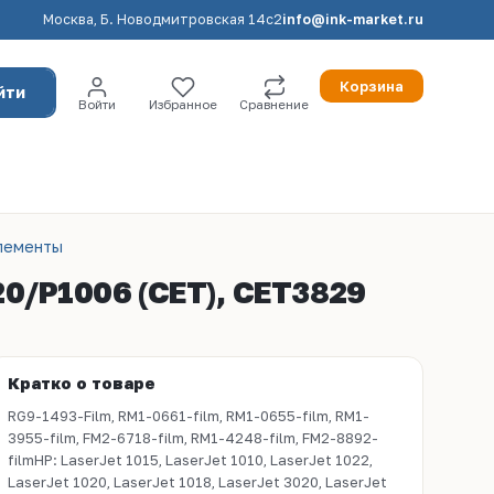
Москва, Б. Новодмитровская 14с2
info@ink-market.ru
Корзина
йти
Войти
Избранное
Сравнение
лементы
20/P1006 (CET), CET3829
Кратко о товаре
RG9-1493-Film, RM1-0661-film, RM1-0655-film, RM1-
3955-film, FM2-6718-film, RM1-4248-film, FM2-8892-
filmHP: LaserJet 1015, LaserJet 1010, LaserJet 1022,
LaserJet 1020, LaserJet 1018, LaserJet 3020, LaserJet