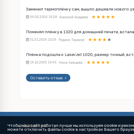
Заменил термоплёнку сам, вышло дешевле нового узл
09.02.2026 15:28
Василий Андреев
Поменял плёнку в 1320 для домашней печати, встала
31.01.2026 13:29
Родион Тарасов
Плёнка подошла к LaserJet 1020, размер точный, вс
14.12.2025 10:41
Нина Зайцева
Оставить отзыв
ink
.
market
Чтобы наш сайт работал лучше мы используем cookie и реко
© ink.market / Ин
можете отключить файлы cookie в настройках Вашего браузе