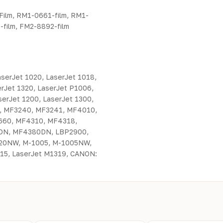
ilm, RM1-0661-film, RM1-
-film, FM2-8892-film
aserJet 1020, LaserJet 1018,
erJet 1320, LaserJet P1006,
serJet 1200, LaserJet 1300,
, MF3240, MF3241, MF4010,
60, MF4310, MF4318,
DN, MF4380DN, LBP2900,
120NW, M-1005, M-1005NW,
015, LaserJet M1319, CANON: