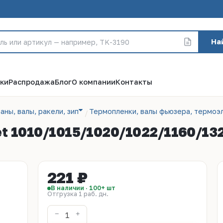
На
ки
Распродажа
Блог
О компании
Контакты
аны, валы, ракели, зип
Термопленки, валы фьюзера, термоэ
et 1010/1015/1020/1022/1160/13
221 ₽
В наличии · 100+ шт
Отгрузка 1 раб. дн.