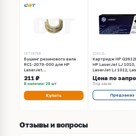
CET3876R
Q2612L
Бушинг резинового вала
Картридж HP Q2612
RC1-2079-000 для HP
HP LaserJet LJ 1010,
LaserJet
LaserJet LJ 1012, La
1010/1015/1020/1022
LJ 1015, LaserJet LJ 
211 ₽
Цена по запр
(CET), 2 шт/компл,
LaserJet LJ 3020, La
В наличии: 28 шт
Под заказ
CET3876R
LJ 3030, LaserJet LJ 
LaserJet LJ 1020, La
Предзаказ
Купить
LJ 1022 (черный, 100
Отзывы и вопросы