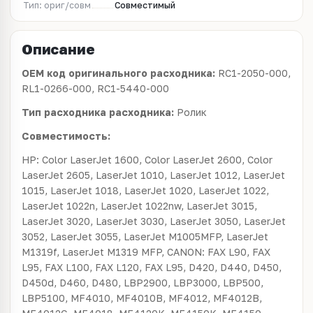
Тип: ориг/совм
Совместимый
Описание
OEM код оригинального расходника:
RC1-2050-000,
RL1-0266-000, RC1-5440-000
Тип расходника расходника:
Ролик
Совместимость:
HP: Color LaserJet 1600, Color LaserJet 2600, Color
LaserJet 2605, LaserJet 1010, LaserJet 1012, LaserJet
1015, LaserJet 1018, LaserJet 1020, LaserJet 1022,
LaserJet 1022n, LaserJet 1022nw, LaserJet 3015,
LaserJet 3020, LaserJet 3030, LaserJet 3050, LaserJet
3052, LaserJet 3055, LaserJet M1005MFP, LaserJet
M1319f, LaserJet M1319 MFP, CANON: FAX L90, FAX
L95, FAX L100, FAX L120, FAX L95, D420, D440, D450,
D450d, D460, D480, LBP2900, LBP3000, LBP500,
LBP5100, MF4010, MF4010B, MF4012, MF4012B,