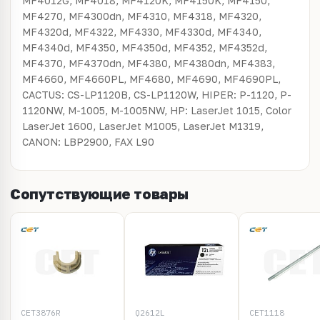
MF4012G, MF4018, MF4120K, MF4150K, MF4150,
MF4270, MF4300dn, MF4310, MF4318, MF4320,
MF4320d, MF4322, MF4330, MF4330d, MF4340,
MF4340d, MF4350, MF4350d, MF4352, MF4352d,
MF4370, MF4370dn, MF4380, MF4380dn, MF4383,
MF4660, MF4660PL, MF4680, MF4690, MF4690PL,
CACTUS: CS-LP1120B, CS-LP1120W, HIPER: P-1120, P-
1120NW, M-1005, M-1005NW, HP: LaserJet 1015, Color
LaserJet 1600, LaserJet M1005, LaserJet M1319,
CANON: LBP2900, FAX L90
Сопутствующие товары
CET3876R
Q2612L
CET1118