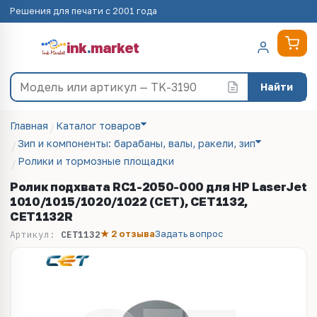
Решения для печати с 2001 года
ink
.
market
Найти
Главная
Каталог товаров
Зип и компоненты: барабаны, валы, ракели, зип
Ролики и тормозные площадки
Ролик подхвата RC1-2050-000 для HP LaserJet
1010/1015/1020/1022 (CET), CET1132,
CET1132R
★ 2 отзыва
Задать вопрос
Артикул:
CET1132