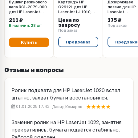
Бушинг резинового
Картридж HP
Дозирующее
вала RC1-2079-000
Q2612L для HP
лезвие для HP
для HP LaserJet
LaserJet LJ 1010,
LaserJet
1010/1015/1020/1022
LaserJet LJ 1012,
1010/1015/102
211 ₽
Цена по
175 ₽
(CET), 2 шт/компл,
LaserJet LJ 1015,
(CET), CET1118
запросу
В наличии: 28 шт
Под заказ
CET3876R
LaserJet LJ 1018,
Под заказ
LaserJet LJ 3020,
LaserJet LJ 3030,
LaserJet LJ 3015,
Предзаказ
Предзака
Купить
LaserJet LJ 1020,
LaserJet LJ 1022
(черный, 1000 стр.)
Отзывы и вопросы
Ролик подхвата для HP LaserJet 1020 встал
штатно, захват бумаги восстановился.
01.01.2025 17:42
Давид Комаров
Заменил ролик на HP LaserJet 1022, замятия
прекратились, бумага подаётся стабильно.
Работой доволен.