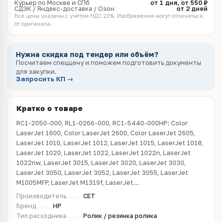
Курьер по Москве и СПб
от 1 дня, от 550 ₽
СДЭК / Яндекс-доставка / Озон
от 2 дней
Все цены указаны с учётом НДС 22%. Изображения могут отличаться
от оригинала.
Нужна скидка под тендер или объём?
Посчитаем спеццену и поможем подготовить документы
для закупки.
Запросить КП →
Кратко о товаре
RC1-2050-000, RL1-0266-000, RC1-5440-000HP: Color
LaserJet 1600, Color LaserJet 2600, Color LaserJet 2605,
LaserJet 1010, LaserJet 1012, LaserJet 1015, LaserJet 1018,
LaserJet 1020, LaserJet 1022, LaserJet 1022n, LaserJet
1022nw, LaserJet 3015, LaserJet 3020, LaserJet 3030,
LaserJet 3050, LaserJet 3052, LaserJet 3055, LaserJet
M1005MFP, LaserJet M1319f, LaserJet...
Производитель
CET
Бренд
HP
Тип расходника
Ролик / резинка ролика