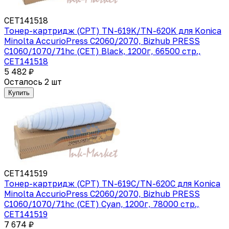
CET141518
Тонер-картридж (CPT) TN-619K/TN-620K для Konica
Minolta AccurioPress C2060/2070, Bizhub PRESS
C1060/1070/71hc (CET) Black, 1200г, 66500 стр.,
CET141518
5 482 ₽
Осталось 2 шт
Купить
CET141519
Тонер-картридж (CPT) TN-619C/TN-620C для Konica
Minolta AccurioPress C2060/2070, Bizhub PRESS
C1060/1070/71hc (CET) Cyan, 1200г, 78000 стр.,
CET141519
7 674 ₽