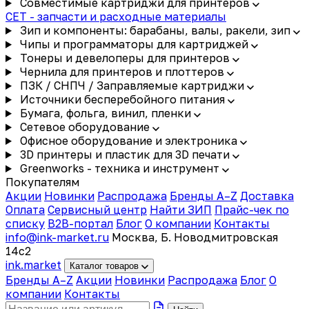
Совместимые картриджи для принтеров
CET - запчасти и расходные материалы
Зип и компоненты: барабаны, валы, ракели, зип
Чипы и программаторы для картриджей
Тонеры и девелоперы для принтеров
Чернила для принтеров и плоттеров
ПЗК / СНПЧ / Заправляемые картриджи
Источники бесперебойного питания
Бумага, фольга, винил, пленки
Сетевое оборудование
Офисное оборудование и электроника
3D принтеры и пластик для 3D печати
Greenworks - техника и инструмент
Покупателям
Акции
Новинки
Распродажа
Бренды A–Z
Доставка
Оплата
Сервисный центр
Найти ЗИП
Прайс-чек по
списку
B2B-портал
Блог
О компании
Контакты
info@ink-market.ru
Москва, Б. Новодмитровская
14с2
ink
.
market
Каталог товаров
Бренды A–Z
Акции
Новинки
Распродажа
Блог
О
компании
Контакты