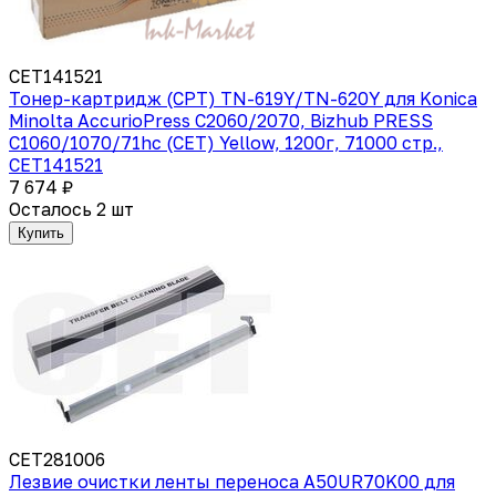
CET141521
Тонер-картридж (CPT) TN-619Y/TN-620Y для Konica
Minolta AccurioPress C2060/2070, Bizhub PRESS
C1060/1070/71hc (CET) Yellow, 1200г, 71000 стр.,
CET141521
7 674 ₽
Осталось 2 шт
Купить
CET281006
Лезвие очистки ленты переноса A50UR70K00 для