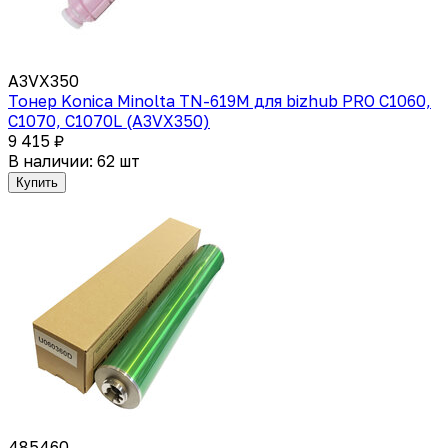
A3VX350
Тонер Konica Minolta TN-619M для bizhub PRO C1060,
C1070, C1070L (A3VX350)
9 415 ₽
В наличии: 62 шт
Купить
485460