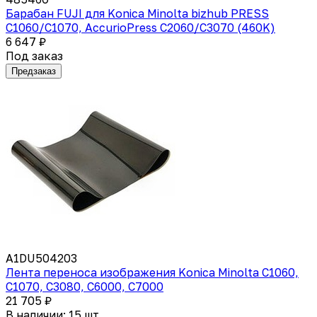
Барабан FUJI для Konica Minolta bizhub PRESS
C1060/C1070, AccurioPress C2060/C3070 (460K)
6 647 ₽
Под заказ
Предзаказ
A1DU504203
Лента переноса изображения Konica Minolta C1060,
C1070, C3080, C6000, C7000
21 705 ₽
В наличии: 15 шт