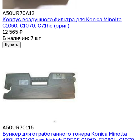
A50UR70A12
Корпус воздушного фильтра для Konica Minolta
C1060, C1070, C71hc (ориг)
12 565 ₽
В наличии: 7 шт
Купить
A50UR70115
Бункер для отработанного тонера Konica Minolta
A50UR70100 для bizhub PRESS C1060, C1060L, C1070,