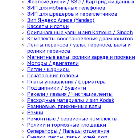
Жесткие диски / SSD / Картриджи данных
ЗИП для мобильных телефонов
ЗИП для шредеров и переплетчиков
Зип Яндекс Алиса (Yandex)
Кассеты и лотки
Оригинальные узлы и зип Катюша / Sindoh
Комплекты восстановления драм-юнитов
Ленты переноса / узлы. переноса, валы и
ролики переноса
Магнитные валы, ролики заряда и проявки
Моторы / двигатели
Петли / шарниры
Печатающие головы
Платы управления / форматера
Подшипники / Бушинги
Ракели / лезвия / Чистящие ленты
Расходные материалы и зип Kodak
Резиновые, прижимные валы
Ремни
Ремонтные / сервисные комплекты
Ролики и тормозные площадки
Сепараторы / Пальцы отделения
Смазки, пасты, тальк, клей, доп.