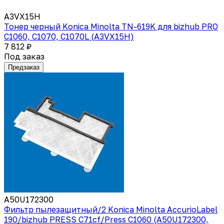
A3VX15H
Тонер черный Konica Minolta TN-619K для bizhub PRO
C1060, C1070, C1070L (A3VX15H)
7 812 ₽
Под заказ
Предзаказ
A50U172300
Фильтр пылезащитный/2 Konica Minolta AccurioLabel
190/bizhub PRESS C71cf/Press C1060 (A50U172300,