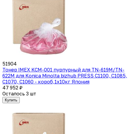
51904
Тонер IMEX KCM-001 пурпурный для TN-619M/TN-
622M для Konica Minolta bizhub PRESS C1100, C1085,
C1070, C1060 - короб,1х10кг Япония
47 952 ₽
Осталось 3 шт
Купить