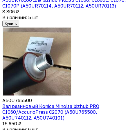
C1070P (A50UR70114, A50UR70112, A50UR70113)
8 806 ₽
В наличии: 5 шт
Купить
A50U765500
Вал резиновый Konica Minolta bizhub PRO
C1060/AccurioPress C2070 (A50U765500,
A50U740112, A50U740101)
15 650 ₽
В наличии: 6 шт