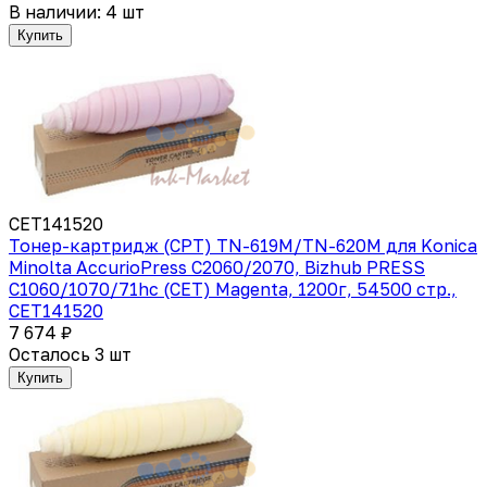
В наличии: 4 шт
Купить
CET141520
Тонер-картридж (CPT) TN-619M/TN-620M для Konica
Minolta AccurioPress C2060/2070, Bizhub PRESS
C1060/1070/71hc (CET) Magenta, 1200г, 54500 стр.,
CET141520
7 674 ₽
Осталось 3 шт
Купить