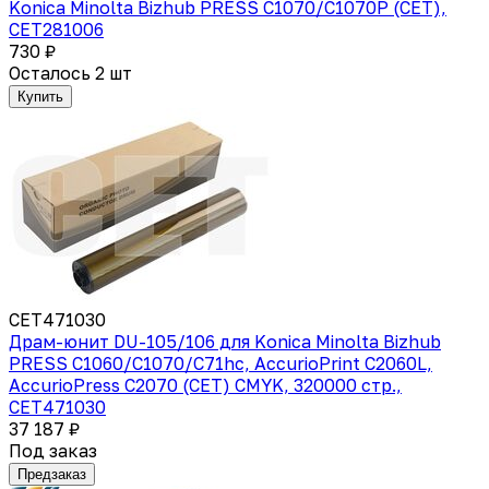
Konica Minolta Bizhub PRESS C1070/C1070P (CET),
CET281006
730 ₽
Осталось 2 шт
Купить
CET471030
Драм-юнит DU-105/106 для Konica Minolta Bizhub
PRESS C1060/C1070/C71hc, AccurioPrint C2060L,
AccurioPress C2070 (CET) CMYK, 320000 стр.,
CET471030
37 187 ₽
Под заказ
Предзаказ