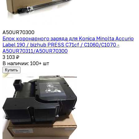
A50UR70300
Блок коронарного заряда для Konica Minolta Accurio
Label 190 / bizhub PRESS C71cf / C1060/С1070 -
A50UR70311/A50UR70300
3 103 ₽
В наличии: 100+ шт
Купить