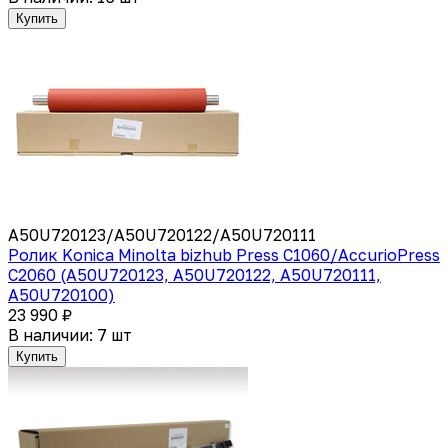
Купить
A50U720123/A50U720122/A50U720111
Ролик Konica Minolta bizhub Press C1060/AccurioPress
C2060 (A50U720123, A50U720122, A50U720111,
A50U720100)
23 990 ₽
В наличии: 7 шт
Купить