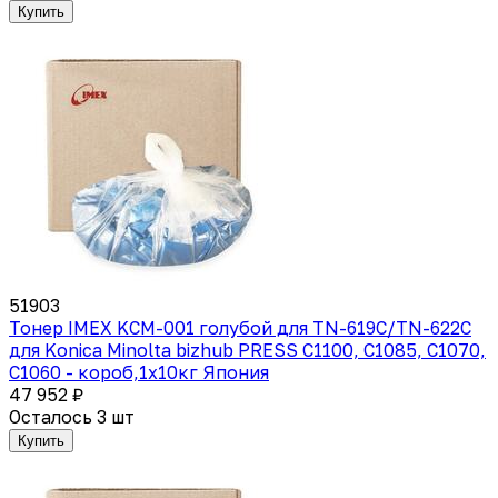
Купить
51903
Тонер IMEX KCM-001 голубой для TN-619C/TN-622C
для Konica Minolta bizhub PRESS C1100, C1085, C1070,
C1060 - короб,1х10кг Япония
47 952 ₽
Осталось 3 шт
Купить