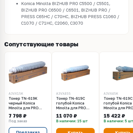
Konica Minolta BIZHUB PRO C5500 / C5501,
BIZHUB PRO C6500 / C6501, BIZHUB PRO /
PRESS C65HC / C70HC, BIZHUB PRESS C1060 /
C1070 / C71HC, С2060, С3070
Сопутствующие товары
A3VX15K
A3VX455
A3VX45K
Тонер TN-619K
Тонер TN-619C
Тонер TN-619C
черный Konica
голубой Konica
голубой Konica
Minolta для PRO
Minolta для PRO
Minolta для PR
C3070, C3080,
C3070, C3080,
C3070, C3080,
7 798 ₽
11 070 ₽
15 422 ₽
C3080P (a3vx15k)
C3080P
C3080P (a3vx45
Под заказ
В наличии: 15 шт
В наличии: 5 ш
Предзаказ
Купить
Купить