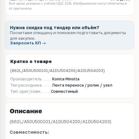
Все цены указаны с учётом НДС 22%. Изображения могут отличаться
от оригинала.
Нужна скидка под тендер или объём?
Посчитаем спеццену и поможем подготовить документы
для закупки.
Запросить КП →
Кратко о товаре
(862L/A50U500101/A1DU504200/A1DU504203)
Производитель
Konica Minolta
Тип расходника
Лента переноса / ролик / узел
Тип: ориг/совм
Совместимый
Описание
(862L/A50U500101/A1DU504200/A1DU504203)
Совместимость: