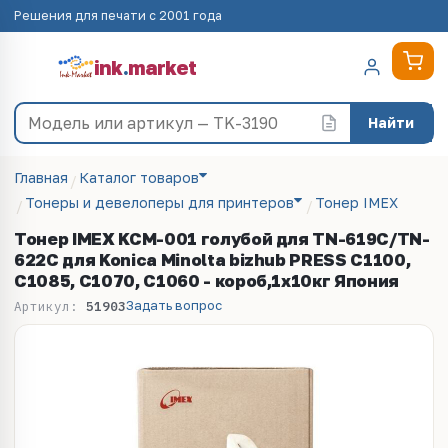
Решения для печати с 2001 года
ink
.
market
Найти
Главная
Каталог товаров
Тонеры и девелоперы для принтеров
Тонер IMEX
Тонер IMEX KCM-001 голубой для TN-619C/TN-
622C для Konica Minolta bizhub PRESS C1100,
C1085, C1070, C1060 - короб,1х10кг Япония
Задать вопрос
Артикул:
51903