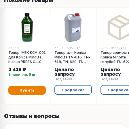
56260
KMCOL-808C-1K
996920A5E7451-
Тонер IMEX KCM-001
Тонер для Konica
Тонер совмест
для Konica Minolta
Minolta TN-616, TN-
Konica Minolta
bizhub PRESS C1100,
619, TN-620, TN-
голубой TN-62
C1085, C1070, C1060
622 Cyan (без
(аналог A5E745
3 418 ₽
Цена по
Цена по
(TN-622C/TN-619C)
носителя) - 1кг.
запросу
запросу
В наличии: 9 шт
- фл. 830гр, голубой
B&W Premium
Под заказ
Под заказ
Предзаказ
Предзака
Купить
Отзывы и вопросы