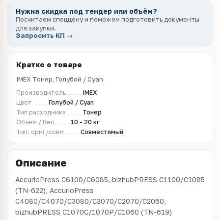
Нужна скидка под тендер или объём?
Посчитаем спеццену и поможем подготовить документы
для закупки.
Запросить КП →
Кратко о товаре
IMEX Тонер, Голубой / Cyan
Производитель
IMEX
Цвет
Голубой / Cyan
Тип расходника
Тонер
Объём / Вес
10 - 20 кг
Тип: ориг/совм
Совместимый
Описание
AccurioPress C6100/C6085, bizhubPRESS C1100/C1085
(TN-622); AccurioPress
C4080/C4070/C3080/C3070/C2070/C2060,
bizhubPRESS C1070C/1070P/C1060 (TN-619)