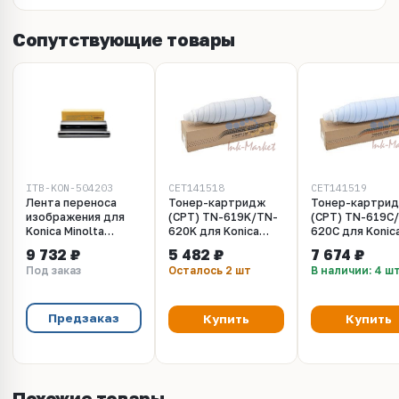
Сопутствующие товары
ITB-KON-504203
CET141518
CET141519
Лента переноса
Тонер-картридж
Тонер-картри
изображения для
(CPT) TN-619K/TN-
(CPT) TN-619C
Konica Minolta
620K для Konica
620C для Konic
C1060, C2070,
Minolta AccurioPress
Minolta Accurio
9 732 ₽
5 482 ₽
7 674 ₽
C6000, Корея
C2060/2070, Bizhub
C2060/2070, Bi
Под заказ
Осталось 2 шт
В наличии: 4 ш
PRESS
PRESS
C1060/1070/71hc
C1060/1070/71
(CET) Black, 1200г,
(CET) Cyan, 120
66500 стр.,
78000 стр.,
Предзаказ
Купить
Купить
CET141518
CET141519
Похожие товары