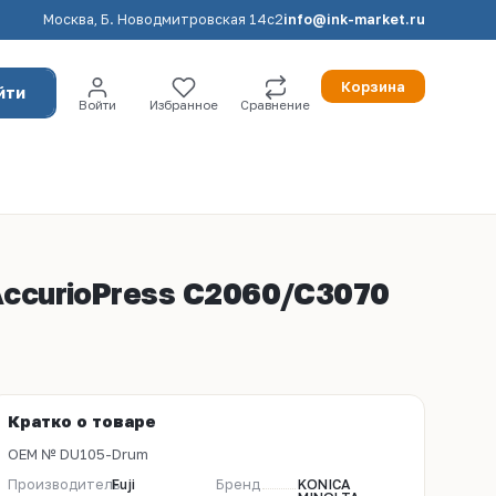
Москва, Б. Новодмитровская 14с2
info@ink-market.ru
Корзина
йти
Войти
Избранное
Сравнение
 AccurioPress C2060/C3070
Кратко о товаре
OEM № DU105-Drum
Производитель
Fuji
Бренд
KONICA