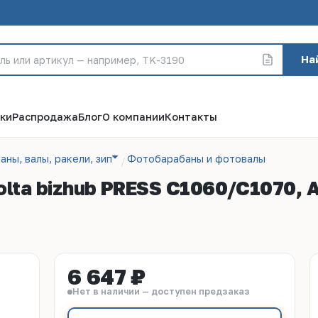
На
ки
Распродажа
Блог
О компании
Контакты
аны, валы, ракели, зип
Фотобарабаны и фотовалы
nolta bizhub PRESS C1060/C1070,
6 647 ₽
Нет в наличии — доступен предзаказ