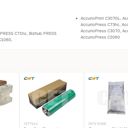
AccurioPrint C3070L, Ac
AccurioPress C73hc, Ac
AccurioPress C3070, Ac
 PRESS C71hc, Bizhub PRESS
AccurioPress C2060
C1060,
CET7162
CET171005