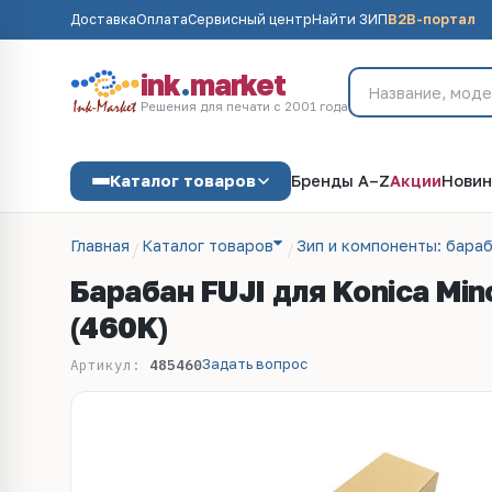
Доставка
Оплата
Сервисный центр
Найти ЗИП
B2B-портал
ink
.
market
Решения для печати с 2001 года
Каталог товаров
Бренды A–Z
Акции
Новин
Главная
Каталог товаров
Зип и компоненты: бараб
Барабан FUJI для Konica Mi
(460K)
Задать вопрос
Артикул:
485460