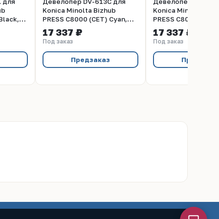
 для
Девелопер DV-613C для
Девелопер DV-613
ub
Konica Minolta Bizhub
Konica Minolta Biz
Black,
PRESS C8000 (CET) Cyan,
PRESS C8000 (CET)
1200г, 300000 стр.,
Magenta, 1200г, 3
17 337 ₽
17 337 ₽
CET171006
стр., CET171007
Под заказ
Под заказ
Предзаказ
Предзака