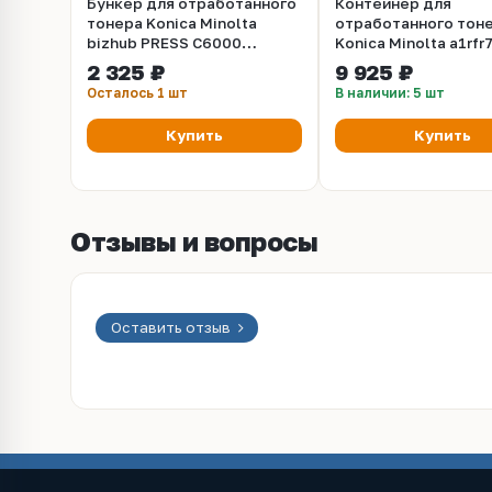
Бункер для отработанного
Контейнер для
тонера Konica Minolta
отработанного тон
bizhub PRESS C6000
Konica Minolta a1rfr
(A03UR70200)
для bizhub PRESS C1
2 325 ₽
9 925 ₽
C1100, C8000
Осталось 1 шт
В наличии: 5 шт
Купить
Купить
Отзывы и вопросы
Оставить отзыв