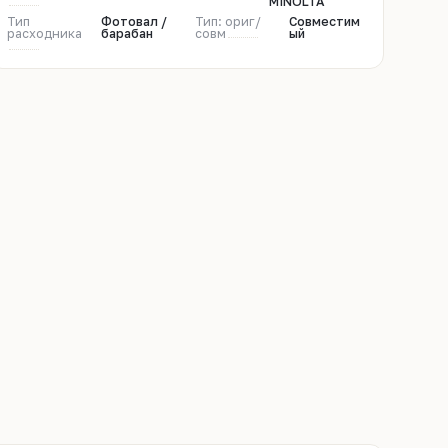
MINOLTA
Тип
Фотовал /
Тип: ориг/
Совместим
расходника
барабан
совм
ый