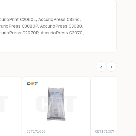
curioPrint C2060L, AccurioPress C83hc,
curioPress C3080P, AccurioPress C3080,
curioPress C2070P, AccurioPress C2070,
‹
›
CET171006
CET171007