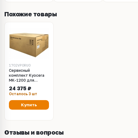
Похожие товары
1702VP0RU0
Сервисный
комплект Kyocera
MK-1200 для
P2335d, P2335dn,
24 375 ₽
P2335dw, M2235dn,
Осталось 3 шт
M2735dn, M2835dw
Купить
Отзывы и вопросы