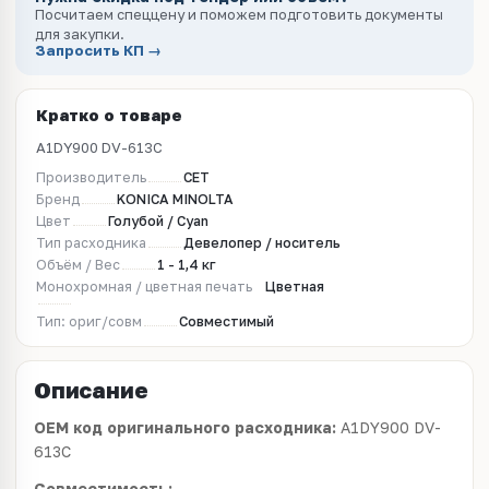
Посчитаем спеццену и поможем подготовить документы
для закупки.
Запросить КП →
Кратко о товаре
A1DY900 DV-613C
Производитель
CET
Бренд
KONICA MINOLTA
Цвет
Голубой / Cyan
Тип расходника
Девелопер / носитель
Объём / Вес
1 - 1,4 кг
Монохромная / цветная печать
Цветная
Тип: ориг/совм
Совместимый
Описание
OEM код оригинального расходника:
A1DY900 DV-
613C
Совместимость: