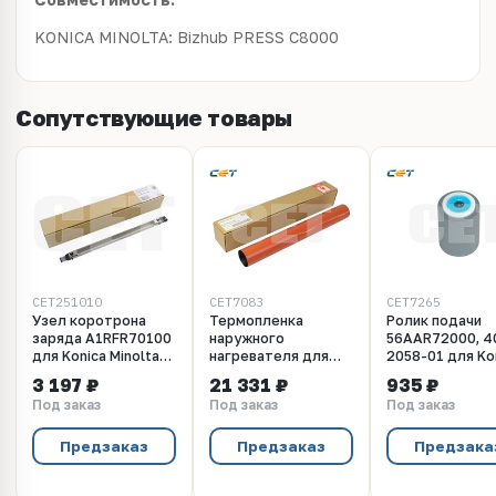
KONICA MINOLTA: Bizhub PRESS C8000
Сопутствующие товары
CET251010
CET7083
CET7265
Узел коротрона
Термопленка
Ролик подачи
заряда A1RFR70100
наружного
56AAR72000, 4
для Konica Minolta
нагревателя для
2058-01 для Ko
Bizhub Press C8000
Konica Minolta
Minolta Bizhub
3 197 ₽
21 331 ₽
935 ₽
(CET), CET251010
Bizhub PRESS C8000
600/750, Di551
Под заказ
Под заказ
Под заказ
(CET), CET7083
(CET), CET7265
Предзаказ
Предзаказ
Предзака