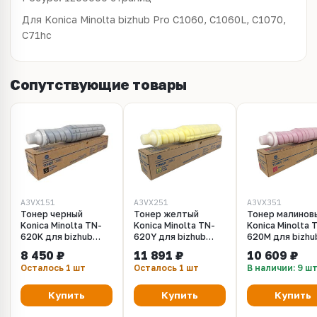
Для Konica Minolta bizhub Pro C1060, C1060L, C1070,
C71hc
Сопутствующие товары
A3VX151
A3VX251
A3VX351
Тонер черный
Тонер желтый
Тонер малинов
Konica Minolta TN-
Konica Minolta TN-
Konica Minolta 
620K для bizhub
620Y для bizhub
620M для bizhu
PRO C1060L
PRO C1060L
PRO C1060L
8 450 ₽
11 891 ₽
10 609 ₽
(A3VX151 / AF1R151)
(A3VX251)
Осталось 1 шт
Осталось 1 шт
В наличии: 9 ш
Купить
Купить
Купить