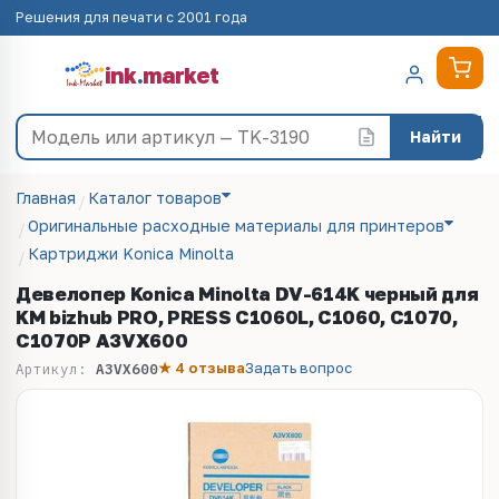
Решения для печати с 2001 года
ink
.
market
Найти
Главная
Каталог товаров
Оригинальные расходные материалы для принтеров
Картриджи Konica Minolta
Девелопер Koniсa Minolta DV-614K черный для
KM bizhub PRO, PRESS C1060L, C1060, C1070,
C1070P A3VX600
★ 4 отзыва
Задать вопрос
Артикул:
A3VX600