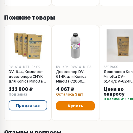
Похожие товары
DV-614_KIT_CMYK
DV-KON-DV614-K-PACK-GRFT
AF1R600
DV-614, Комплект
Девелопер DV-
Девелопер Kon
девелопера CMYK
614K для Konica
Minolta DV-
для Konica Minolta
Minolta C2060,
614K/DV-624K
bizhub Pro
C2070, C71cf, 630 г,
черный для KM
111 800 ₽
4 067 ₽
Цена по
C1060/C1070,
Black, Grafit
bizhub PRESS
запросу
Под заказ
Осталось 3 шт
Original
C1060/C1060L,
В наличии: 17 
C1070/C1070P,
C71hc
Предзаказ
Купить
(A3VX600/AF1
Отзывы и вопросы