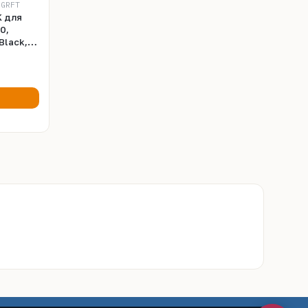
-GRFT
 для
0,
 Black,