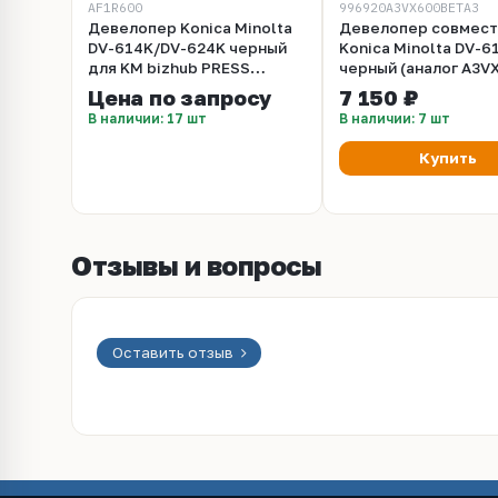
AF1R600
996920A3VX600BETA3
Девелопер Konica Minolta
Девелопер совмес
DV-614K/DV-624K черный
Konica Minolta DV-6
для KM bizhub PRESS
черный (аналог A3V
C1060/C1060L,
Цена по запросу
7 150 ₽
C1070/C1070P, C71hc
В наличии: 17 шт
В наличии: 7 шт
(A3VX600/AF1R600)
Купить
Отзывы и вопросы
Оставить отзыв