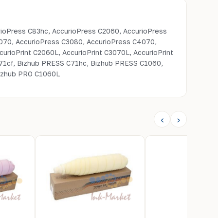
oPress C83hc, AccurioPress C2060, AccurioPress
070, AccurioPress C3080, AccurioPress C4070,
urioPrint C2060L, AccurioPrint C3070L, AccurioPrint
71cf, Bizhub PRESS C71hc, Bizhub PRESS C1060,
izhub PRO C1060L
‹
›