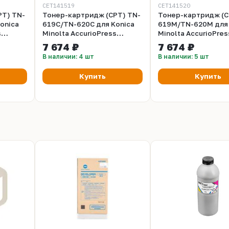
CET141519
CET141520
PT) TN-
Тонер-картридж (CPT) TN-
Тонер-картридж (C
onica
619C/TN-620C для Konica
619M/TN-620M для 
s
Minolta AccurioPress
Minolta AccurioPres
 PRESS
C2060/2070, Bizhub PRESS
C2060/2070, Bizhub
7 674 ₽
7 674 ₽
ET)
C1060/1070/71hc (CET)
C1060/1070/71hc (
В наличии: 4 шт
В наличии: 5 шт
стр.,
Cyan, 1200г, 78000 стр.,
Magenta, 1200г, 545
CET141519
CET141520
Купить
Купить