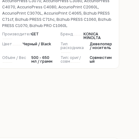
AccurioPress C3070, AccurioPress C3080, AccurioPress
C4070, AccurioPress C4080, AccurioPrint C2060L,
AccurioPrint C3070L, AccurioPrint C4065, Bizhub PRESS
C71cf, Bizhub PRESS C71hc, Bizhub PRESS C1060, Bizhub
PRESS C1070, Bizhub PRO C1060L
Производитель
CET
Бренд
KONICA
MINOLTA
Цвет
Черный / Black
Тип
Девелопер
расходника
/ носитель
Объём / Вес
500 - 650
Тип: ориг/
Совместим
мл / грамм
совм
ый