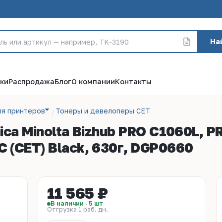
На
ки
Распродажа
Блог
О компании
Контакты
ля принтеров
Тонеры и девелоперы CET
ca Minolta Bizhub PRO C1060L, P
(CET) Black, 630г, DGP0660
11 565 ₽
В наличии · 5 шт
Отгрузка 1 раб. дн.