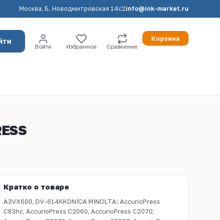
Москва, Б. Новодмитровская 14с2
info@ink-market.ru
Корзина
йти
Войти
Избранное
Сравнение
RESS
Кратко о товаре
A3VX600, DV-614KKONICA MINOLTA: AccurioPress
C83hc, AccurioPress C2060, AccurioPress C2070,