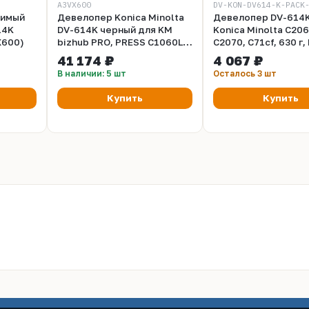
A3VX600
DV-KON-DV614-K-PACK
тимый
Девелопер Koniсa Minolta
Девелопер DV-614K
14K
DV-614K черный для KM
Konica Minolta C206
X600)
bizhub PRO, PRESS C1060L,
C2070, C71cf, 630 г,
C1060, C1070, C1070P
Grafit
41 174 ₽
4 067 ₽
A3VX600
В наличии: 5 шт
Осталось 3 шт
Купить
Купить