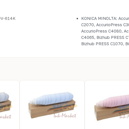
DV-614K
KONICA MINOLTA: Accuri
C2070, AccurioPress C3
AccurioPress C4080, Acc
C4065, Bizhub PRESS C
Bizhub PRESS C1070, B