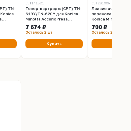
CET141521
CET281006
PT) TN-
Тонер-картридж (CPT) TN-
Лезвие очистки ле
Konica
619Y/TN-620Y для Konica
переноса A50UR70
s
Minolta AccurioPress
Konica Minolta Biz
 PRESS
C2060/2070, Bizhub PRESS
PRESS C1070/C1070
7 674 ₽
730 ₽
CET)
C1060/1070/71hc (CET)
CET281006
Осталось 2 шт
Осталось 2 шт
00 стр.,
Yellow, 1200г, 71000 стр.,
CET141521
Купить
Купить