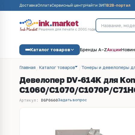
Доставка
Оплата
Сервисный центр
Найти ЗИП
B2B-портал
ink
.
market
Решения для печати с 2001 года
Каталог товаров
Бренды A–Z
Акции
Новин
Главная
Каталог товаров
Тонеры и девелоперы д
Девелопер DV-614K для Koni
C1060/C1070/C1070P/C71HC 
Задать вопрос
Артикул:
DGP0660