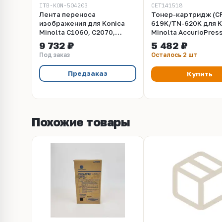
ITB-KON-504203
CET141518
Лента переноса
Тонер-картридж (C
изображения для Konica
619K/TN-620K для K
Minolta C1060, C2070,
Minolta AccurioPres
C6000, Корея
C2060/2070, Bizhub
9 732 ₽
5 482 ₽
C1060/1070/71hc (C
Под заказ
Осталось 2 шт
Black, 1200г, 66500 
CET141518
Предзаказ
Купить
Похожие товары