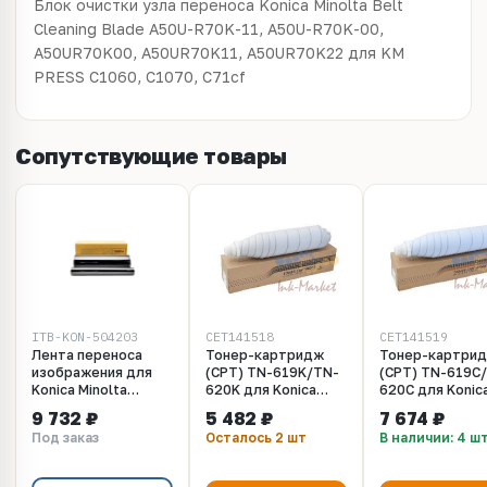
Блок очистки узла переноса Konica Minolta Belt
Cleaning Blade A50U-R70K-11, A50U-R70K-00,
A50UR70K00, A50UR70K11, A50UR70K22 для KM
PRESS C1060, C1070, C71cf
Сопутствующие товары
ITB-KON-504203
CET141518
CET141519
Лента переноса
Тонер-картридж
Тонер-картри
изображения для
(CPT) TN-619K/TN-
(CPT) TN-619C
Konica Minolta
620K для Konica
620C для Konic
C1060, C2070,
Minolta AccurioPress
Minolta Accurio
9 732 ₽
5 482 ₽
7 674 ₽
C6000, Корея
C2060/2070, Bizhub
C2060/2070, Bi
Под заказ
Осталось 2 шт
В наличии: 4 ш
PRESS
PRESS
C1060/1070/71hc
C1060/1070/71
(CET) Black, 1200г,
(CET) Cyan, 120