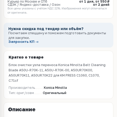
Курьер по Москве и СПб
от 1 дня, от 550 ₽
СДЭК / Яндекс-доставка / Озон
от 2 дней
Все цены указаны с учётом НДС 22%. Изображения могут отличаться
от оригинала.
Нужна скидка под тендер или объём?
Посчитаем спеццену и поможем подготовить документы
для закупки.
Запросить КП →
Кратко о товаре
Блок очистки узла переноса Konica Minolta Belt Cleaning
Blade A50U-R70K-11, A50U-R70K-00, A50UR70K00,
A50UR70K11, A50UR70K22 для KM PRESS C1060, C1070,
C71cf
Производитель
Konica Minolta
Тип: ориг/совм
Оригинальный
Описание