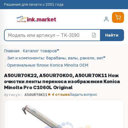
Решения для печати с 2001 года
ink
.
market
Найти
Главная
Каталог товаров
Зип и компоненты: барабаны, валы, ракели, зип
Оригинальные блоки Konica Minolta OEM
A50UR70K22, A50UR70K00, A50UR70K11 Нож
очистки ленты переноса изображения Konica
Minolta Pro C1060L Original
★ 4 отзыва
Задать вопрос
Артикул:
A50UR70K11