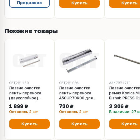
66500 стр.,
78000 стр.,
Предзаказ
Купить
Купить
CET141518
CET141519
Похожие товары
CET281130
CET281006
AAK7R71711
Лезвие очистки
Лезвие очистки
Лезвие очистк
ленты переноса
ленты переноса
ремня Konica Mi
(двухслойное)
A50UR70K00 для
Bizhub PRESS C
AAK7R71711 для
Konica Minolta
C1070, C71HC
1 899 ₽
730 ₽
2 306 ₽
Konica Minolta
Bizhub PRESS
Осталось 2 шт
Осталось 2 шт
В наличии: 27 
Bizhub PRESS
C1070/C1070P
C1070/C1070P
(CET), CET281006
(CET), CET281130
Купить
Купить
Купить