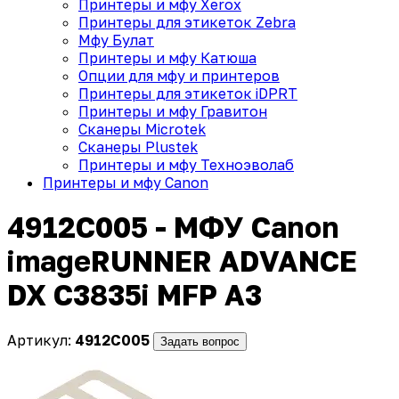
Принтеры и мфу Xerox
Принтеры для этикеток Zebra
Мфу Булат
Принтеры и мфу Катюша
Опции для мфу и принтеров
Принтеры для этикеток iDPRT
Принтеры и мфу Гравитон
Сканеры Microtek
Сканеры Plustek
Принтеры и мфу Техноэволаб
Принтеры и мфу Canon
4912C005 - МФУ Canon
imageRUNNER ADVANCE
DX C3835i MFP А3
Артикул:
4912C005
Задать вопрос