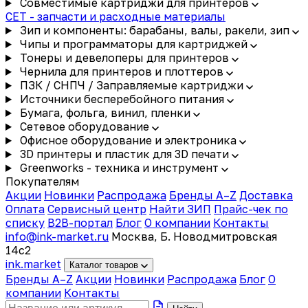
Совместимые картриджи для принтеров
CET - запчасти и расходные материалы
Зип и компоненты: барабаны, валы, ракели, зип
Чипы и программаторы для картриджей
Тонеры и девелоперы для принтеров
Чернила для принтеров и плоттеров
ПЗК / СНПЧ / Заправляемые картриджи
Источники бесперебойного питания
Бумага, фольга, винил, пленки
Сетевое оборудование
Офисное оборудование и электроника
3D принтеры и пластик для 3D печати
Greenworks - техника и инструмент
Покупателям
Акции
Новинки
Распродажа
Бренды A–Z
Доставка
Оплата
Сервисный центр
Найти ЗИП
Прайс-чек по
списку
B2B-портал
Блог
О компании
Контакты
info@ink-market.ru
Москва, Б. Новодмитровская
14с2
ink
.
market
Каталог товаров
Бренды A–Z
Акции
Новинки
Распродажа
Блог
О
компании
Контакты