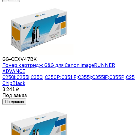
GG-CEXV47BK
Тонер картридж G&G для Canon imageRUNNER
ADVANCE
C250i;C255i;C350i;C350P;C351iF;C355i;C355iF;C355P;C2
ChipBlack
3 241 ₽
Под заказ
Предзаказ