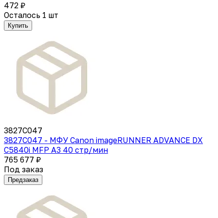
472 ₽
Осталось 1 шт
Купить
3827C047
3827C047 - МФУ Canon imageRUNNER ADVANCE DX
C5840i MFP А3 40 стр/мин
765 677 ₽
Под заказ
Предзаказ