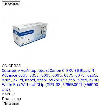
Предзаказ
OC-GPR38
Совместимый картридж Canon C-EXV 36 Black iR
Advance 6055, 6055i, 6065, 6065i, 6075, 6075i, 6255i,
6265i, 6275i, 6555i, 6565i, 6575i DX 6755i, 6765i, 6780i
White Box Without Chip (GPR-38, 3766B002) (~56000
стр)
2 626 ₽
Под заказ
Предзаказ