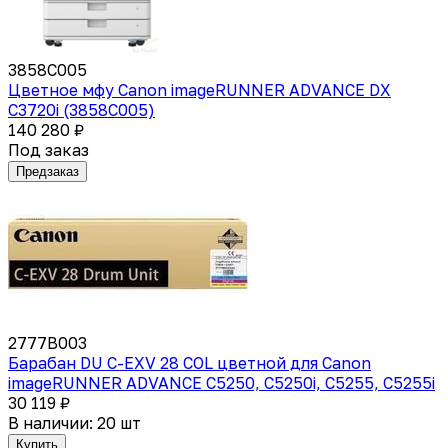
3858C005
Цветное мфу Canon imageRUNNER ADVANCE DX
C3720i (3858C005)
140 280 ₽
Под заказ
Предзаказ
2777B003
Барабан DU C-EXV 28 COL цветной для Canon
imageRUNNER ADVANCE C5250, C5250i, C5255, C5255i
30 119 ₽
В наличии: 20 шт
Купить