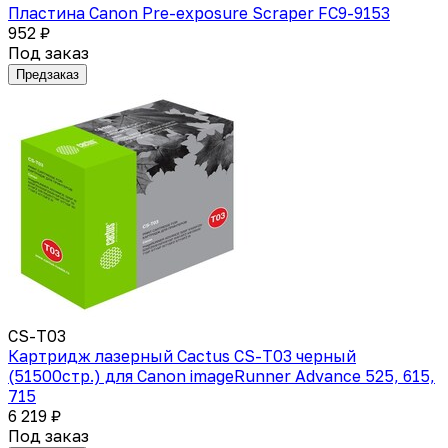
Пластина Canon Pre-exposure Scraper FC9-9153
952 ₽
Под заказ
Предзаказ
CS-T03
Картридж лазерный Cactus CS-T03 черный
(51500стр.) для Canon imageRunner Advance 525, 615,
715
6 219 ₽
Под заказ