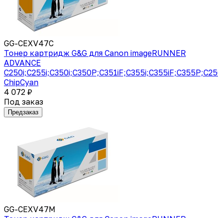
GG-CEXV47C
Тонер картридж G&G для Canon imageRUNNER
ADVANCE
C250i;C255i;C350i;C350P;C351iF;C355i;C355iF;C355P;C2
ChipCyan
4 072 ₽
Под заказ
Предзаказ
GG-CEXV47M