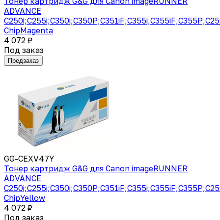
Тонер картридж G&G для Canon imageRUNNER
ADVANCE
C250i;C255i;C350i;C350P;C351iF;C355i;C355iF;C355P;C2
ChipMagenta
4 072 ₽
Под заказ
Предзаказ
GG-CEXV47Y
Тонер картридж G&G для Canon imageRUNNER
ADVANCE
C250i;C255i;C350i;C350P;C351iF;C355i;C355iF;C355P;C2
ChipYellow
4 072 ₽
Под заказ