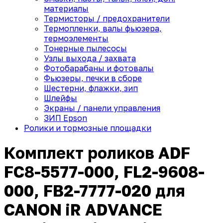
материалы
Термисторы / предохранители
Термопленки, валы фьюзера,
термоэлементы
Тонерные пылесосы
Узлы выхода / захвата
Фотобарабаны и фотовалы
Фьюзеры, печки в сборе
Шестерни, флажки, зип
Шлейфы
Экраны / панели управления
ЗИП Epson
Ролики и тормозные площадки
Комплект роликов ADF
FC8-5577-000, FL2-9608-
000, FB2-7777-020 для
CANON iR ADVANCE