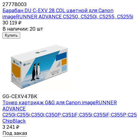
2777B003
Барабан DU C-EXV 28 COL цветной для Canon
imageRUNNER ADVANCE C5250, C5250i, C5255, C5255i
30 119 ₽
В наличии: 20 шт
Купить
GG-CEXV47BK
Тонер картридж G&G для Canon imageRUNNER
ADVANCE
C250i;C255i;C350i;C350P;C351iF;C355i;C355iF;C355P;C2
ChipBlack
3 241 ₽
Под заказ