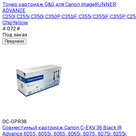
Тонер картридж G&G для Canon imageRUNNER
ADVANCE
C250i;C255i;C350i;C350P;C351iF;C355i;C355iF;C355P;C2
ChipYellow
4 072 ₽
Под заказ
Предзаказ
OC-GPR38
Совместимый картридж Canon C-EXV 36 Black iR
Advance 6055, 6055i, 6065, 6065i, 6075, 6075i, 6255i,