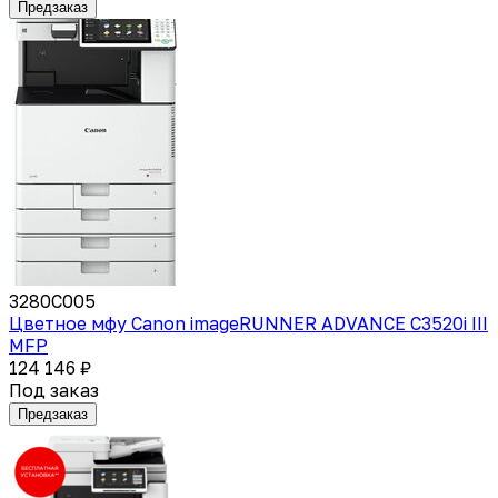
Предзаказ
3280C005
Цветное мфу Canon imageRUNNER ADVANCE C3520i III
MFP
124 146 ₽
Под заказ
Предзаказ