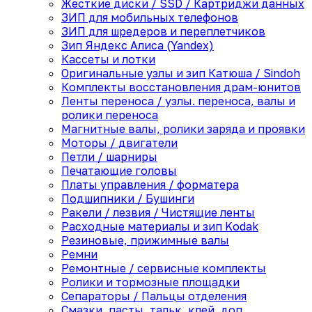
Жесткие диски / SSD / Картриджи данных
ЗИП для мобильных телефонов
ЗИП для шредеров и переплетчиков
Зип Яндекс Алиса (Yandex)
Кассеты и лотки
Оригинальные узлы и зип Катюша / Sindoh
Комплекты восстановления драм-юнитов
Ленты переноса / узлы. переноса, валы и
ролики переноса
Магнитные валы, ролики заряда и проявки
Моторы / двигатели
Петли / шарниры
Печатающие головы
Платы управления / форматера
Подшипники / Бушинги
Ракели / лезвия / Чистящие ленты
Расходные материалы и зип Kodak
Резиновые, прижимные валы
Ремни
Ремонтные / сервисные комплекты
Ролики и тормозные площадки
Сепараторы / Пальцы отделения
Смазки, пасты, тальк, клей, доп.