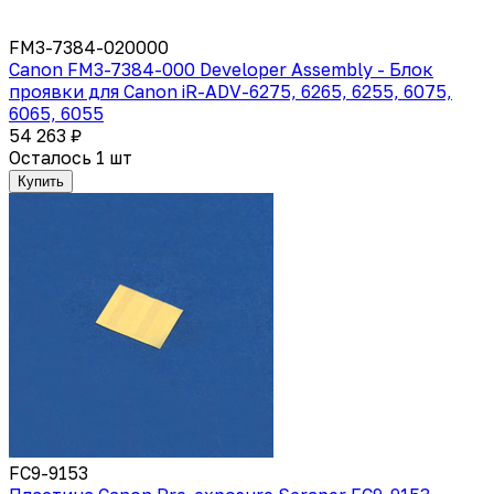
FM3-7384-020000
Canon FM3-7384-000 Developer Assembly - Блок
проявки для Canon iR-ADV-6275, 6265, 6255, 6075,
6065, 6055
54 263 ₽
Осталось 1 шт
Купить
FC9-9153