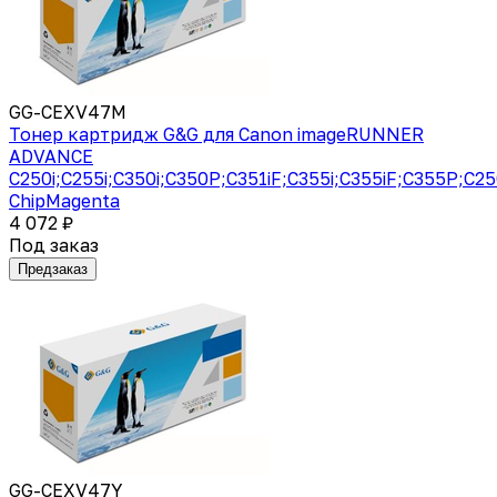
GG-CEXV47M
Тонер картридж G&G для Canon imageRUNNER
ADVANCE
C250i;C255i;C350i;C350P;C351iF;C355i;C355iF;C355P;C2
ChipMagenta
4 072 ₽
Под заказ
Предзаказ
GG-CEXV47Y