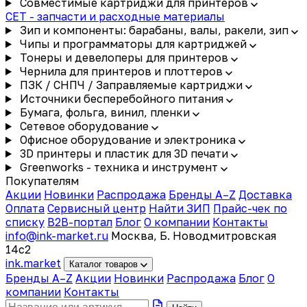
Совместимые картриджи для принтеров
CET - запчасти и расходные материалы
Зип и компоненты: барабаны, валы, ракели, зип
Чипы и программаторы для картриджей
Тонеры и девелоперы для принтеров
Чернила для принтеров и плоттеров
ПЗК / СНПЧ / Заправляемые картриджи
Источники бесперебойного питания
Бумага, фольга, винил, пленки
Сетевое оборудование
Офисное оборудование и электроника
3D принтеры и пластик для 3D печати
Greenworks - техника и инструмент
Покупателям
Акции
Новинки
Распродажа
Бренды A–Z
Доставка
Оплата
Сервисный центр
Найти ЗИП
Прайс-чек по
списку
B2B-портал
Блог
О компании
Контакты
info@ink-market.ru
Москва, Б. Новодмитровская
14с2
ink
.
market
Каталог товаров
Бренды A–Z
Акции
Новинки
Распродажа
Блог
О
компании
Контакты