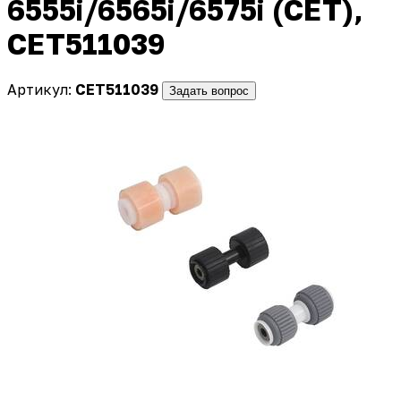
6555i/6565i/6575i (CET),
CET511039
Артикул:
CET511039
Задать вопрос