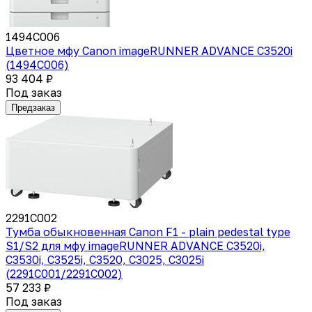
1494C006
Цветное мфу Canon imageRUNNER ADVANCE C3520i
(1494C006)
93 404 ₽
Под заказ
Предзаказ
2291C002
Тумба обыкновенная Canon F1 - plain pedestal type
S1/S2 для мфу imageRUNNER ADVANCE C3520i,
C3530i, C3525i, C3520, C3025, C3025i
(2291C001/2291C002)
57 233 ₽
Под заказ