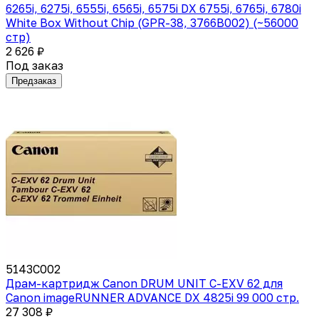
6265i, 6275i, 6555i, 6565i, 6575i DX 6755i, 6765i, 6780i
White Box Without Chip (GPR-38, 3766B002) (~56000
стр)
2 626 ₽
Под заказ
Предзаказ
5143C002
Драм-картридж Canon DRUM UNIT C-EXV 62 для
Canon imageRUNNER ADVANCE DX 4825i 99 000 стр.
27 308 ₽