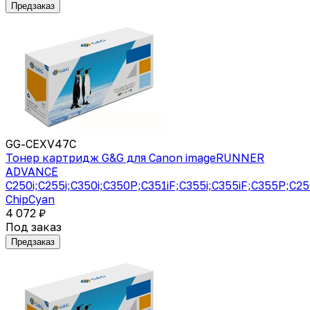
Предзаказ
GG-CEXV47C
Тонер картридж G&G для Canon imageRUNNER
ADVANCE
C250i;C255i;C350i;C350P;C351iF;C355i;C355iF;C355P;C2
ChipCyan
4 072 ₽
Под заказ
Предзаказ