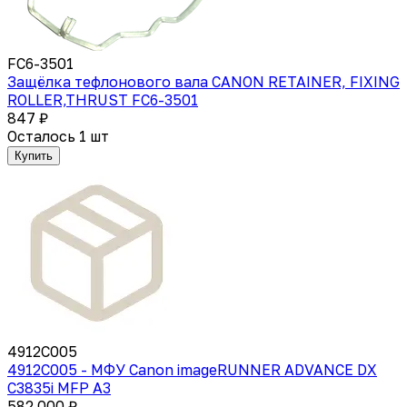
FC6-3501
Защёлка тефлонового вала CANON RETAINER, FIXING
ROLLER,THRUST FC6-3501
847 ₽
Осталось 1 шт
Купить
4912C005
4912C005 - МФУ Canon imageRUNNER ADVANCE DX
C3835i MFP А3
582 000 ₽