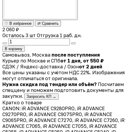
♡ В избранное
⇄ Сравнить
2 060 ₽
Осталось 3 шт
Отгрузка 1 раб. дн.
В корзину
Самовывоз, Москва
после поступления
Курьер по Москве и СПб
от 1 дня, от 550 ₽
СДЭК / Яндекс-доставка / Озон
от 2 дней
Все цены указаны с учётом НДС 22%. Изображения
могут отличаться от оригинала.
Нужна скидка под тендер или объём?
Посчитаем
спеццену и поможем подготовить документы для
закупки.
Запросить КП →
Кратко о товаре
CANON: iR ADVANCE C9280PRO, iR ADVANCE
C9270PRO, iR ADVANCE C9075PRO, iR ADVANCE
C9065PRO, iR ADVANCE C7270, iR ADVANCE C7260, iR
ADVANCE C7065, iR ADVANCE C7055, iR ADVANCE
C5255, iR ADVANCE C5250, iR ADVANCE C5240, iR