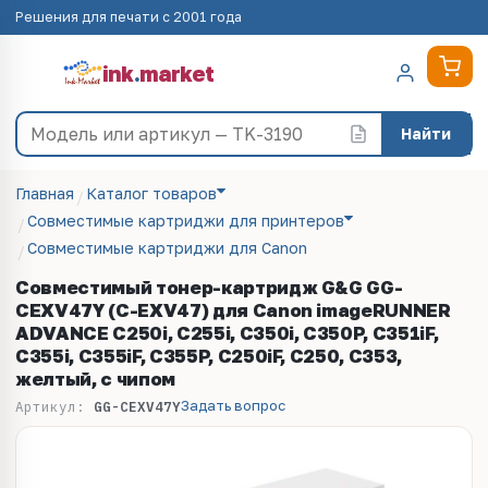
Решения для печати с 2001 года
ink
.
market
Найти
Главная
Каталог товаров
Совместимые картриджи для принтеров
Совместимые картриджи для Canon
Совместимый тонер-картридж G&G GG-
CEXV47Y (C-EXV47) для Canon imageRUNNER
ADVANCE C250i, C255i, C350i, C350P, C351iF,
C355i, C355iF, C355P, C250iF, C250, C353,
желтый, с чипом
Задать вопрос
Артикул:
GG-CEXV47Y