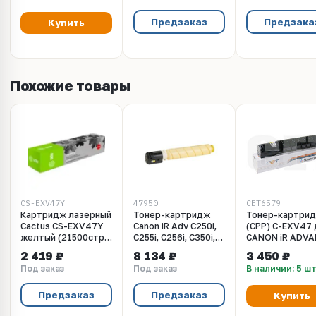
Предзаказ
Предзака
Купить
Похожие товары
CS-EXV47Y
47950
CET6579
Картридж лазерный
Тонер-картридж
Тонер-картри
Cactus CS-EXV47Y
Canon iR Adv C250i,
(CPP) C-EXV47 
желтый (21500стр.)
C255i, C256i, C350i,
CANON iR ADVA
для Canon
C351i, C355i, C356i C-
C250i/350i/250i
2 419 ₽
8 134 ₽
3 450 ₽
ImageRunner
EXV47 yellow (туба
(CET) Yellow, 29
Под заказ
Под заказ
В наличии: 5 ш
Advance C250I/350
339г) Katun
20000 стр., CE
Предзаказ
Предзаказ
Купить