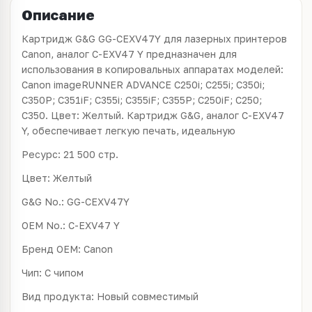
Описание
Картридж G&G GG-CEXV47Y для лазерных принтеров
Canon, аналог C-EXV47 Y предназначен для
использования в копировальных аппаратах моделей:
Canon imageRUNNER ADVANCE C250i; C255i; C350i;
C350P; C351iF; C355i; C355iF; C355P; C250iF; C250;
C350. Цвет: Желтый. Картридж G&G, аналог C-EXV47
Y, обеспечивает легкую печать, идеальную
Ресурс: 21 500 стр.
Цвет: Желтый
G&G No.: GG-CEXV47Y
OEM No.: C-EXV47 Y
Бренд ОЕМ: Canon
Чип: С чипом
Вид продукта: Новый совместимый