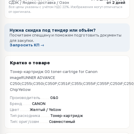
СДЭК / Яндекс-доставка / Озон
от 2 дней
Все цены указаны с учётом НДС 22%. Изображения могут отличаться
от оригинала.
Нужна скидка под тендер или объём?
Посчитаем спеццену и поможем подготовить документы
для закупки.
Запросить КП →
Кратко о товаре
Тонер-картридж GG toner-cartrige for Canon
imageRUNNER ADVANCE
C250i;C255i;C350i;C350P;C351iF;C355i;C355iF;C355P;C250iF;C25
ChipYellow
Производитель
G&G
Бренд
CANON
Цвет
Желтый / Yellow
Тип расходника
Тонер-картридж
Тип: ориг/совм
Совместимый