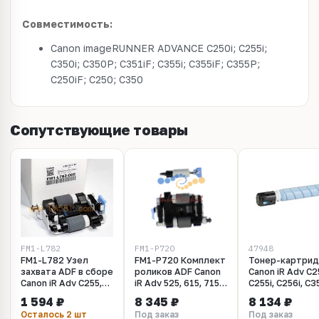
Совместимость:
Canon imageRUNNER ADVANCE C250i; C255i;
C350i; C350P; C351iF; C355i; C355iF; C355P;
C250iF; C250; C350
Сопутствующие товары
FM1-L782
FM1-P720
47948
FM1-L782 Узел
FM1-P720 Комплект
Тонер-картри
захвата ADF в сборе
роликов ADF Canon
Canon iR Adv C2
Canon iR Adv C255,
iR Adv 525, 615, 715,
C255i, C256i, C35
256, 355, 356
C255, C256, C355,
C351i, C355i, C3
1 594 ₽
8 345 ₽
8 134 ₽
C356, C475
EXV47 cyan (ту
Осталось 2 шт
Под заказ
Под заказ
339г) Katun