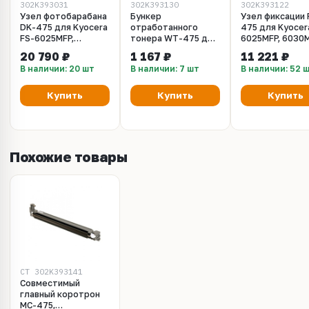
302K393031
302K393130
302K393122
Узел фотобарабана
Бункер
Узел фиксации 
DK-475 для Kyocera
отработанного
475 для Kyocer
FS-6025MFP,
тонера WT-475 для
6025MFP, 6030M
6025MFP B, 6030MFP
Kyocera FS-
6025MFP, B
20 790 ₽
1 167 ₽
11 221 ₽
(302K393031)
6025MFP, FS-
(302K393122)
В наличии: 20 шт
В наличии: 7 шт
В наличии: 52 
6030MFP, FS-
6525MFP, FS-
6530MFP, TASKalfa
Купить
Купить
Купить
255, 255b, 305, 3010i,
3510i
Похожие товары
CT_302K393141
Совместимый
главный коротрон
MC-475,