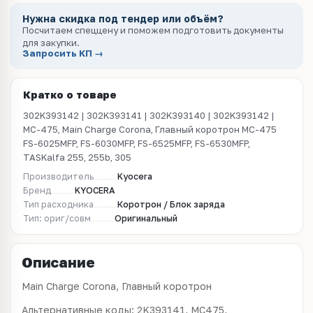
Нужна скидка под тендер или объём?
Посчитаем спеццену и поможем подготовить документы
для закупки.
Запросить КП →
Кратко о товаре
302K393142 | 302K393141 | 302K393140 | 302K393142 |
MC-475, Main Charge Corona, Главный коротрон MC-475
FS-6025MFP, FS-6030MFP, FS-6525MFP, FS-6530MFP,
TASKalfa 255, 255b, 305
Производитель
Kyocera
Бренд
KYOCERA
Тип расходника
Коротрон / Блок заряда
Тип: ориг/совм
Оригинальный
Описание
Main Charge Corona, Главный коротрон
Альтернативные коды: 2K393141, MC475,