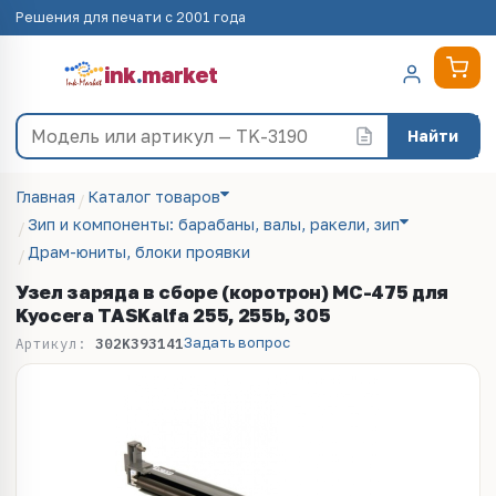
Решения для печати с 2001 года
ink
.
market
Найти
Главная
Каталог товаров
Зип и компоненты: барабаны, валы, ракели, зип
Драм-юниты, блоки проявки
Узел заряда в сборе (коротрон) MC-475 для
Kyocera TASKalfa 255, 255b, 305
Задать вопрос
Артикул:
302K393141